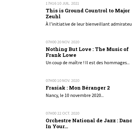
17H16
10
JUIL. 2021
This is Ground Countrol to Major
Zeuhl
À l’initiative de leur bienveillant admirateur
07H00
20
NOV. 2020
Nothing But Love : The Music of
Frank Lowe
Un coup de maître ! Il est des hommages...
07H00
10
NOV. 2020
Frasiak : Mon Béranger 2
Nancy, le 10 novembre 2020...
07H00
22
OCT. 2020
Orchestre National de Jazz : Dan
In Your...