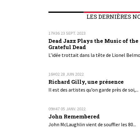
LES DERNIÈRES N
17H36
23
SEPT. 2023
Dead Jazz Plays the Music of the
Grateful Dead
L’idée trottait dans la tête de Lionel Belmo
16H02
28
JUIN 2022
Richard Gilly, une présence
Il est des artistes qu’on garde près de soi,...
09H47
05
JANV. 2022
John Remembered
John McLaughlin vient de souffler les 80...