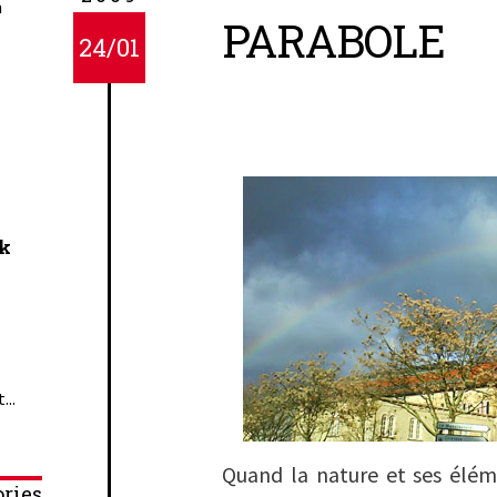
n
PARABOLE
24/01
ck
...
Quand la nature et ses élém
ries