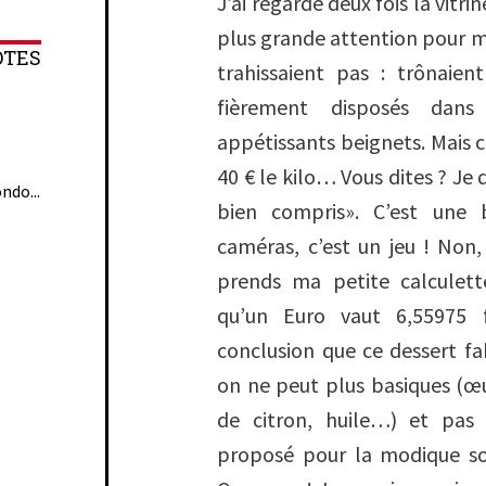
J’ai regardé deux fois la vitrin
plus grande attention pour 
OTES
trahissaient pas : trônaient
fièrement disposés dans
appétissants beignets. Mais c’e
40 € le kilo… Vous dites ? Je di
ndo...
bien compris
». C’est une 
caméras, c’est un jeu ! Non, 
prends ma petite calculet
qu’un Euro vaut 6,55975 f
conclusion que ce dessert fab
on ne peut plus basiques (œuf
de citron, huile…) et pas
proposé pour la modique so