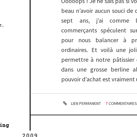
Ooooops ! Je ne sais pas si v
beau n’avoir aucun souci de
sept ans, j’ai comme l’
...
commerçants spéculent su
pour nous balancer à pr
ordinaires. Et voilà une jo
permettre à notre pâtissier
dans une grosse berline 
pouvoir d’achat est vraiment 
LIEN PERMANENT
7
COMMENTAIRE
cing
2009