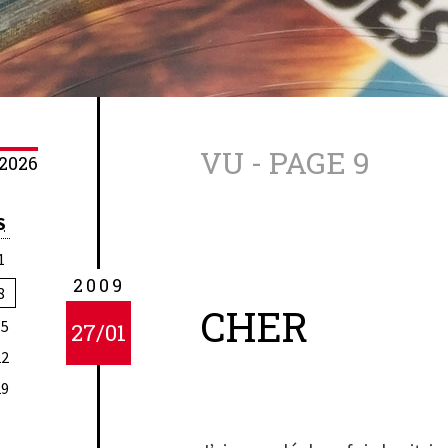
VU - PAGE 9
2026
S
1
2009
8
CHER
15
27/01
22
29