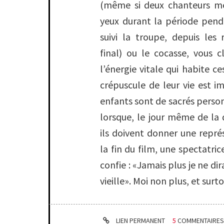
(même si deux chanteurs m
yeux durant la période penda
suivi la troupe, depuis les 
final) ou le cocasse, vous c
l’énergie vitale qui habite c
crépuscule de leur vie est i
enfants sont de sacrés person
lorsque, le jour même de la d
ils doivent donner une repré
la fin du film, une spectatric
confie : «
Jamais plus je ne dir
vieille
». Moi non plus, et surt
LIEN PERMANENT
5
COMMENTAIRE