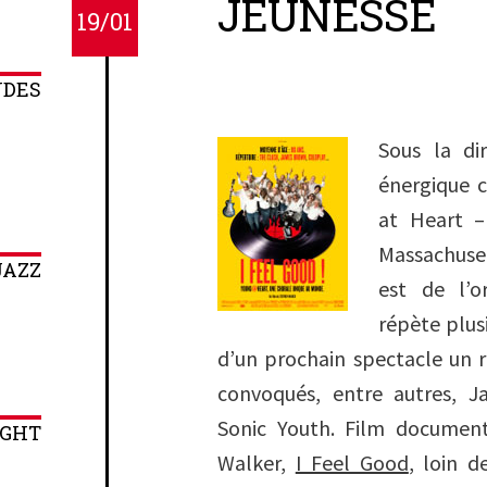
JEUNESSE
19/01
NDES
Sous la di
énergique 
at Heart 
Massachuse
JAZZ
est de l’o
répète plus
d’un prochain spectacle un 
convoqués, entre autres, 
Sonic Youth. Film document
IGHT
Walker,
I Feel Good
, loin d