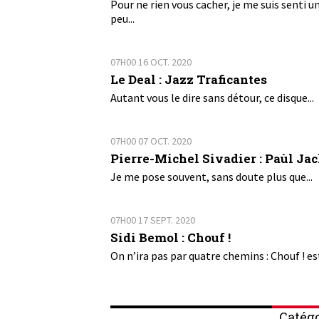
Pour ne rien vous cacher, je me suis senti u
peu...
07H00
16
OCT. 2020
Le Deal : Jazz Traficantes
Autant vous le dire sans détour, ce disque...
07H00
07
OCT. 2020
Pierre-Michel Sivadier : Paùl Ja
Je me pose souvent, sans doute plus que...
07H00
17
SEPT. 2020
Sidi Bemol : Chouf !
On n’ira pas par quatre chemins : Chouf ! est
Catégo