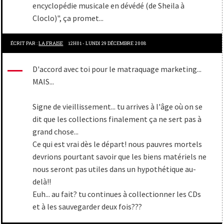
encyclopédie musicale en dévédé (de Sheila à
Cloclo)", ça promet...
ÉCRIT PAR :
LA FRAISE
12H01
-
LUNDI 29
DÉCEMBRE 2008
D'accord avec toi pour le matraquage marketing...
MAIS...
Signe de vieillissement... tu arrives à l'âge où on se
dit que les collections finalement ça ne sert pas à
grand chose...
Ce qui est vrai dès le départ! nous pauvres mortels
devrions pourtant savoir que les biens matériels ne
nous seront pas utiles dans un hypothétique au-
delà!!
Euh... au fait? tu continues à collectionner les CDs
et à les sauvegarder deux fois???