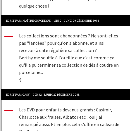
quelque chose !
ÉCRIT PAR :
MAÎTRE CHRONIQUE
19H50
-
LUNDI 29
DÉCEMBRE 2008
Les collections sont abandonnées ? Ne sont-elles
pas "lancées" pour qu'on s'abonne, et ainsi
recevoir à date régulière sa collection ?
Berthy me souffle à l'oreille que c'est comme ça
qu'il a pu terminer sa collection de dés à coudre en
porcelaine...
:)
ÉCRIT PAR :
CASY
20H32
-
LUNDI 29
DÉCEMBRE 2008
Les DVD pour enfants devenus grands : Casimir,
Charlotte aux fraises, Albator etc... oui j'ai
remarqué aussi. Et en plus cela s'offre en cadeau de