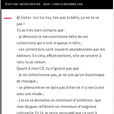
ÉCRIT PAR :
SISTER FOR EVER
19H25
-
LUNDI 29
DÉCEMBRE 2008
@ Sister : tss tss tss, fais pas la bête, ça ne te va
pas !
Tu as très bien compris que :
- je dénonce le mercantilisme bête de ces
collections qui n'ont ni queue ni tête ;
- ces collections sont souvent abandonnées par les
éditeurs. En cela, effcetivement, elle ne servent à
rien, tu as raison.
Quant à mes CD, tu n'ignore pas que :
- je ne collectionne pas, je ne suis qu'un boulimique
de musique ;
- ce phénomène ne date pas d'hier et n'a rien à voir
avec une mode ;
- j'ai en ce domaine un minimum d'ambition : que
mes disques reflètent un minimum d'exigence
culturelle. Et là, je reste persuadé que ça sert à