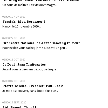
Un coup de maître ! Il est des hommages...
07H00
10
NOV. 2020
Frasiak : Mon Béranger 2
Nancy, le 10 novembre 2020...
07H00
22
OCT. 2020
Orchestre National de Jazz : Dancing In Your...
Pour ne rien vous cacher, je me suis senti un peu...
07H00
16
OCT. 2020
Le Deal : Jazz Traficantes
Autant vous le dire sans détour, ce disque...
07H00
07
OCT. 2020
Pierre-Michel Sivadier : Paùl Jack
Je me pose souvent, sans doute plus que...
07H00
17
SEPT. 2020
Sidi Bemol : Chouf !