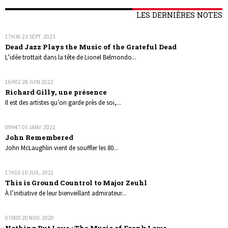
LES DERNIÈRES NOTES
17H36
23
SEPT. 2023
Dead Jazz Plays the Music of the Grateful Dead
L’idée trottait dans la tête de Lionel Belmondo...
16H02
28
JUIN 2022
Richard Gilly, une présence
Il est des artistes qu’on garde près de soi,...
09H47
05
JANV. 2022
John Remembered
John McLaughlin vient de souffler les 80...
17H16
10
JUIL. 2021
This is Ground Countrol to Major Zeuhl
À l’initiative de leur bienveillant admirateur...
07H00
20
NOV. 2020
Nothing But Love : The Music of Frank Lowe