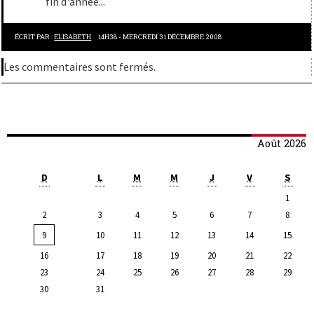
fin d'année...
ÉCRIT PAR :
ELISABETH
14H38
-
MERCREDI 31
DÉCEMBRE 2008
Les commentaires sont fermés.
Août 2026
D
L
M
M
J
V
S
1
2
3
4
5
6
7
8
9
10
11
12
13
14
15
16
17
18
19
20
21
22
23
24
25
26
27
28
29
30
31