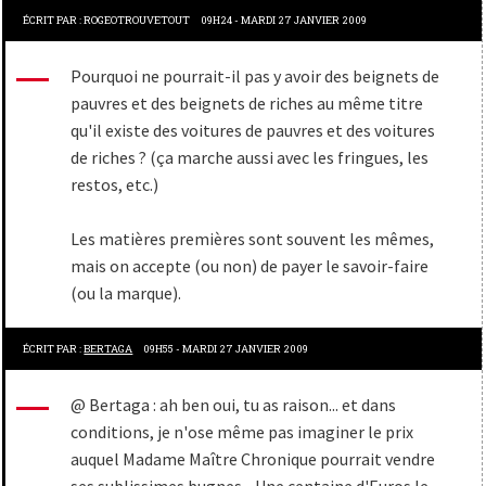
ÉCRIT PAR :
ROGEOTROUVETOUT
09H24
-
MARDI 27
JANVIER 2009
Pourquoi ne pourrait-il pas y avoir des beignets de
pauvres et des beignets de riches au même titre
qu'il existe des voitures de pauvres et des voitures
de riches ? (ça marche aussi avec les fringues, les
restos, etc.)
Les matières premières sont souvent les mêmes,
mais on accepte (ou non) de payer le savoir-faire
(ou la marque).
ÉCRIT PAR :
BERTAGA
09H55
-
MARDI 27
JANVIER 2009
@ Bertaga : ah ben oui, tu as raison... et dans
conditions, je n'ose même pas imaginer le prix
auquel Madame Maître Chronique pourrait vendre
ses sublissimes bugnes... Une centaine d'Euros le