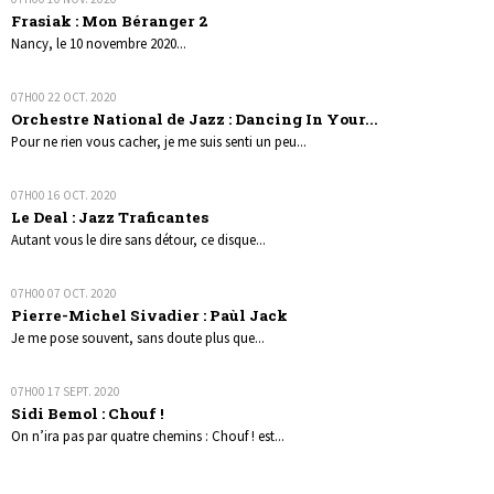
Frasiak : Mon Béranger 2
Nancy, le 10 novembre 2020...
07H00
22
OCT. 2020
Orchestre National de Jazz : Dancing In Your...
Pour ne rien vous cacher, je me suis senti un peu...
07H00
16
OCT. 2020
Le Deal : Jazz Traficantes
Autant vous le dire sans détour, ce disque...
07H00
07
OCT. 2020
Pierre-Michel Sivadier : Paùl Jack
Je me pose souvent, sans doute plus que...
07H00
17
SEPT. 2020
Sidi Bemol : Chouf !
On n’ira pas par quatre chemins : Chouf ! est...