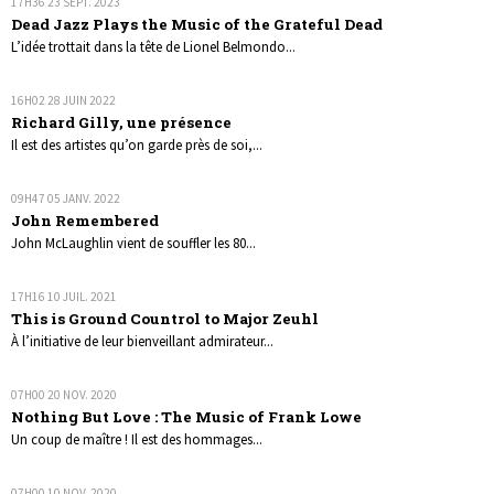
17H36
23
SEPT. 2023
Dead Jazz Plays the Music of the Grateful Dead
L’idée trottait dans la tête de Lionel Belmondo...
16H02
28
JUIN 2022
Richard Gilly, une présence
Il est des artistes qu’on garde près de soi,...
09H47
05
JANV. 2022
John Remembered
John McLaughlin vient de souffler les 80...
17H16
10
JUIL. 2021
This is Ground Countrol to Major Zeuhl
À l’initiative de leur bienveillant admirateur...
07H00
20
NOV. 2020
Nothing But Love : The Music of Frank Lowe
Un coup de maître ! Il est des hommages...
07H00
10
NOV. 2020