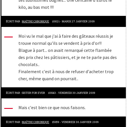
kilo, au bas mot !!!
ÉCRIT PAR :
MAÎTRE CHRONIQUE
10H21
-
MARDI 27
JANVIER 2009
Moi vu le mal que j'ai à faire des gâteaux réussis je
trouve normal qu'ils se vendent à prix d'or!!
Blague à part... on avait remarqué cette flambée
des prix chez les pâtissiers, et je ne te parle pas des
chocolats..
Finalement c'est à nous de refuser d'acheter trop
cher, même quand on pourrait..
ÉCRIT PAR :
SISTER FOR EVER
10H43
-
VENDREDI 30
JANVIER 2009
Mais c'est bien ce que nous faisons.
ÉCRIT PAR :
MAÎTRE CHRONIQUE
15H59
-
VENDREDI 30
JANVIER 2009