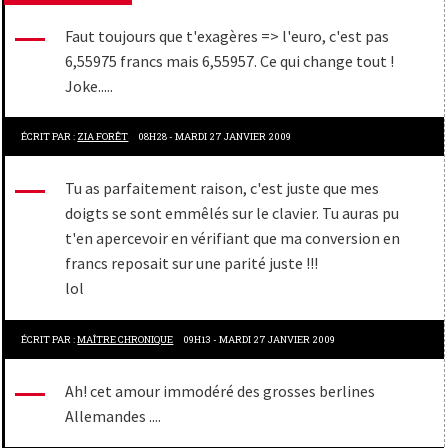
Faut toujours que t'exagères => l'euro, c'est pas
6,55975 francs mais 6,55957. Ce qui change tout !
Joke.....
ÉCRIT PAR :
ZIA FORÊT
08H28
-
MARDI 27
JANVIER 2009
Tu as parfaitement raison, c'est juste que mes
doigts se sont emmêlés sur le clavier. Tu auras pu
t'en apercevoir en vérifiant que ma conversion en
francs reposait sur une parité juste !!!
lol
ÉCRIT PAR :
MAÎTRE CHRONIQUE
09H13
-
MARDI 27
JANVIER 2009
Ah! cet amour immodéré des grosses berlines
Allemandes ....