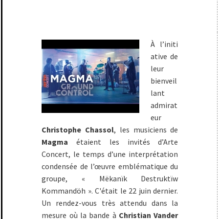
À l’initi
ative de
leur
bienveil
lant
admirat
eur
Christophe Chassol
, les musiciens de
Magma
étaient les invités d’Arte
Concert, le temps d’une interprétation
condensée de l’œuvre emblématique du
groupe, « Mëkanïk Destruktïw
Kommandöh ». C'était le 22 juin dernier.
Un rendez-vous très attendu dans la
mesure où la bande à
Christian Vander