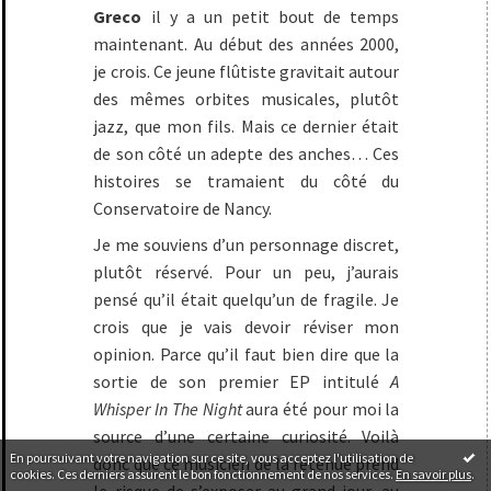
Greco
il y a un petit bout de temps
maintenant. Au début des années 2000,
je crois. Ce jeune flûtiste gravitait autour
des mêmes orbites musicales, plutôt
jazz, que mon fils. Mais ce dernier était
de son côté un adepte des anches… Ces
histoires se tramaient du côté du
Conservatoire de Nancy.
Je me souviens d’un personnage discret,
plutôt réservé. Pour un peu, j’aurais
pensé qu’il était quelqu’un de fragile. Je
crois que je vais devoir réviser mon
opinion. Parce qu’il faut bien dire que la
sortie de son premier EP intitulé
A
Whisper In The Night
aura été pour moi la
source d’une certaine curiosité. Voilà
En poursuivant votre navigation sur ce site, vous acceptez l'utilisation de
donc que ce musicien de la retenue prend
cookies. Ces derniers assurent le bon fonctionnement de nos services.
En savoir plus
.
le risque de s’exposer au grand jour, au