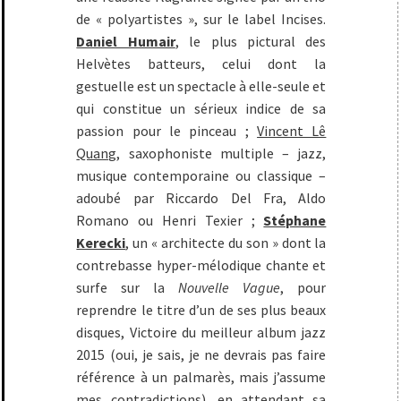
de « polyartistes », sur le label Incises.
Daniel Humair
, le plus pictural des
Helvètes batteurs, celui dont la
gestuelle est un spectacle à elle-seule et
qui constitue un sérieux indice de sa
passion pour le pinceau ;
Vincent Lê
Quang
, saxophoniste multiple – jazz,
musique contemporaine ou classique –
adoubé par Riccardo Del Fra, Aldo
Romano ou Henri Texier ;
Stéphane
Kerecki
, un « architecte du son » dont la
contrebasse hyper-mélodique chante et
surfe sur la
Nouvelle Vague
, pour
reprendre le titre d’un de ses plus beaux
disques, Victoire du meilleur album jazz
2015 (oui, je sais, je ne devrais pas faire
référence à un palmarès, mais j’assume
mes contradictions), en attendant sa