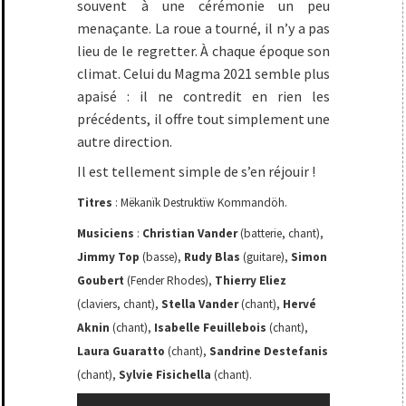
souvent à une cérémonie un peu
menaçante. La roue a tourné, il n’y a pas
lieu de le regretter. À chaque époque son
climat. Celui du Magma 2021 semble plus
apaisé : il ne contredit en rien les
précédents, il offre tout simplement une
autre direction.
Il est tellement simple de s’en réjouir !
Titres
: Mëkanïk Destruktïw Kommandöh.
Musiciens
:
Christian Vander
(batterie, chant),
Jimmy Top
(basse),
Rudy Blas
(guitare),
Simon
Goubert
(Fender Rhodes),
Thierry Eliez
(claviers, chant),
Stella Vander
(chant),
Hervé
Aknin
(chant),
Isabelle Feuillebois
(chant),
Laura Guaratto
(chant),
Sandrine Destefanis
(chant),
Sylvie Fisichella
(chant).