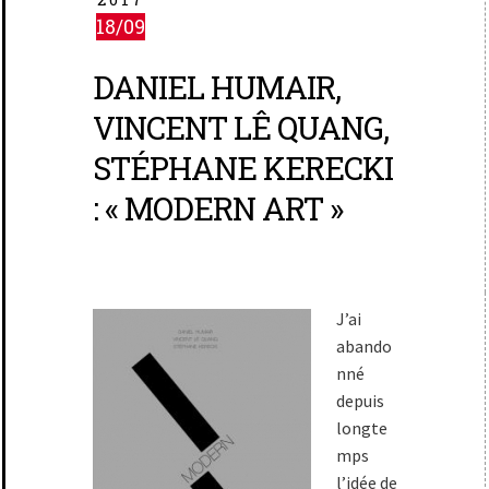
18/09
DANIEL HUMAIR,
VINCENT LÊ QUANG,
STÉPHANE KERECKI
: « MODERN ART »
J’ai
abando
nné
depuis
longte
mps
l’idée de