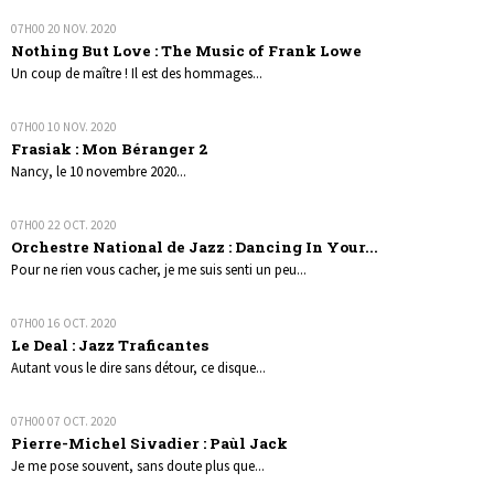
07H00
20
NOV. 2020
Nothing But Love : The Music of Frank Lowe
Un coup de maître ! Il est des hommages...
07H00
10
NOV. 2020
Frasiak : Mon Béranger 2
Nancy, le 10 novembre 2020...
07H00
22
OCT. 2020
Orchestre National de Jazz : Dancing In Your...
Pour ne rien vous cacher, je me suis senti un peu...
07H00
16
OCT. 2020
Le Deal : Jazz Traficantes
Autant vous le dire sans détour, ce disque...
07H00
07
OCT. 2020
Pierre-Michel Sivadier : Paùl Jack
Je me pose souvent, sans doute plus que...