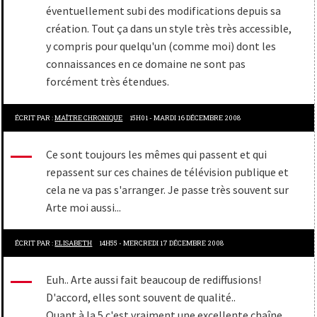
éventuellement subi des modifications depuis sa
création. Tout ça dans un style très très accessible,
y compris pour quelqu'un (comme moi) dont les
connaissances en ce domaine ne sont pas
forcément très étendues.
ÉCRIT PAR :
MAÎTRE CHRONIQUE
15H01
-
MARDI 16
DÉCEMBRE 2008
Ce sont toujours les mêmes qui passent et qui
repassent sur ces chaines de télévision publique et
cela ne va pas s'arranger. Je passe très souvent sur
Arte moi aussi...
ÉCRIT PAR :
ELISABETH
14H55
-
MERCREDI 17
DÉCEMBRE 2008
Euh.. Arte aussi fait beaucoup de rediffusions!
D'accord, elles sont souvent de qualité..
Quant à la 5 c'est vraiment une excellente chaîne.