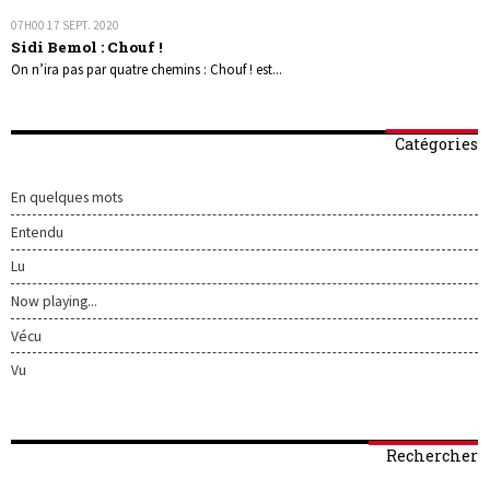
07H00
17
SEPT. 2020
Sidi Bemol : Chouf !
On n’ira pas par quatre chemins : Chouf ! est...
Catégories
En quelques mots
Entendu
Lu
Now playing...
Vécu
Vu
Rechercher