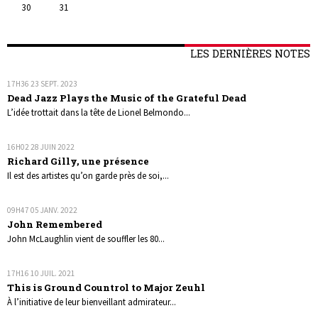
30
31
LES DERNIÈRES NOTES
17H36
23
SEPT. 2023
Dead Jazz Plays the Music of the Grateful Dead
L’idée trottait dans la tête de Lionel Belmondo...
16H02
28
JUIN 2022
Richard Gilly, une présence
Il est des artistes qu’on garde près de soi,...
09H47
05
JANV. 2022
John Remembered
John McLaughlin vient de souffler les 80...
17H16
10
JUIL. 2021
This is Ground Countrol to Major Zeuhl
À l’initiative de leur bienveillant admirateur...