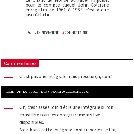
Le Chant du Monde
au label
Impulse
,
pour le compte duquel John Coltrane
enregistra de 1961 à 1967, c’est-à-dire
jusqu’à la fin.
LIEN PERMANENT
2
COMMENTAIRES
Commentaires
C'est pas une intégrale mais presque ça, non?
ÉCRIT PAR :
LA FRAISE
10H40
-
MARDI 09
DÉCEMBRE 2008
Oh, c'est assez loin d'être une intégrale si l'on
considère tous les enregistrements live
disponibles.
Mais bon... cette intégrale dont tu parles, je l'ai,