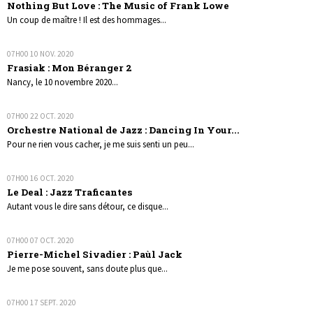
Nothing But Love : The Music of Frank Lowe
Un coup de maître ! Il est des hommages...
07H00
10
NOV. 2020
Frasiak : Mon Béranger 2
Nancy, le 10 novembre 2020...
07H00
22
OCT. 2020
Orchestre National de Jazz : Dancing In Your...
Pour ne rien vous cacher, je me suis senti un peu...
07H00
16
OCT. 2020
Le Deal : Jazz Traficantes
Autant vous le dire sans détour, ce disque...
07H00
07
OCT. 2020
Pierre-Michel Sivadier : Paùl Jack
Je me pose souvent, sans doute plus que...
07H00
17
SEPT. 2020