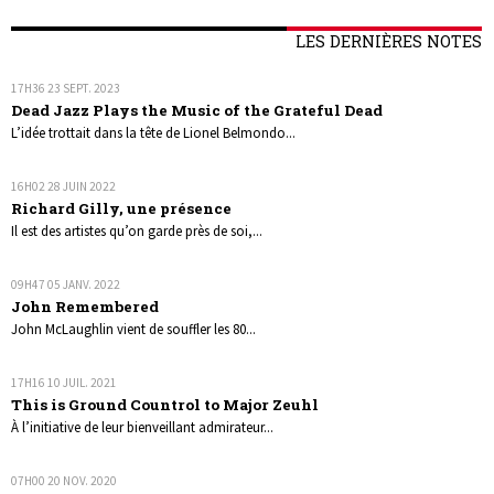
LES DERNIÈRES NOTES
17H36
23
SEPT. 2023
Dead Jazz Plays the Music of the Grateful Dead
L’idée trottait dans la tête de Lionel Belmondo...
16H02
28
JUIN 2022
Richard Gilly, une présence
Il est des artistes qu’on garde près de soi,...
09H47
05
JANV. 2022
John Remembered
John McLaughlin vient de souffler les 80...
17H16
10
JUIL. 2021
This is Ground Countrol to Major Zeuhl
À l’initiative de leur bienveillant admirateur...
07H00
20
NOV. 2020