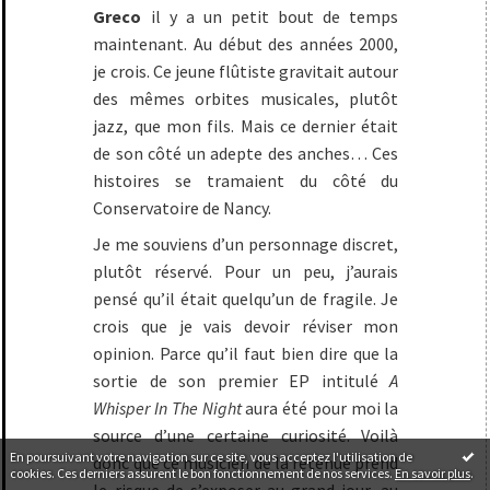
Greco
il y a un petit bout de temps
maintenant. Au début des années 2000,
je crois. Ce jeune flûtiste gravitait autour
des mêmes orbites musicales, plutôt
jazz, que mon fils. Mais ce dernier était
de son côté un adepte des anches… Ces
histoires se tramaient du côté du
Conservatoire de Nancy.
Je me souviens d’un personnage discret,
plutôt réservé. Pour un peu, j’aurais
pensé qu’il était quelqu’un de fragile. Je
crois que je vais devoir réviser mon
opinion. Parce qu’il faut bien dire que la
sortie de son premier EP intitulé
A
Whisper In The Night
aura été pour moi la
source d’une certaine curiosité. Voilà
En poursuivant votre navigation sur ce site, vous acceptez l'utilisation de
donc que ce musicien de la retenue prend
cookies. Ces derniers assurent le bon fonctionnement de nos services.
En savoir plus
.
le risque de s’exposer au grand jour, au