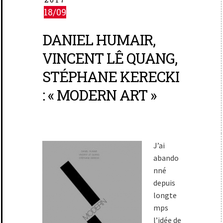
18/09
DANIEL HUMAIR,
VINCENT LÊ QUANG,
STÉPHANE KERECKI
: « MODERN ART »
J’ai
abando
nné
depuis
longte
mps
l’idée de