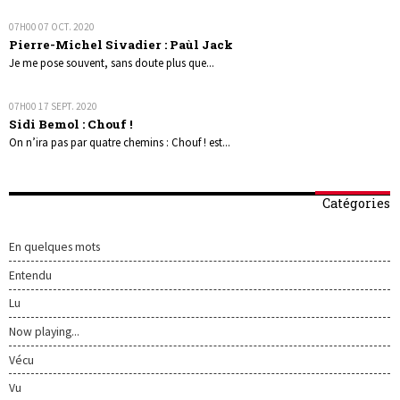
07H00
07
OCT. 2020
Pierre-Michel Sivadier : Paùl Jack
Je me pose souvent, sans doute plus que...
07H00
17
SEPT. 2020
Sidi Bemol : Chouf !
On n’ira pas par quatre chemins : Chouf ! est...
Catégories
En quelques mots
Entendu
Lu
Now playing...
Vécu
Vu