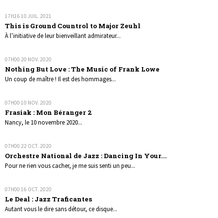
17H16
10
JUIL. 2021
This is Ground Countrol to Major Zeuhl
À l’initiative de leur bienveillant admirateur...
07H00
20
NOV. 2020
Nothing But Love : The Music of Frank Lowe
Un coup de maître ! Il est des hommages...
07H00
10
NOV. 2020
Frasiak : Mon Béranger 2
Nancy, le 10 novembre 2020...
07H00
22
OCT. 2020
Orchestre National de Jazz : Dancing In Your...
Pour ne rien vous cacher, je me suis senti un peu...
07H00
16
OCT. 2020
Le Deal : Jazz Traficantes
Autant vous le dire sans détour, ce disque...