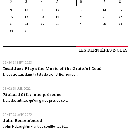
2
3
4
5
6
7
8
9
10
11
12
13
14
15
16
17
18
19
20
21
22
23
24
25
26
27
28
29
30
31
LES DERNIÈRES NOTES
17H36
23
SEPT. 2023
Dead Jazz Plays the Music of the Grateful Dead
L’idée trottait dans la tête de Lionel Belmondo...
16H02
28
JUIN 2022
Richard Gilly, une présence
Il est des artistes qu’on garde près de soi,...
09H47
05
JANV. 2022
John Remembered
John McLaughlin vient de souffler les 80...