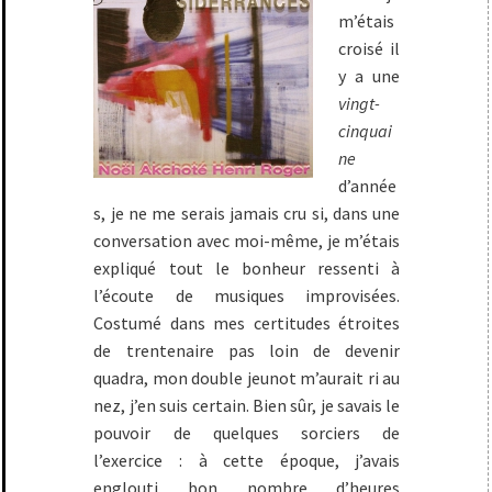
m’étais
croisé il
y a une
vingt-
cinquai
ne
d’année
s, je ne me serais jamais cru si, dans une
conversation avec moi-même, je m’étais
expliqué tout le bonheur ressenti à
l’écoute de musiques improvisées.
Costumé dans mes certitudes étroites
de trentenaire pas loin de devenir
quadra, mon double jeunot m’aurait ri au
nez, j’en suis certain. Bien sûr, je savais le
pouvoir de quelques sorciers de
l’exercice : à cette époque, j’avais
englouti bon nombre d’heures