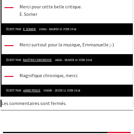
Merci pour cette belle critique.
E. Somer
ÉCRIT PAR :
E. SOMER
13H41
-
MARDI 10
JUIN 2014
Merci surtout pour la musique, Emmanuelle ;-)
ÉCRIT PAR :
MAÎTRE CHRONIQUE
14H41
-
MARDI 10
JUIN 2014
Magnifique chronique, merci.
ÉCRIT PAR :
ANNE PESCE
06H49
-
JEUDI 12
JUIN 2014
Les commentaires sont fermés.