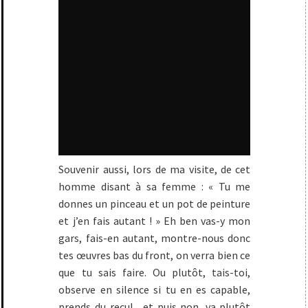
Souvenir aussi, lors de ma visite, de cet
homme disant à sa femme : « Tu me
donnes un pinceau et un pot de peinture
et j’en fais autant ! » Eh ben vas-y mon
gars, fais-en autant, montre-nous donc
tes œuvres bas du front, on verra bien ce
que tu sais faire. Ou plutôt, tais-toi,
observe en silence si tu en es capable,
prends du recul... et puis non, va plutôt