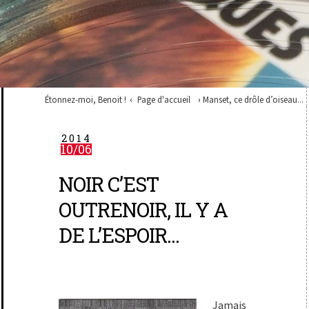
Étonnez-moi, Benoit !
Page d'accueil
Manset, ce drôle d’oiseau...
2014
10/06
NOIR C’EST
OUTRENOIR, IL Y A
DE L’ESPOIR...
Jamais