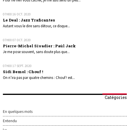
07H00
16
OCT. 2020
Le Deal : Jazz Traficantes
Autant vous le dire sans détour, ce disque...
07H00
07
OCT. 2020
Pierre-Michel Sivadier : Paùl Jack
Je me pose souvent, sans doute plus que...
07H00
17
SEPT. 2020
Sidi Bemol : Chouf !
On n’ira pas par quatre chemins : Chouf ! est...
Catégories
En quelques mots
Entendu
Lu