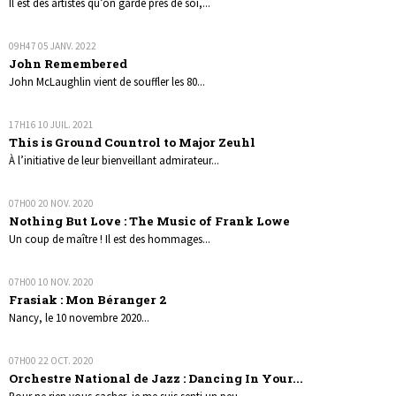
Il est des artistes qu’on garde près de soi,...
09H47
05
JANV. 2022
John Remembered
John McLaughlin vient de souffler les 80...
17H16
10
JUIL. 2021
This is Ground Countrol to Major Zeuhl
À l’initiative de leur bienveillant admirateur...
07H00
20
NOV. 2020
Nothing But Love : The Music of Frank Lowe
Un coup de maître ! Il est des hommages...
07H00
10
NOV. 2020
Frasiak : Mon Béranger 2
Nancy, le 10 novembre 2020...
07H00
22
OCT. 2020
Orchestre National de Jazz : Dancing In Your...
Pour ne rien vous cacher, je me suis senti un peu...