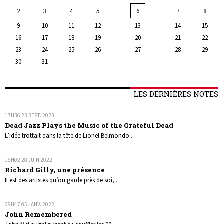
2
3
4
5
6
7
8
9
10
11
12
13
14
15
16
17
18
19
20
21
22
23
24
25
26
27
28
29
30
31
LES DERNIÈRES NOTES
17H36
23
SEPT. 2023
Dead Jazz Plays the Music of the Grateful Dead
L’idée trottait dans la tête de Lionel Belmondo...
16H02
28
JUIN 2022
Richard Gilly, une présence
Il est des artistes qu’on garde près de soi,...
09H47
05
JANV. 2022
John Remembered