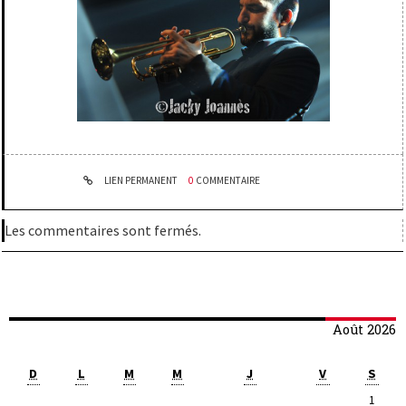
LIEN PERMANENT
0
COMMENTAIRE
Les commentaires sont fermés.
Août 2026
D
L
M
M
J
V
S
1