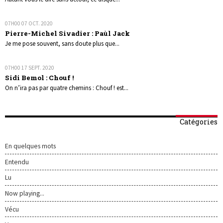
07H00
07
OCT. 2020
Pierre-Michel Sivadier : Paùl Jack
Je me pose souvent, sans doute plus que...
07H00
17
SEPT. 2020
Sidi Bemol : Chouf !
On n’ira pas par quatre chemins : Chouf ! est...
Catégories
En quelques mots
Entendu
Lu
Now playing...
Vécu