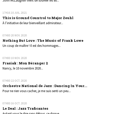
John McLaughlin vient de souffler les 80...
17H16
10
JUIL. 2021
This is Ground Countrol to Major Zeuhl
À l’initiative de leur bienveillant admirateur...
07H00
20
NOV. 2020
Nothing But Love : The Music of Frank Lowe
Un coup de maître ! Il est des hommages...
07H00
10
NOV. 2020
Frasiak : Mon Béranger 2
Nancy, le 10 novembre 2020...
07H00
22
OCT. 2020
Orchestre National de Jazz : Dancing In Your...
Pour ne rien vous cacher, je me suis senti un peu...
07H00
16
OCT. 2020
Le Deal : Jazz Traficantes
Autant vous le dire sans détour, ce disque...