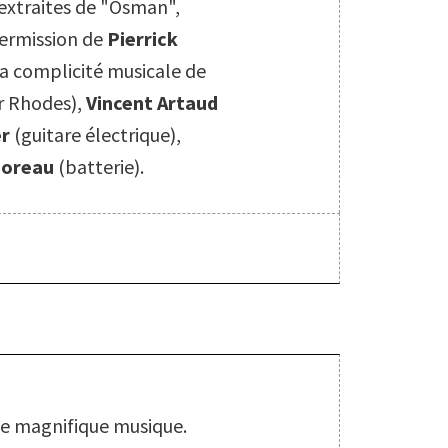
extraites de "Osman",
permission de
Pierrick
a complicité musicale de
r Rhodes),
Vincent Artaud
er
(guitare électrique),
Moreau
(batterie).
S
e magnifique musique.