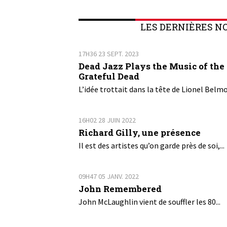
LES DERNIÈRES N
17H36
23
SEPT. 2023
Dead Jazz Plays the Music of the
Grateful Dead
L’idée trottait dans la tête de Lionel Belmo
16H02
28
JUIN 2022
Richard Gilly, une présence
Il est des artistes qu’on garde près de soi,...
09H47
05
JANV. 2022
John Remembered
John McLaughlin vient de souffler les 80...