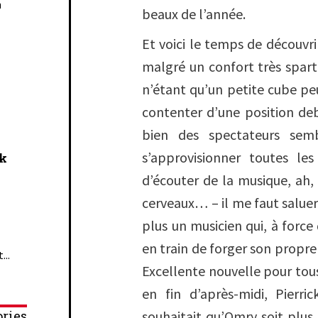
n
beaux de l’année.
Et voici le temps de découvri
malgré un confort très sparti
n’étant qu’un petite cube peu
contenter d’une position d
bien des spectateurs sem
s’approvisionner toutes le
ck
d’écouter de la musique, ah,
cerveaux… – il me faut saluer
plus un musicien qui, à force 
en train de forger son propr
...
Excellente nouvelle pour tous
en fin d’après-midi, Pierri
ries
souhaitait qu’
Omry
soit plus