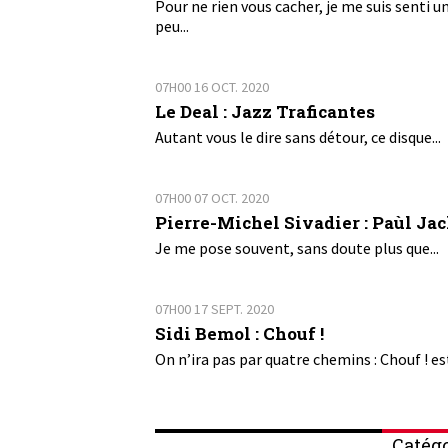
Pour ne rien vous cacher, je me suis senti u
peu...
07H00
16
OCT. 2020
Le Deal : Jazz Traficantes
Autant vous le dire sans détour, ce disque...
07H00
07
OCT. 2020
Pierre-Michel Sivadier : Paùl Ja
Je me pose souvent, sans doute plus que...
07H00
17
SEPT. 2020
Sidi Bemol : Chouf !
On n’ira pas par quatre chemins : Chouf ! est
Catégo