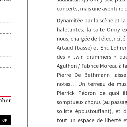
concerts, mais une aventure qu
Dynamitée par la scène et la
haletantes, la suite
Omry
e
nous, chargée de l’électricité
Artaud
(basse) et
Eric Löhrer
des « twin drummers » que
Agulhon
/
Fabrice Moreau
à l
Pierre De Bethmann
laiss
notes… Un terreau de musiq
Pierrick Pédron de quoi i
cher
somptueux chorus (au passage,
soliste époustouflant), et d'
tout un espace de liberté e