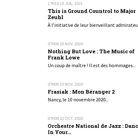
17H16
10
JUIL. 2021
This is Ground Countrol to Major
Zeuhl
À l’initiative de leur bienveillant admirateur
07H00
20
NOV. 2020
Nothing But Love : The Music of
Frank Lowe
Un coup de maître ! Il est des hommages...
07H00
10
NOV. 2020
Frasiak : Mon Béranger 2
Nancy, le 10 novembre 2020...
07H00
22
OCT. 2020
Orchestre National de Jazz : Dan
In Your...