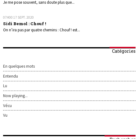
Je me pose souvent, sans doute plus que...
07H00
17
SEPT. 2020
Sidi Bemol : Chouf !
On n’ira pas par quatre chemins : Chouf ! est...
Catégories
En quelques mots
Entendu
Lu
Now playing...
Vécu
Vu