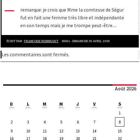
remarque: je crois que Mme la comtesse de Ségur
fut en fait une femme très libre et indépendante
en son temps mais je me trompe peut-être....
ÉCRIT PAR :
FRANÇOISE REBINGUET
15H01
-
DIMANCHE 05
AVRIL 2009
Les commentaires sont fermés.
Août 2026
D
L
M
M
J
V
S
1
2
3
4
5
6
7
8
9
10
11
12
13
14
15
16
17
18
19
20
21
22