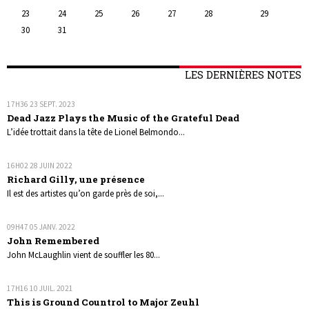
23
24
25
26
27
28
29
30
31
LES DERNIÈRES NOTES
17H36
23
SEPT. 2023
Dead Jazz Plays the Music of the Grateful Dead
L’idée trottait dans la tête de Lionel Belmondo...
16H02
28
JUIN 2022
Richard Gilly, une présence
Il est des artistes qu’on garde près de soi,...
09H47
05
JANV. 2022
John Remembered
John McLaughlin vient de souffler les 80...
17H16
10
JUIL. 2021
This is Ground Countrol to Major Zeuhl