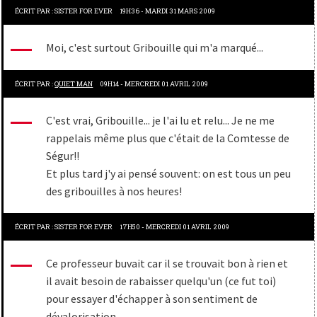
ÉCRIT PAR :
SISTER FOR EVER
19H36
-
MARDI 31
MARS 2009
Moi, c'est surtout Gribouille qui m'a marqué...
ÉCRIT PAR :
QUIET MAN
09H14
-
MERCREDI 01
AVRIL 2009
C'est vrai, Gribouille... je l'ai lu et relu... Je ne me
rappelais même plus que c'était de la Comtesse de
Ségur!!
Et plus tard j'y ai pensé souvent: on est tous un peu
des gribouilles à nos heures!
ÉCRIT PAR :
SISTER FOR EVER
17H50
-
MERCREDI 01
AVRIL 2009
Ce professeur buvait car il se trouvait bon à rien et
il avait besoin de rabaisser quelqu'un (ce fut toi)
pour essayer d'échapper à son sentiment de
dévalorisation.