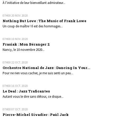
À l’initiative de leur bienveillant admirateur...
07H00
20
NOV. 2020
Nothing But Love : The Music of Frank Lowe
Un coup de maître ! Il est des hommages...
07H00
10
NOV. 2020
Frasiak : Mon Béranger 2
Nancy, le 10 novembre 2020...
07H00
22
OCT. 2020
Orchestre National de Jazz : Dancing In Your...
Pour ne rien vous cacher, je me suis senti un peu...
07H00
16
OCT. 2020
Le Deal : Jazz Traficantes
Autant vous le dire sans détour, ce disque...
07H00
07
OCT. 2020
Pierre-Michel Sivadier : Paùl Jack