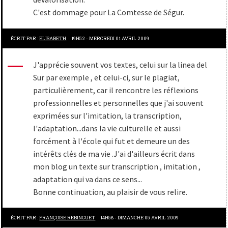
C'est dommage pour La Comtesse de Ségur.
ÉCRIT PAR :
ELISABETH
19H52
-
MERCREDI 01
AVRIL 2009
J'apprécie souvent vos textes, celui sur la linea del
Sur par exemple , et celui-ci, sur le plagiat,
particulièrement, car il rencontre les réflexions
professionnelles et personnelles que j'ai souvent
exprimées sur l'imitation, la transcription,
l'adaptation...dans la vie culturelle et aussi
forcément à l'école qui fut et demeure un des
intérêts clés de ma vie .J'ai d'ailleurs écrit dans
mon blog un texte sur transcription , imitation ,
adaptation qui va dans ce sens...
Bonne continuation, au plaisir de vous relire.
ÉCRIT PAR :
FRANÇOISE REBINGUET
14H58
-
DIMANCHE 05
AVRIL 2009