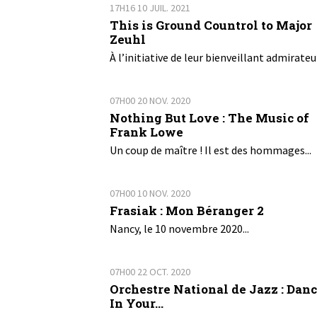
17H16
10
JUIL. 2021
This is Ground Countrol to Major
Zeuhl
À l’initiative de leur bienveillant admirateur
07H00
20
NOV. 2020
Nothing But Love : The Music of
Frank Lowe
Un coup de maître ! Il est des hommages...
07H00
10
NOV. 2020
Frasiak : Mon Béranger 2
Nancy, le 10 novembre 2020...
07H00
22
OCT. 2020
Orchestre National de Jazz : Dan
In Your...