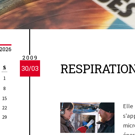
2026
2009
RESPIRATIO
S
30/03
1
8
15
Ell
22
s'a
29
mi
éne