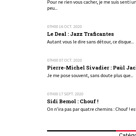
Pour ne rien vous cacher, je me suis senti u
peu...
07H00
16
OCT. 2020
Le Deal : Jazz Traficantes
Autant vous le dire sans détour, ce disque...
07H00
07
OCT. 2020
Pierre-Michel Sivadier : Paùl Ja
Je me pose souvent, sans doute plus que...
07H00
17
SEPT. 2020
Sidi Bemol : Chouf !
On n’ira pas par quatre chemins : Chouf ! est
Catégo