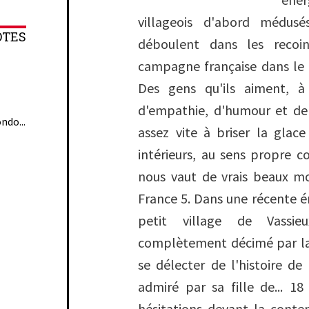
villageois d'abord médusé
OTES
déboulent dans les recoi
campagne française dans le b
Des gens qu'ils aiment, à
d'empathie, d'humour et de 
ndo...
assez vite à briser la glace
intérieurs, au sens propre 
nous vaut de vrais beaux mo
France 5. Dans une récente ém
petit village de Vassi
complètement décimé par la 
se délecter de l'histoire 
admiré par sa fille de... 1
hésitations devant la conte