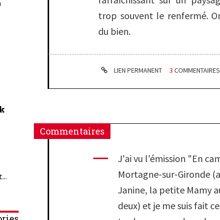
n
trop souvent le renfermé. On
du bien.
LIEN PERMANENT
3
COMMENTAIRE
ck
Commentaires
J'ai vu l'émission "En c
Mortagne-sur-Gironde (a
...
Janine, la petite Mamy a
deux) et je me suis fait c
ries