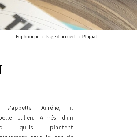
Euphorique
Page d'accueil
Plagiat
N
e s'appelle Aurélie, il
ppelle Julien. Armés d'un
cro qu'ils plantent
rgiquement sous le nez de