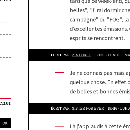
tard que ce week-end, q
belles", "J'irai dormir ch
campagne" ou "FOG", la
d'excellentes émissions.
esprits se rencontrent.
ÉCRIT PAR :
ZIA FORÊT
09H51
-
LUNDI 30
MA
Je ne connais pas mais 
quelque chose. En effet on
de belles et bonnes émis
cher
ÉCRIT PAR :
SISTER FOR EVER
15H16
-
LUNDI
Là j'applaudis à cette ém