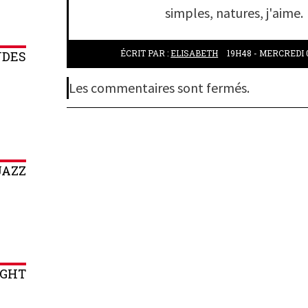
simples, natures, j'aime.
ÉCRIT PAR :
ELISABETH
19H48
-
MERCREDI 
NDES
Les commentaires sont fermés.
JAZZ
IGHT