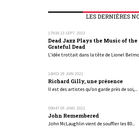
LES DERNIÈRES N
17H36
23
SEPT. 2023
Dead Jazz Plays the Music of the
Grateful Dead
L’idée trottait dans la tête de Lionel Belmo
16H02
28
JUIN 2022
Richard Gilly, une présence
Il est des artistes qu’on garde près de soi,...
09H47
05
JANV. 2022
John Remembered
John McLaughlin vient de souffler les 80...