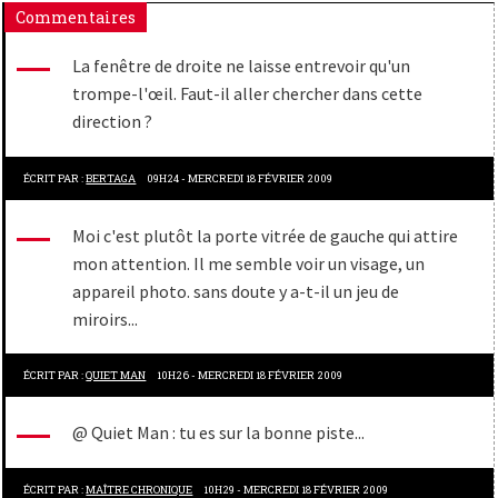
Commentaires
La fenêtre de droite ne laisse entrevoir qu'un
trompe-l'œil. Faut-il aller chercher dans cette
direction ?
ÉCRIT PAR :
BERTAGA
09H24
-
MERCREDI 18
FÉVRIER 2009
Moi c'est plutôt la porte vitrée de gauche qui attire
mon attention. Il me semble voir un visage, un
appareil photo. sans doute y a-t-il un jeu de
miroirs...
ÉCRIT PAR :
QUIET MAN
10H26
-
MERCREDI 18
FÉVRIER 2009
@ Quiet Man : tu es sur la bonne piste...
ÉCRIT PAR :
MAÎTRE CHRONIQUE
10H29
-
MERCREDI 18
FÉVRIER 2009