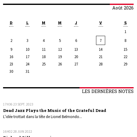
Août 2026
D
L
M
M
J
V
S
1
2
3
4
5
6
7
8
9
10
11
12
13
14
15
16
17
18
19
20
21
22
23
24
25
26
27
28
29
30
31
LES DERNIÈRES NOTES
17H36
23
SEPT. 2023
Dead Jazz Plays the Music of the Grateful Dead
L’idée trottait dans la tête de Lionel Belmondo...
16H02
28
JUIN 2022