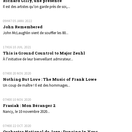
Richard Gilly, une présence
Il est des artistes qu’on garde près de soi,...
09H47
05
JANV. 2022
John Remembered
John McLaughlin vient de souffler les 80...
17H16
10
JUIL. 2021
This is Ground Countrol to Major Zeuhl
À l’initiative de leur bienveillant admirateur...
07H00
20
NOV. 2020
Nothing But Love : The Music of Frank Lowe
Un coup de maître ! Il est des hommages...
07H00
10
NOV. 2020
Frasiak : Mon Béranger 2
Nancy, le 10 novembre 2020...
07H00
22
OCT. 2020
Orchestre National de Jazz : Dancing In Your...