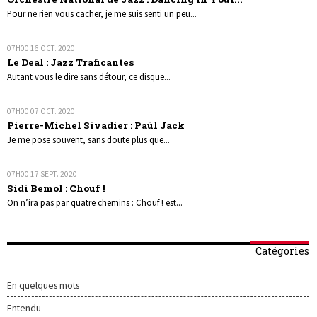
Pour ne rien vous cacher, je me suis senti un peu...
07H00
16
OCT. 2020
Le Deal : Jazz Traficantes
Autant vous le dire sans détour, ce disque...
07H00
07
OCT. 2020
Pierre-Michel Sivadier : Paùl Jack
Je me pose souvent, sans doute plus que...
07H00
17
SEPT. 2020
Sidi Bemol : Chouf !
On n’ira pas par quatre chemins : Chouf ! est...
Catégories
En quelques mots
Entendu