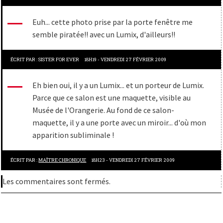
Euh... cette photo prise par la porte fenêtre me
semble piratée!! avec un Lumix, d'ailleurs!!
ÉCRIT PAR :
SISTER FOR EVER
18H19
-
VENDREDI 27
FÉVRIER 2009
Eh bien oui, il y a un Lumix... et un porteur de Lumix.
Parce que ce salon est une maquette, visible au
Musée de l'Orangerie. Au fond de ce salon-
maquette, il y a une porte avec un miroir... d'où mon
apparition subliminale !
ÉCRIT PAR :
MAÎTRE CHRONIQUE
18H23
-
VENDREDI 27
FÉVRIER 2009
Les commentaires sont fermés.