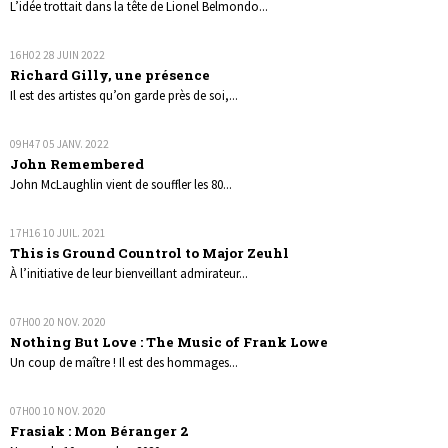
L’idée trottait dans la tête de Lionel Belmondo...
16H02
28
JUIN 2022
Richard Gilly, une présence
Il est des artistes qu’on garde près de soi,...
09H47
05
JANV. 2022
John Remembered
John McLaughlin vient de souffler les 80...
17H16
10
JUIL. 2021
This is Ground Countrol to Major Zeuhl
À l’initiative de leur bienveillant admirateur...
07H00
20
NOV. 2020
Nothing But Love : The Music of Frank Lowe
Un coup de maître ! Il est des hommages...
07H00
10
NOV. 2020
Frasiak : Mon Béranger 2