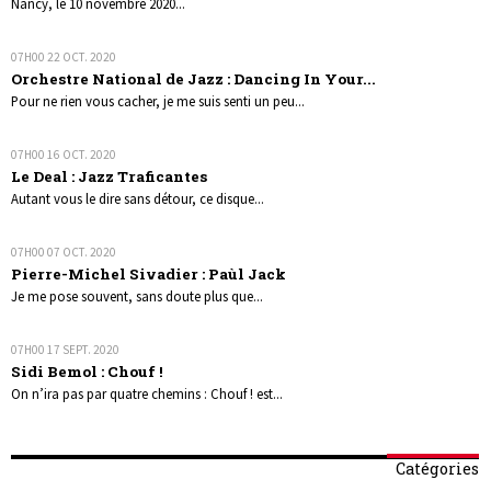
Nancy, le 10 novembre 2020...
07H00
22
OCT. 2020
Orchestre National de Jazz : Dancing In Your...
Pour ne rien vous cacher, je me suis senti un peu...
07H00
16
OCT. 2020
Le Deal : Jazz Traficantes
Autant vous le dire sans détour, ce disque...
07H00
07
OCT. 2020
Pierre-Michel Sivadier : Paùl Jack
Je me pose souvent, sans doute plus que...
07H00
17
SEPT. 2020
Sidi Bemol : Chouf !
On n’ira pas par quatre chemins : Chouf ! est...
Catégories