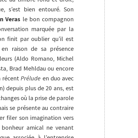
ue, s’est bien entouré. Son
n Veras
le bon compagnon
onversation marquée par la
on finit par oublier qu’il est
) en raison de sa présence
lleurs (Aldo Romano, Michel
ista, Brad Mehldau ou encore
n récent
Prélude
en duo avec
n) depuis plus de 20 ans, est
changes où la prise de parole
ais se présente au contraire
r filer son imagination vers
n bonheur amical ne venant
ique associée à l’entreprise