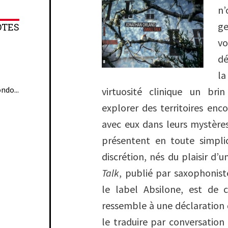
n’
ge
OTES
v
dé
l
ndo...
virtuosité clinique un br
explorer des territoires enc
avec eux dans leurs mystères 
présentent en toute simpli
discrétion, nés du plaisir d’
Talk
, publié par saxophonis
le label Absilone, est de 
ressemble à une déclaration
le traduire par conversation 