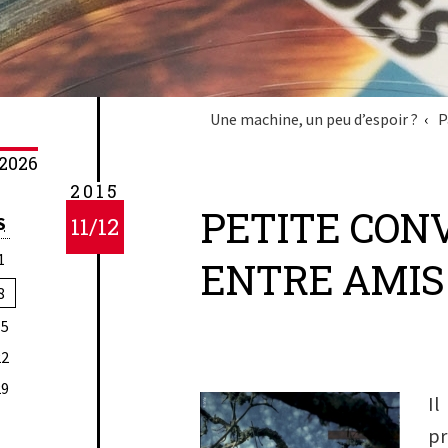
Une machine, un peu d’espoir ?
P
2026
2015
PETITE CON
S
11/12
1
ENTRE AMIS
8
15
22
29
I
p