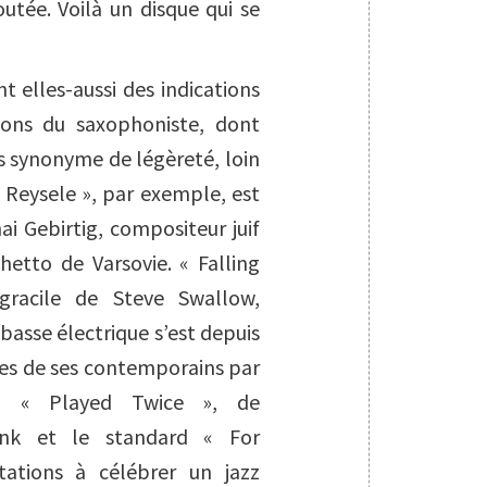
utée. Voilà un disque qui se
t elles-aussi des indications
tions du saxophoniste, dont
s synonyme de légèreté, loin
 « Reysele », par exemple, est
i Gebirtig, compositeur juif
hetto de Varsovie. « Falling
gracile de Steve Swallow,
basse électrique s’est depuis
les de ses contemporains par
Ou « Played Twice », de
Monk et le standard « For
tations à célébrer un jazz