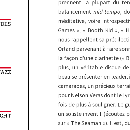
prennent la plupart du te
balancement
mid-tempo
, d
méditative, voire introspec
NDES
Games », « Booth Kid », « H
nous rappellent sa prédilect
Orland parvenant à faire son
la façon d’une clarinette (« 
plus, un véritable disque d
JAZZ
beau se présenter en leader, i
camarades, un précieux terrai
pour Nelson Veras dont le lyr
fois de plus à souligner. Le g
un soliste inventif (écoutez 
IGHT
sur « The Seaman »), il est, du