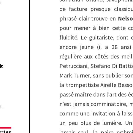
n
de facture presque classiq
phrasé clair trouve en
Nelso
pour mener à bien cette c
fluidité. Le guitariste, dont 
encore jeune (il a 38 ans
régulière aux côtés des mei
Petrucciani, Stefano Di Batt
ck
Mark Turner, sans oublier so
la trompettiste Airelle Besso
passé maître dans l’art des é
n’est jamais comminatoire, m
...
comme une invitation à laisse
un peu plus de lumière. U
ries
jamais seul, la paire rythm