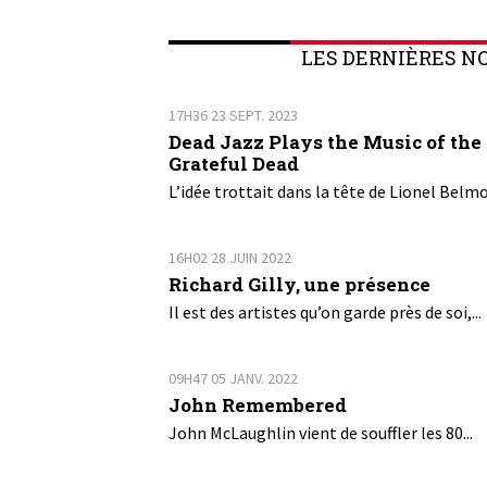
LES DERNIÈRES N
17H36
23
SEPT. 2023
Dead Jazz Plays the Music of the
Grateful Dead
L’idée trottait dans la tête de Lionel Belmo
16H02
28
JUIN 2022
Richard Gilly, une présence
Il est des artistes qu’on garde près de soi,...
09H47
05
JANV. 2022
John Remembered
John McLaughlin vient de souffler les 80...