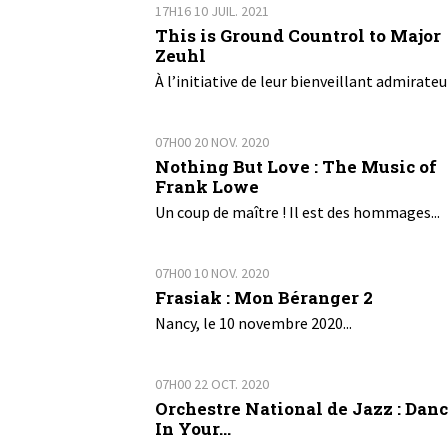
17H16
10
JUIL. 2021
This is Ground Countrol to Major
Zeuhl
À l’initiative de leur bienveillant admirateur
07H00
20
NOV. 2020
Nothing But Love : The Music of
Frank Lowe
Un coup de maître ! Il est des hommages...
07H00
10
NOV. 2020
Frasiak : Mon Béranger 2
Nancy, le 10 novembre 2020...
07H00
22
OCT. 2020
Orchestre National de Jazz : Dan
In Your...