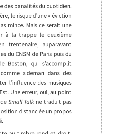
ée des banalités du quotidien.
re, le risque d’une « éviction
as mince. Mais ce serait une
ser à la trappe le deuxième
n trentenaire, auparavant
nes du CNSM de Paris puis du
de Boston, qui s’accomplit
 comme sideman dans des
ter l’influence des musiques
Est. Une erreur, oui, au point
x de
Small Talk
ne traduit pas
position distanciée un propos
é.
te au timbre rond et droit,