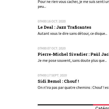
Pour ne rien vous cacher, je me suis senti u
peu...
07H00
16
OCT. 2020
Le Deal : Jazz Traficantes
Autant vous le dire sans détour, ce disque...
07H00
07
OCT. 2020
Pierre-Michel Sivadier : Paùl Ja
Je me pose souvent, sans doute plus que...
07H00
17
SEPT. 2020
Sidi Bemol : Chouf !
On n’ira pas par quatre chemins : Chouf ! est
Catégo