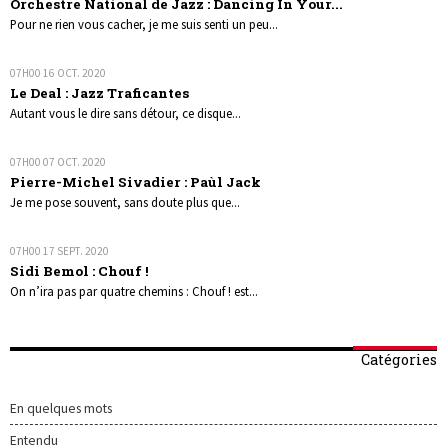
Orchestre National de Jazz : Dancing In Your...
Pour ne rien vous cacher, je me suis senti un peu...
07H00
16
OCT. 2020
Le Deal : Jazz Traficantes
Autant vous le dire sans détour, ce disque...
07H00
07
OCT. 2020
Pierre-Michel Sivadier : Paùl Jack
Je me pose souvent, sans doute plus que...
07H00
17
SEPT. 2020
Sidi Bemol : Chouf !
On n’ira pas par quatre chemins : Chouf ! est...
Catégories
En quelques mots
Entendu