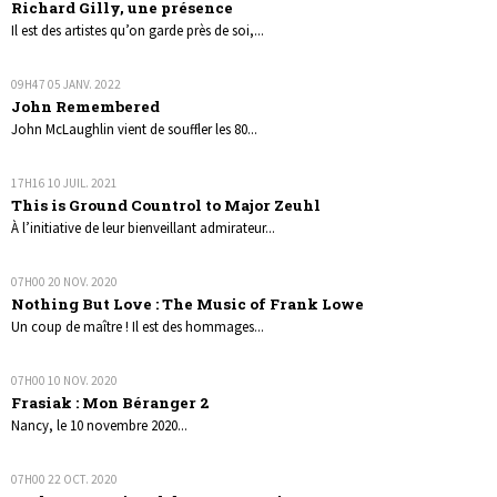
Richard Gilly, une présence
Il est des artistes qu’on garde près de soi,...
09H47
05
JANV. 2022
John Remembered
John McLaughlin vient de souffler les 80...
17H16
10
JUIL. 2021
This is Ground Countrol to Major Zeuhl
À l’initiative de leur bienveillant admirateur...
07H00
20
NOV. 2020
Nothing But Love : The Music of Frank Lowe
Un coup de maître ! Il est des hommages...
07H00
10
NOV. 2020
Frasiak : Mon Béranger 2
Nancy, le 10 novembre 2020...
07H00
22
OCT. 2020