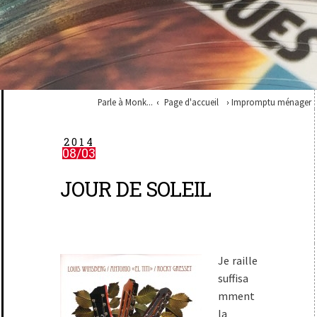
Parle à Monk...
Page d'accueil
Impromptu ménager
2014
08/03
JOUR DE SOLEIL
Je raille
suffisa
mment
la