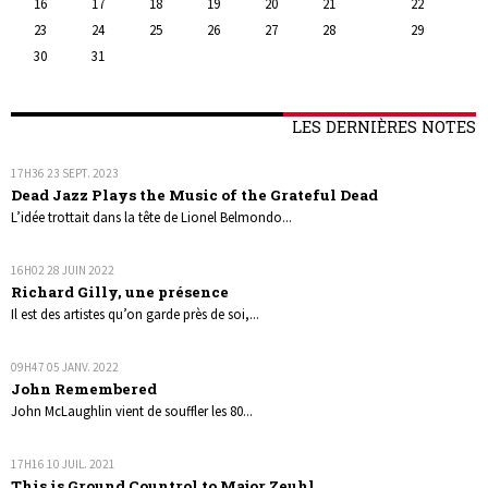
16
17
18
19
20
21
22
23
24
25
26
27
28
29
30
31
LES DERNIÈRES NOTES
17H36
23
SEPT. 2023
Dead Jazz Plays the Music of the Grateful Dead
L’idée trottait dans la tête de Lionel Belmondo...
16H02
28
JUIN 2022
Richard Gilly, une présence
Il est des artistes qu’on garde près de soi,...
09H47
05
JANV. 2022
John Remembered
John McLaughlin vient de souffler les 80...
17H16
10
JUIL. 2021
This is Ground Countrol to Major Zeuhl