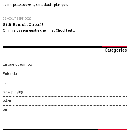
Je me pose souvent, sans doute plus que...
07H00
17
SEPT. 2020
Sidi Bemol : Chouf !
On n’ira pas par quatre chemins : Chouf ! est...
Catégories
En quelques mots
Entendu
Lu
Now playing...
Vécu
Vu