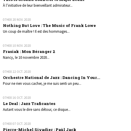
À l’initiative de leur bienveillant admirateur...
07H00
20
NOV. 2020
Nothing But Love : The Music of Frank Lowe
Un coup de maître ! Il est des hommages...
07H00
10
NOV. 2020
Frasiak : Mon Béranger 2
Nancy, le 10 novembre 2020...
07H00
22
OCT. 2020
Orchestre National de Jazz : Dancing In Your...
Pour ne rien vous cacher, je me suis senti un peu...
07H00
16
OCT. 2020
Le Deal : Jazz Traficantes
Autant vous le dire sans détour, ce disque...
07H00
07
OCT. 2020
Pierre-Michel Sivadier : Paùl Jack