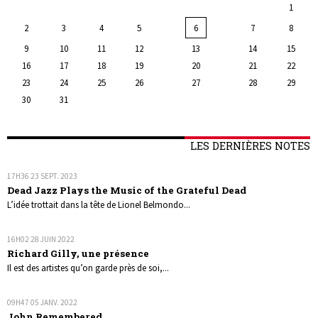
1
2
3
4
5
6
7
8
9
10
11
12
13
14
15
16
17
18
19
20
21
22
23
24
25
26
27
28
29
30
31
LES DERNIÈRES NOTES
17H36
23
SEPT. 2023
Dead Jazz Plays the Music of the Grateful Dead
L’idée trottait dans la tête de Lionel Belmondo...
16H02
28
JUIN 2022
Richard Gilly, une présence
Il est des artistes qu’on garde près de soi,...
09H47
05
JANV. 2022
John Remembered