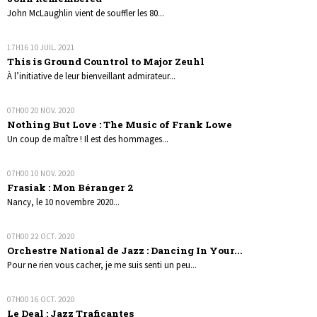
John McLaughlin vient de souffler les 80...
17H16
10
JUIL. 2021
This is Ground Countrol to Major Zeuhl
À l’initiative de leur bienveillant admirateur...
07H00
20
NOV. 2020
Nothing But Love : The Music of Frank Lowe
Un coup de maître ! Il est des hommages...
07H00
10
NOV. 2020
Frasiak : Mon Béranger 2
Nancy, le 10 novembre 2020...
07H00
22
OCT. 2020
Orchestre National de Jazz : Dancing In Your...
Pour ne rien vous cacher, je me suis senti un peu...
07H00
16
OCT. 2020
Le Deal : Jazz Traficantes