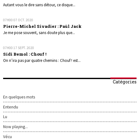
Autant vous le dire sans détour, ce disque...
07H00
07
OCT. 2020
Pierre-Michel Sivadier : Paùl Jack
Je me pose souvent, sans doute plus que...
07H00
17
SEPT. 2020
Sidi Bemol : Chouf !
On n’ira pas par quatre chemins : Chouf ! est...
Catégories
En quelques mots
Entendu
Lu
Now playing...
Vécu