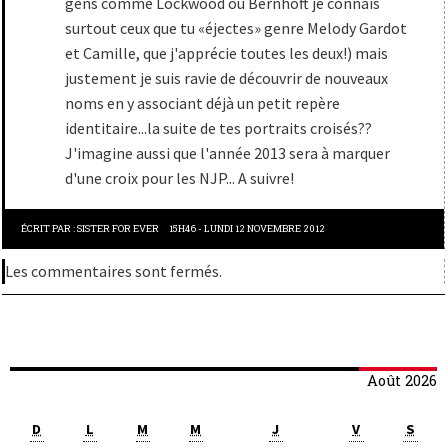
gens comme Lockwood ou Bernhoft je connais
surtout ceux que tu «éjectes» genre Melody Gardot
et Camille, que j'apprécie toutes les deux!) mais
justement je suis ravie de découvrir de nouveaux
noms en y associant déjà un petit repère
identitaire...la suite de tes portraits croisés??
J'imagine aussi que l'année 2013 sera à marquer
d'une croix pour les NJP... A suivre!
ÉCRIT PAR :
SISTER FOR EVER
15H46
-
LUNDI 12
NOVEMBRE 2012
Les commentaires sont fermés.
Août 2026
D
L
M
M
J
V
S