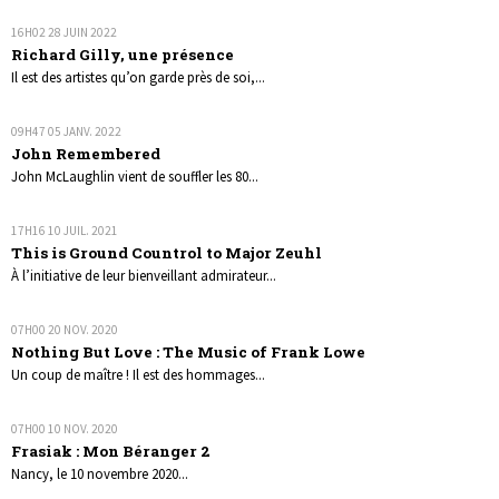
16H02
28
JUIN 2022
Richard Gilly, une présence
Il est des artistes qu’on garde près de soi,...
09H47
05
JANV. 2022
John Remembered
John McLaughlin vient de souffler les 80...
17H16
10
JUIL. 2021
This is Ground Countrol to Major Zeuhl
À l’initiative de leur bienveillant admirateur...
07H00
20
NOV. 2020
Nothing But Love : The Music of Frank Lowe
Un coup de maître ! Il est des hommages...
07H00
10
NOV. 2020
Frasiak : Mon Béranger 2
Nancy, le 10 novembre 2020...