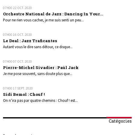
07H00
22
OCT. 2020
Orchestre National de Jazz : Dancing In Your...
Pour ne rien vous cacher, je me suis senti un peu...
07H00
16
OCT. 2020
Le Deal : Jazz Traficantes
Autant vous le dire sans détour, ce disque...
07H00
07
OCT. 2020
Pierre-Michel Sivadier : Paùl Jack
Je me pose souvent, sans doute plus que...
07H00
17
SEPT. 2020
Sidi Bemol : Chouf !
On n’ira pas par quatre chemins : Chouf ! est...
Catégories