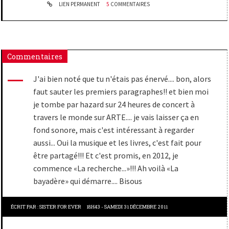
LIEN PERMANENT
5
COMMENTAIRES
Commentaires
J'ai bien noté que tu n'étais pas énervé.... bon, alors
faut sauter les premiers paragraphes!! et bien moi
je tombe par hazard sur 24 heures de concert à
travers le monde sur ARTE.... je vais laisser ça en
fond sonore, mais c'est intéressant à regarder
aussi... Oui la musique et les livres, c'est fait pour
être partagé!!! Et c'est promis, en 2012, je
commence «La recherche...»!!! Ah voilà «La
bayadère» qui démarre.... Bisous
ÉCRIT PAR :
SISTER FOR EVER
18H43
-
SAMEDI 31
DÉCEMBRE 2011