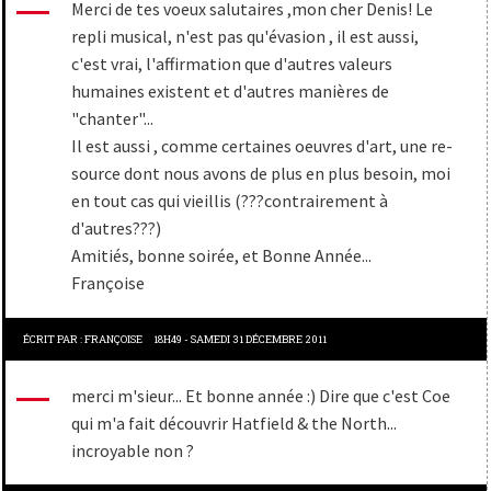
Merci de tes voeux salutaires ,mon cher Denis! Le
repli musical, n'est pas qu'évasion , il est aussi,
c'est vrai, l'affirmation que d'autres valeurs
humaines existent et d'autres manières de
"chanter"...
Il est aussi , comme certaines oeuvres d'art, une re-
source dont nous avons de plus en plus besoin, moi
en tout cas qui vieillis (???contrairement à
d'autres???)
Amitiés, bonne soirée, et Bonne Année...
Françoise
ÉCRIT PAR :
FRANÇOISE
18H49
-
SAMEDI 31
DÉCEMBRE 2011
merci m'sieur... Et bonne année :) Dire que c'est Coe
qui m'a fait découvrir Hatfield & the North...
incroyable non ?