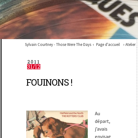
Sylvain Courtney - Those Were The Days
Page d'accueil
Atelier
2011
31/12
FOUINONS !
Au
départ,
j’avais
envisag