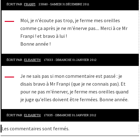
ÉCRIT PAR :
FRANPI
23H40
-
SAMEDI 31
DÉCEMBRE 2011
Moi, je n'écoute pas trop, je ferme mes oreilles
comme ça après je ne m'énerve pas.... Merci à ce Mr
Franpi ! et bravo à lui !
Bonne année !
ÉCRIT PAR :
ELISABETH
17H33
-
DIMANCHE 01
JANVIER 2012
Je ne sais pas si mon commentaire est passé : je
disais bravo à Mr Franpi (que je ne connais pas). Et
pour ne pas m'énerver, je ferme mes oreilles quand
je juge qu'elles doivent être fermées. Bonne année.
ÉCRIT PAR :
ELISABETH
17H35
-
DIMANCHE 01
JANVIER 2012
Les commentaires sont fermés.