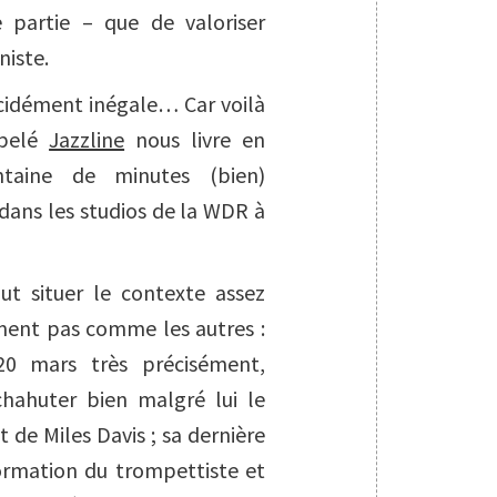
e partie – que de valoriser
niste.
écidément inégale… Car voilà
ppelé
Jazzline
nous livre en
ntaine de minutes (bien)
dans les studios de la WDR à
aut situer le contexte assez
ement pas comme les autres :
 20 mars très précisément,
chahuter bien malgré lui le
 de Miles Davis ; sa dernière
formation du trompettiste et