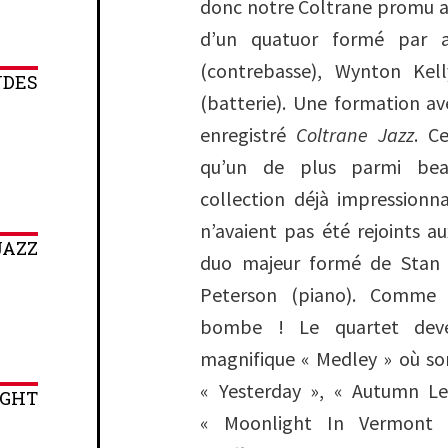
donc notre Coltrane promu a
d’un quatuor formé par a
(contrebasse), Wynton Ke
NDES
(batterie). Une formation avec
enregistré
Coltrane Jazz
. C
qu’un de plus parmi bea
collection déjà impressionn
n’avaient pas été rejoints 
JAZZ
duo majeur formé de Stan 
Peterson (piano). Comme d
bombe ! Le quartet deve
magnifique « Medley » où so
« Yesterday », « Autumn L
IGHT
« Moonlight In Vermont 