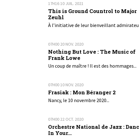
17H16
10
JUIL. 2021
This is Ground Countrol to Major
Zeuhl
À l’initiative de leur bienveillant admirateur
07H00
20
NOV. 2020
Nothing But Love : The Music of
Frank Lowe
Un coup de maître ! Il est des hommages...
07H00
10
NOV. 2020
Frasiak : Mon Béranger 2
Nancy, le 10 novembre 2020...
07H00
22
OCT. 2020
Orchestre National de Jazz : Dan
In Your...