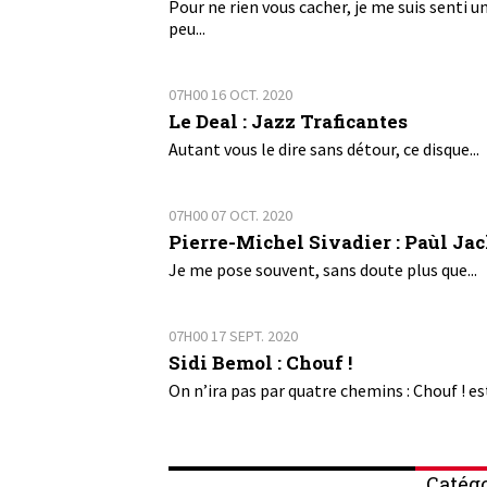
Pour ne rien vous cacher, je me suis senti u
peu...
07H00
16
OCT. 2020
Le Deal : Jazz Traficantes
Autant vous le dire sans détour, ce disque...
07H00
07
OCT. 2020
Pierre-Michel Sivadier : Paùl Ja
Je me pose souvent, sans doute plus que...
07H00
17
SEPT. 2020
Sidi Bemol : Chouf !
On n’ira pas par quatre chemins : Chouf ! est
Catégo