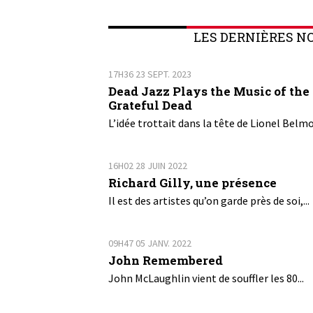
LES DERNIÈRES N
17H36
23
SEPT. 2023
Dead Jazz Plays the Music of the
Grateful Dead
L’idée trottait dans la tête de Lionel Belmo
16H02
28
JUIN 2022
Richard Gilly, une présence
Il est des artistes qu’on garde près de soi,...
09H47
05
JANV. 2022
John Remembered
John McLaughlin vient de souffler les 80...