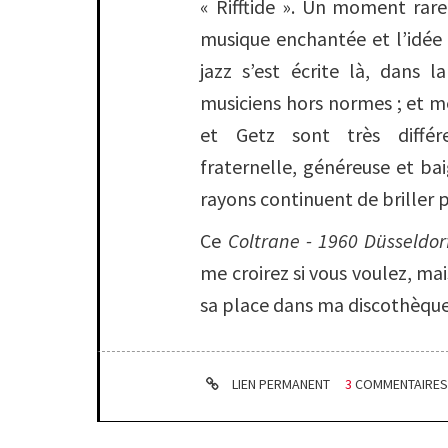
« Rifftide ». Un moment rar
musique enchantée et l’idée 
jazz s’est écrite là, dans 
musiciens hors normes ; et mê
et Getz sont très différ
fraternelle, généreuse et ba
rayons continuent de briller 
Ce
Coltrane - 1960 Düsseldor
me croirez si vous voulez, mais
sa place dans ma discothèque
LIEN PERMANENT
3
COMMENTAIRE