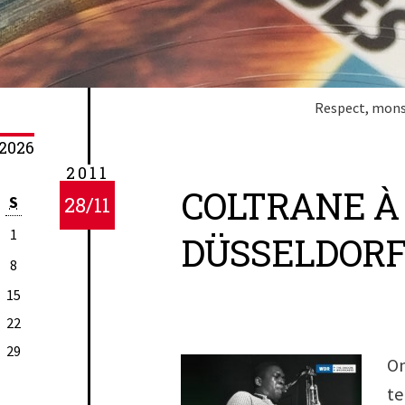
Respect, monsi
2026
2011
COLTRANE À
S
28/11
1
DÜSSELDOR
8
15
22
29
On
t