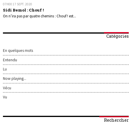
07H00
17
SEPT. 2020
Sidi Bemol : Chouf !
On n’ira pas par quatre chemins : Chouf ! est...
Catégories
En quelques mots
Entendu
Lu
Now playing...
Vécu
Vu
Rechercher