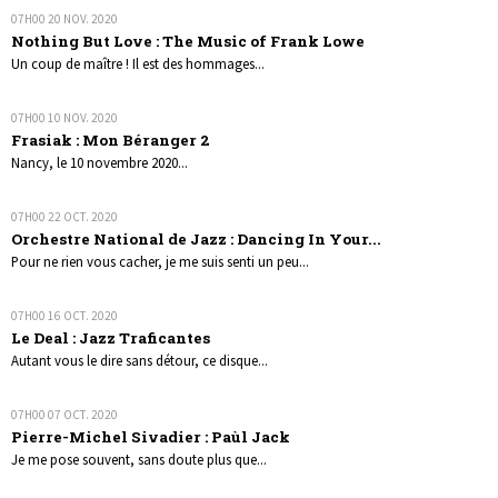
07H00
20
NOV. 2020
Nothing But Love : The Music of Frank Lowe
Un coup de maître ! Il est des hommages...
07H00
10
NOV. 2020
Frasiak : Mon Béranger 2
Nancy, le 10 novembre 2020...
07H00
22
OCT. 2020
Orchestre National de Jazz : Dancing In Your...
Pour ne rien vous cacher, je me suis senti un peu...
07H00
16
OCT. 2020
Le Deal : Jazz Traficantes
Autant vous le dire sans détour, ce disque...
07H00
07
OCT. 2020
Pierre-Michel Sivadier : Paùl Jack
Je me pose souvent, sans doute plus que...