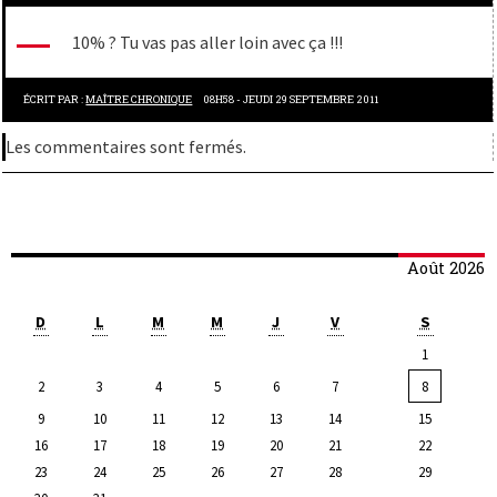
10% ? Tu vas pas aller loin avec ça !!!
ÉCRIT PAR :
MAÎTRE CHRONIQUE
08H58
-
JEUDI 29
SEPTEMBRE 2011
Les commentaires sont fermés.
Août 2026
D
L
M
M
J
V
S
1
2
3
4
5
6
7
8
9
10
11
12
13
14
15
16
17
18
19
20
21
22
23
24
25
26
27
28
29