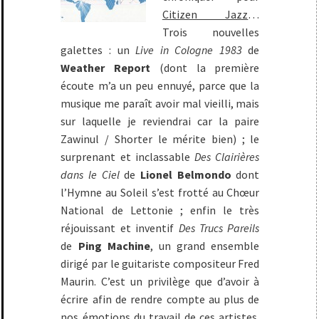
Citizen Jazz
…
Trois nouvelles
galettes : un
Live in Cologne 1983
de
Weather Report
(dont la première
écoute m’a un peu ennuyé, parce que la
musique me paraît avoir mal vieilli, mais
sur laquelle je reviendrai car la paire
Zawinul / Shorter le mérite bien) ; le
surprenant et inclassable
Des Clairières
dans le Ciel
de
Lionel Belmondo
dont
l’Hymne au Soleil s’est frotté au Chœur
National de Lettonie ; enfin le très
réjouissant et inventif
Des Trucs Pareils
de
Ping Machine
, un grand ensemble
dirigé par le guitariste compositeur Fred
Maurin. C’est un privilège que d’avoir à
écrire afin de rendre compte au plus de
nos émotions du travail de ces artistes.