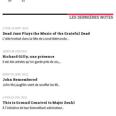
30
31
LES DERNIÈRES NOTES
17H36
23
SEPT. 2023
Dead Jazz Plays the Music of the Grateful Dead
L’idée trottait dans la tête de Lionel Belmondo...
16H02
28
JUIN 2022
Richard Gilly, une présence
Il est des artistes qu’on garde près de soi,...
09H47
05
JANV. 2022
John Remembered
John McLaughlin vient de souffler les 80...
17H16
10
JUIL. 2021
This is Ground Countrol to Major Zeuhl
À l’initiative de leur bienveillant admirateur...