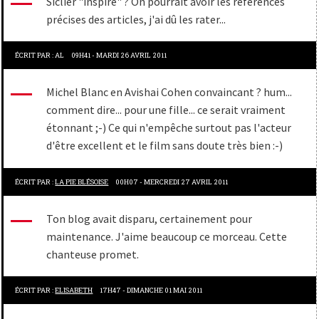
Siclier "inspiré" ? On pourrait avoir les références
précises des articles, j'ai dû les rater...
ÉCRIT PAR :
AL
09H41
-
MARDI 26
AVRIL 2011
Michel Blanc en Avishai Cohen convaincant ? hum...
comment dire... pour une fille... ce serait vraiment
étonnant ;-) Ce qui n'empêche surtout pas l'acteur
d'être excellent et le film sans doute très bien :-)
ÉCRIT PAR :
LA PIE BLÉSOISE
00H07
-
MERCREDI 27
AVRIL 2011
Ton blog avait disparu, certainement pour
maintenance. J'aime beaucoup ce morceau. Cette
chanteuse promet.
ÉCRIT PAR :
ELISABETH
17H47
-
DIMANCHE 01
MAI 2011