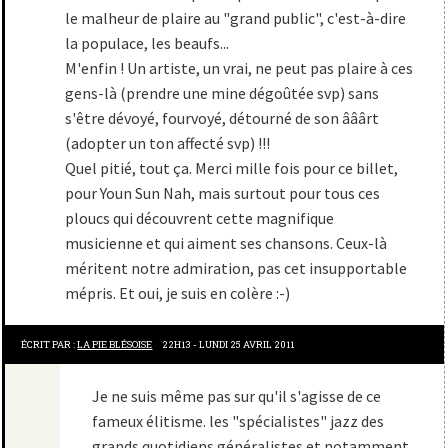
le malheur de plaire au "grand public", c'est-à-dire
la populace, les beaufs...
M'enfin ! Un artiste, un vrai, ne peut pas plaire à ces
gens-là (prendre une mine dégoûtée svp) sans
s'être dévoyé, fourvoyé, détourné de son ââârt
(adopter un ton affecté svp) !!!
Quel pitié, tout ça. Merci mille fois pour ce billet,
pour Youn Sun Nah, mais surtout pour tous ces
ploucs qui découvrent cette magnifique
musicienne et qui aiment ses chansons. Ceux-là
méritent notre admiration, pas cet insupportable
mépris. Et oui, je suis en colère :-)
ÉCRIT PAR :
LA PIE BLÉSOISE
22H13
-
LUNDI 25
AVRIL 2011
Je ne suis même pas sur qu'il s'agisse de ce
fameux élitisme. les "spécialistes" jazz des
grands quotidiens généralistes et notamment