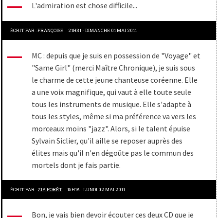
L'admiration est chose difficile...
ÉCRIT PAR :
FRANÇOISE
21H31
-
DIMANCHE 01
MAI 2011
MC : depuis que je suis en possession de "Voyage" et
"Same Girl" (merci Maître Chronique), je suis sous
le charme de cette jeune chanteuse coréenne. Elle
a une voix magnifique, qui vaut à elle toute seule
tous les instruments de musique. Elle s'adapte à
tous les styles, même si ma préférence va vers les
morceaux moins "jazz". Alors, si le talent épuise
Sylvain Siclier, qu'il aille se reposer auprès des
élites mais qu'il n'en dégoûte pas le commun des
mortels dont je fais partie.
ÉCRIT PAR :
ZIA FORÊT
15H18
-
LUNDI 02
MAI 2011
Bon, je vais bien devoir écouter ces deux CD que je