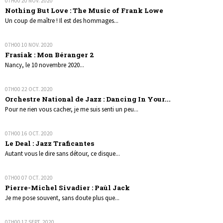
07H00
20
NOV. 2020
Nothing But Love : The Music of Frank Lowe
Un coup de maître ! Il est des hommages...
07H00
10
NOV. 2020
Frasiak : Mon Béranger 2
Nancy, le 10 novembre 2020...
07H00
22
OCT. 2020
Orchestre National de Jazz : Dancing In Your...
Pour ne rien vous cacher, je me suis senti un peu...
07H00
16
OCT. 2020
Le Deal : Jazz Traficantes
Autant vous le dire sans détour, ce disque...
07H00
07
OCT. 2020
Pierre-Michel Sivadier : Paùl Jack
Je me pose souvent, sans doute plus que...
07H00
17
SEPT. 2020