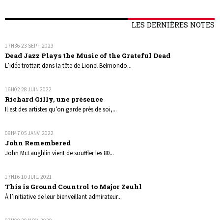
LES DERNIÈRES NOTES
17H36
23
SEPT. 2023
Dead Jazz Plays the Music of the Grateful Dead
L’idée trottait dans la tête de Lionel Belmondo...
16H02
28
JUIN 2022
Richard Gilly, une présence
Il est des artistes qu’on garde près de soi,...
09H47
05
JANV. 2022
John Remembered
John McLaughlin vient de souffler les 80...
17H16
10
JUIL. 2021
This is Ground Countrol to Major Zeuhl
À l’initiative de leur bienveillant admirateur...