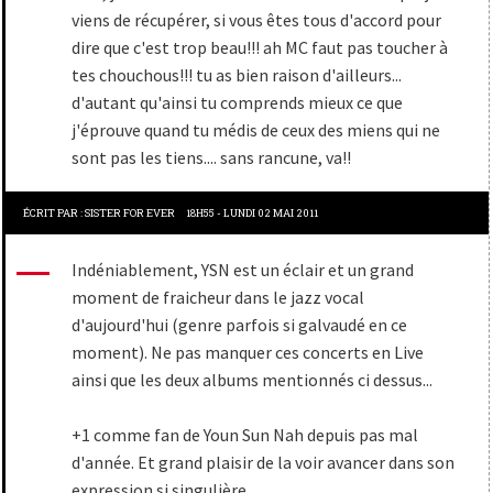
viens de récupérer, si vous êtes tous d'accord pour
dire que c'est trop beau!!! ah MC faut pas toucher à
tes chouchous!!! tu as bien raison d'ailleurs...
d'autant qu'ainsi tu comprends mieux ce que
j'éprouve quand tu médis de ceux des miens qui ne
sont pas les tiens.... sans rancune, va!!
ÉCRIT PAR :
SISTER FOR EVER
18H55
-
LUNDI 02
MAI 2011
Indéniablement, YSN est un éclair et un grand
moment de fraicheur dans le jazz vocal
d'aujourd'hui (genre parfois si galvaudé en ce
moment). Ne pas manquer ces concerts en Live
ainsi que les deux albums mentionnés ci dessus...
+1 comme fan de Youn Sun Nah depuis pas mal
d'année. Et grand plaisir de la voir avancer dans son
expression si singulière...