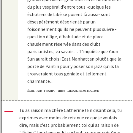
du plus vespéral d'entre tous -quoique les
échotiers de Libé se posent là aussi- sont
désespérément désorienté par un
foisonnement qu'ils ne peuvent plus suivre -
question d'âge, d'habitude et de place
chaudement réservée dans des clubs
parisianistes, va savoir...-. T'inquiète que Youn-
Sun aurait choisi East Manhattan plutôt que la
porte de Pantin pour y poser son jazz qu'ils la
trouveraient tous géniale et tellement
charmante...
ÉCRIT PAR :
FRANPI
11H55
-
DIMANCHE 08
MAI 2011
Tu as raison ma chère Catherine ! En disant cela, tu
exprimes avec moins de retenue ce que je voulais
dire, mais c'est probablement toi qui as raison de
"lâcher" les chevaux. Et surtout, courons voir Youn