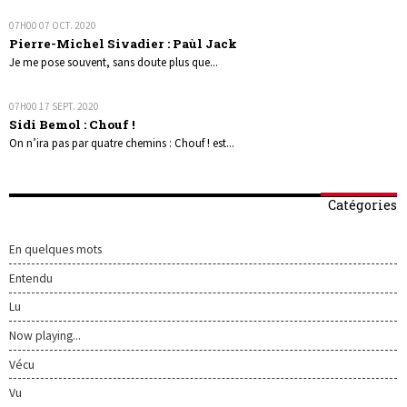
07H00
07
OCT. 2020
Pierre-Michel Sivadier : Paùl Jack
Je me pose souvent, sans doute plus que...
07H00
17
SEPT. 2020
Sidi Bemol : Chouf !
On n’ira pas par quatre chemins : Chouf ! est...
Catégories
En quelques mots
Entendu
Lu
Now playing...
Vécu
Vu