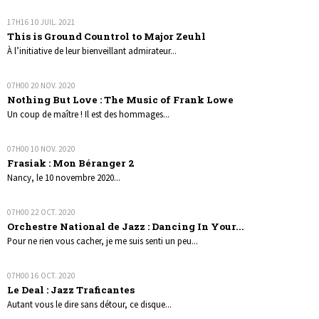
17H16
10
JUIL. 2021
This is Ground Countrol to Major Zeuhl
À l’initiative de leur bienveillant admirateur...
07H00
20
NOV. 2020
Nothing But Love : The Music of Frank Lowe
Un coup de maître ! Il est des hommages...
07H00
10
NOV. 2020
Frasiak : Mon Béranger 2
Nancy, le 10 novembre 2020...
07H00
22
OCT. 2020
Orchestre National de Jazz : Dancing In Your...
Pour ne rien vous cacher, je me suis senti un peu...
07H00
16
OCT. 2020
Le Deal : Jazz Traficantes
Autant vous le dire sans détour, ce disque...