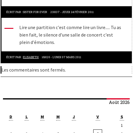
ÉCRIT PAR :
SISTER FOR EVER
23H37
-
JEUDI 24
FÉVRIER 2011
Lire une partition c'est comme lire un livre..... Tu as
bien fait, le silence d'une salle de concert c'est
plein d'émotions.
ÉCRIT PAR :
ELISABETH
16H20
-
LUNDI 07
MARS 2011
Les commentaires sont fermés.
Août 2026
D
L
M
M
J
V
S
1