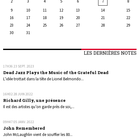
2
3
4
5
6
7
8
9
10
11
12
13
14
15
16
17
18
19
20
21
22
23
24
25
26
27
28
29
30
31
LES DERNIÈRES NOTES
17H36
23
SEPT. 2023
Dead Jazz Plays the Music of the Grateful Dead
L’idée trottait dans la tête de Lionel Belmondo...
16H02
28
JUIN 2022
Richard Gilly, une présence
Il est des artistes qu’on garde près de soi,...
09H47
05
JANV. 2022
John Remembered
John McLaughlin vient de souffler les 80...