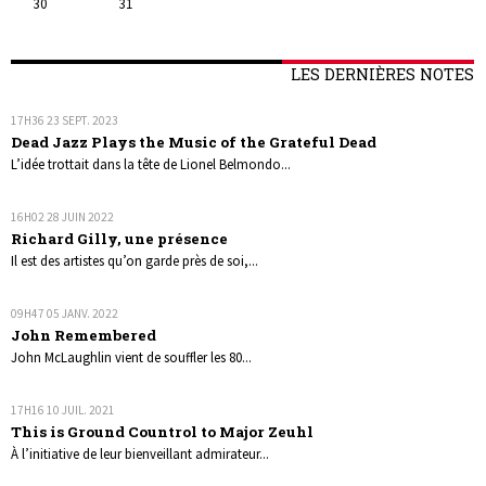
30
31
LES DERNIÈRES NOTES
17H36
23
SEPT. 2023
Dead Jazz Plays the Music of the Grateful Dead
L’idée trottait dans la tête de Lionel Belmondo...
16H02
28
JUIN 2022
Richard Gilly, une présence
Il est des artistes qu’on garde près de soi,...
09H47
05
JANV. 2022
John Remembered
John McLaughlin vient de souffler les 80...
17H16
10
JUIL. 2021
This is Ground Countrol to Major Zeuhl
À l’initiative de leur bienveillant admirateur...