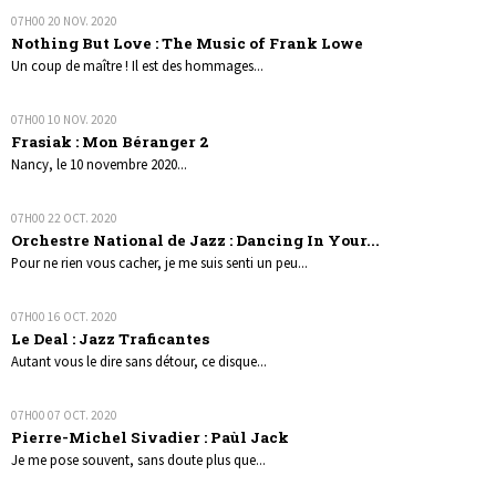
07H00
20
NOV. 2020
Nothing But Love : The Music of Frank Lowe
Un coup de maître ! Il est des hommages...
07H00
10
NOV. 2020
Frasiak : Mon Béranger 2
Nancy, le 10 novembre 2020...
07H00
22
OCT. 2020
Orchestre National de Jazz : Dancing In Your...
Pour ne rien vous cacher, je me suis senti un peu...
07H00
16
OCT. 2020
Le Deal : Jazz Traficantes
Autant vous le dire sans détour, ce disque...
07H00
07
OCT. 2020
Pierre-Michel Sivadier : Paùl Jack
Je me pose souvent, sans doute plus que...