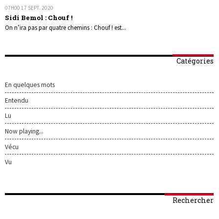
07H00
17
SEPT. 2020
Sidi Bemol : Chouf !
On n’ira pas par quatre chemins : Chouf ! est...
Catégories
En quelques mots
Entendu
Lu
Now playing...
Vécu
Vu
Rechercher