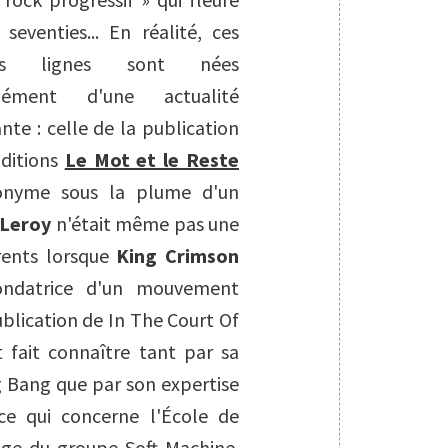
seventies... En réalité, ces
ues lignes sont nées
nément d'une actualité
ante : celle de la publication
Editions
Le Mot et le Reste
ponyme sous la plume d'un
 Leroy
n'était même pas une
arents lorsque
King Crimson
ondatrice d'un mouvement
ublication de
In The Court Of
t fait connaître tant par sa
g Bang que par son expertise
ce qui concerne l'École de
lage du groupe Soft Machine.