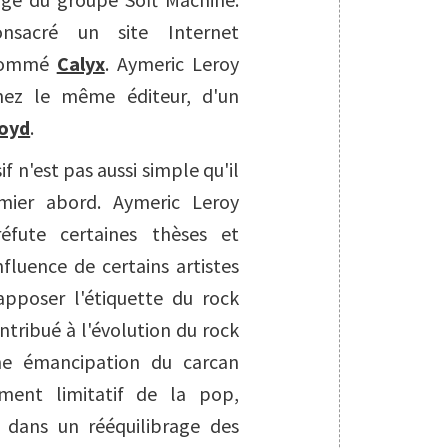
nsacré un site Internet
 nommé
Calyx
. Aymeric Leroy
 chez le même éditeur, d'un
loyd
.
f n'est pas aussi simple qu'il
emier abord. Aymeric Leroy
réfute certaines thèses et
nfluence de certains artistes
 apposer l'étiquette du rock
tribué à l'évolution du rock
 une émancipation du carcan
ement limitatif de la pop,
u dans un rééquilibrage des