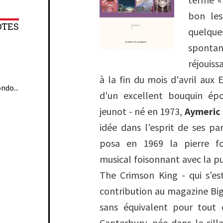
bon les 
OTES
quelq
sponta
réjouiss
à la fin du mois d'avril aux 
ndo...
d'un excellent bouquin é
jeunot - né en 1973,
Aymeric
idée dans l'esprit de ses p
posa en 1969 la pierre f
musical foisonnant avec la p
The Crimson King
- qui s'es
contribution au magazine Bi
sans équivalent pour tout 
Canterbury, née dans le sil