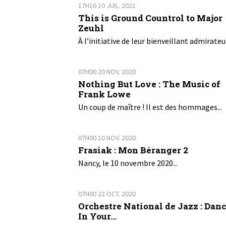
17H16
10
JUIL. 2021
This is Ground Countrol to Major
Zeuhl
À l’initiative de leur bienveillant admirateur
07H00
20
NOV. 2020
Nothing But Love : The Music of
Frank Lowe
Un coup de maître ! Il est des hommages...
07H00
10
NOV. 2020
Frasiak : Mon Béranger 2
Nancy, le 10 novembre 2020...
07H00
22
OCT. 2020
Orchestre National de Jazz : Dan
In Your...