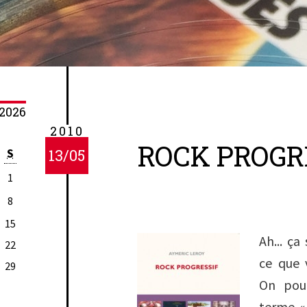
2026
2010
ROCK PROGR
S
13/05
1
8
15
Ah... ça
22
ce que 
29
On pour
terme « 