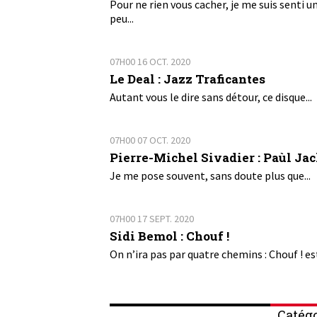
Pour ne rien vous cacher, je me suis senti u
peu...
07H00
16
OCT. 2020
Le Deal : Jazz Traficantes
Autant vous le dire sans détour, ce disque...
07H00
07
OCT. 2020
Pierre-Michel Sivadier : Paùl Ja
Je me pose souvent, sans doute plus que...
07H00
17
SEPT. 2020
Sidi Bemol : Chouf !
On n’ira pas par quatre chemins : Chouf ! est
Catégo