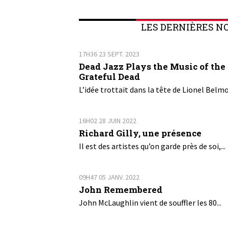
LES DERNIÈRES N
17H36
23
SEPT. 2023
Dead Jazz Plays the Music of the
Grateful Dead
L’idée trottait dans la tête de Lionel Belmo
16H02
28
JUIN 2022
Richard Gilly, une présence
Il est des artistes qu’on garde près de soi,...
09H47
05
JANV. 2022
John Remembered
John McLaughlin vient de souffler les 80...