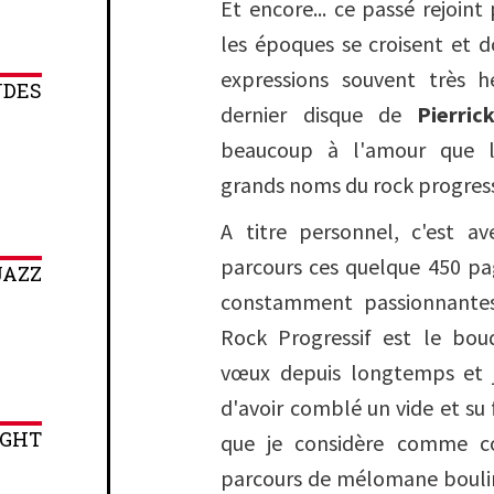
Et encore... ce passé rejoint 
les époques se croisent et 
expressions souvent très 
NDES
dernier disque de
Pierri
beaucoup à l'amour que l
grands noms du rock progress
A titre personnel, c'est a
parcours ces quelque 450 pa
JAZZ
constamment passionnantes
Rock Progressif
est le bouq
vœux depuis longtemps et j
d'avoir comblé un vide et su f
IGHT
que je considère comme c
parcours de mélomane boulimiq