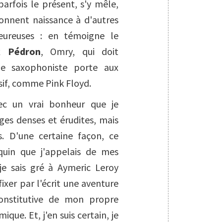
parfois le présent, s'y mêle,
donnent naissance à d'autres
heureuses : en témoigne le
ck Pédron
,
Omry
, qui doit
e saxophoniste porte aux
if, comme Pink Floyd.
vec un vrai bonheur que je
ges denses et érudites, mais
. D'une certaine façon, ce
uin que j'appelais de mes
e sais gré à Aymeric Leroy
ixer par l'écrit une aventure
onstitutive de mon propre
ue. Et, j'en suis certain, je