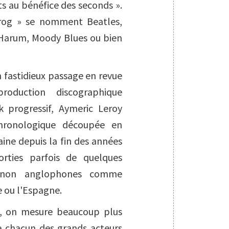
ts au bénéfice des seconds ».
prog » se nomment Beatles,
 Harum, Moody Blues ou bien
n fastidieux passage en revue
roduction discographique
k progressif, Aymeric Leroy
chronologique découpée en
ine depuis la fin des années
orties parfois de quelques
s non anglophones comme
ie ou l'Espagne.
e, on mesure beaucoup plus
de chacun des grands acteurs