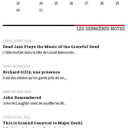
23
24
25
26
27
28
29
30
31
LES DERNIÈRES NOTES
17H36
23
SEPT. 2023
Dead Jazz Plays the Music of the Grateful Dead
L’idée trottait dans la tête de Lionel Belmondo...
16H02
28
JUIN 2022
Richard Gilly, une présence
Il est des artistes qu’on garde près de soi,...
09H47
05
JANV. 2022
John Remembered
John McLaughlin vient de souffler les 80...
17H16
10
JUIL. 2021
This is Ground Countrol to Major Zeuhl