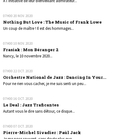
À l’initiative de leur bienveillant admirateur...
07H00
20
NOV. 2020
Nothing But Love : The Music of Frank Lowe
Un coup de maître ! Il est des hommages...
07H00
10
NOV. 2020
Frasiak : Mon Béranger 2
Nancy, le 10 novembre 2020...
07H00
22
OCT. 2020
Orchestre National de Jazz : Dancing In Your...
Pour ne rien vous cacher, je me suis senti un peu...
07H00
16
OCT. 2020
Le Deal : Jazz Traficantes
Autant vous le dire sans détour, ce disque...
07H00
07
OCT. 2020
Pierre-Michel Sivadier : Paùl Jack
Je me pose souvent, sans doute plus que...