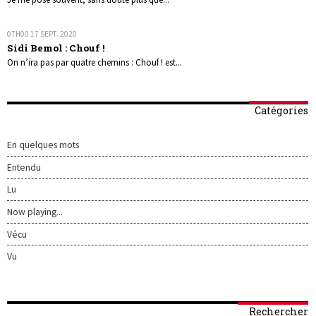
07H00
17
SEPT. 2020
Sidi Bemol : Chouf !
On n’ira pas par quatre chemins : Chouf ! est...
Catégories
En quelques mots
Entendu
Lu
Now playing...
Vécu
Vu
Rechercher