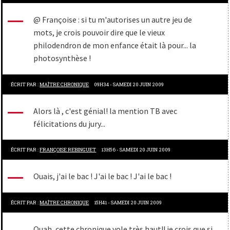
@ Françoise : si tu m'autorises un autre jeu de
mots, je crois pouvoir dire que le vieux
philodendron de mon enfance était là pour... la
photosynthèse !
ÉCRIT PAR :
MAÎTRE CHRONIQUE
09H34
-
SAMEDI 20
JUIN 2009
Alors là , c'est génial! la mention TB avec
félicitations du jury...
ÉCRIT PAR :
FRANÇOISE REBINGUET
13H56
-
SAMEDI 20
JUIN 2009
Ouais, j'ai le bac ! J'ai le bac ! J'ai le bac !
ÉCRIT PAR :
MAÎTRE CHRONIQUE
15H41
-
SAMEDI 20
JUIN 2009
Ouah, cette chronique vole très haut!! je crois que si