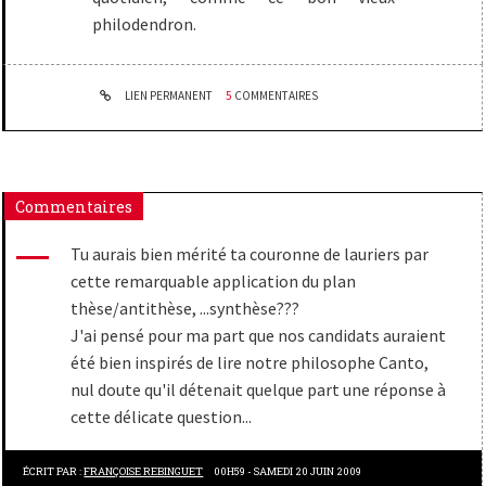
philodendron.
LIEN PERMANENT
5
COMMENTAIRES
Commentaires
Tu aurais bien mérité ta couronne de lauriers par
cette remarquable application du plan
thèse/antithèse, ...synthèse???
J'ai pensé pour ma part que nos candidats auraient
été bien inspirés de lire notre philosophe Canto,
nul doute qu'il détenait quelque part une réponse à
cette délicate question...
ÉCRIT PAR :
FRANÇOISE REBINGUET
00H59
-
SAMEDI 20
JUIN 2009