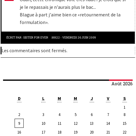
je le repassais je n'aurais plus le bac...
Blague à part j'aime bien ce «retournement de la
formulation».
ÉCRIT PAR :
SISTER FOR EVER
19H22
-
VENDREDI 26
JUIN 2009
Les commentaires sont fermés.
Août 2026
D
L
M
M
J
V
S
1
2
3
4
5
6
7
8
9
10
11
12
13
14
15
16
17
18
19
20
21
22