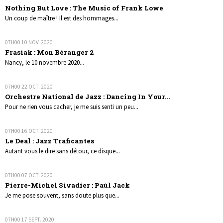
Nothing But Love : The Music of Frank Lowe
Un coup de maître ! Il est des hommages...
07H00
10
NOV. 2020
Frasiak : Mon Béranger 2
Nancy, le 10 novembre 2020...
07H00
22
OCT. 2020
Orchestre National de Jazz : Dancing In Your...
Pour ne rien vous cacher, je me suis senti un peu...
07H00
16
OCT. 2020
Le Deal : Jazz Traficantes
Autant vous le dire sans détour, ce disque...
07H00
07
OCT. 2020
Pierre-Michel Sivadier : Paùl Jack
Je me pose souvent, sans doute plus que...
07H00
17
SEPT. 2020