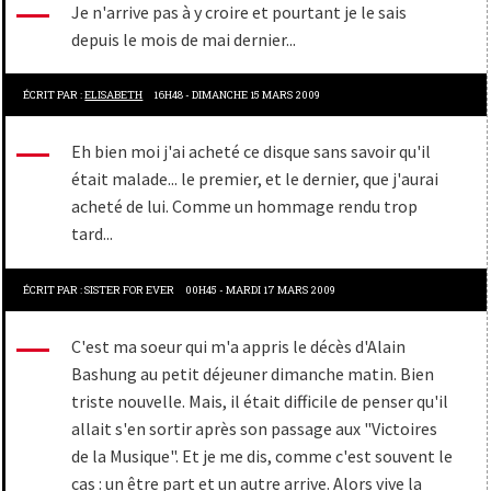
Je n'arrive pas à y croire et pourtant je le sais
depuis le mois de mai dernier...
ÉCRIT PAR :
ELISABETH
16H48
-
DIMANCHE 15
MARS 2009
Eh bien moi j'ai acheté ce disque sans savoir qu'il
était malade... le premier, et le dernier, que j'aurai
acheté de lui. Comme un hommage rendu trop
tard...
ÉCRIT PAR :
SISTER FOR EVER
00H45
-
MARDI 17
MARS 2009
C'est ma soeur qui m'a appris le décès d'Alain
Bashung au petit déjeuner dimanche matin. Bien
triste nouvelle. Mais, il était difficile de penser qu'il
allait s'en sortir après son passage aux "Victoires
de la Musique". Et je me dis, comme c'est souvent le
cas : un être part et un autre arrive. Alors vive la