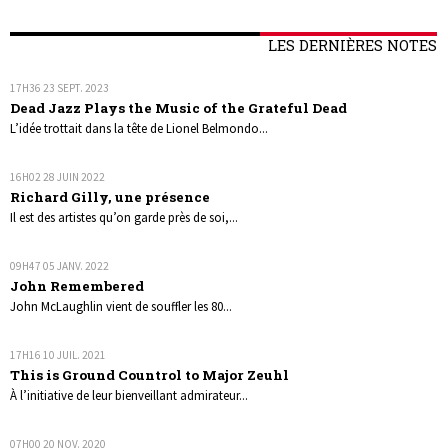
LES DERNIÈRES NOTES
17H36
23
SEPT. 2023
Dead Jazz Plays the Music of the Grateful Dead
L’idée trottait dans la tête de Lionel Belmondo...
16H02
28
JUIN 2022
Richard Gilly, une présence
Il est des artistes qu’on garde près de soi,...
09H47
05
JANV. 2022
John Remembered
John McLaughlin vient de souffler les 80...
17H16
10
JUIL. 2021
This is Ground Countrol to Major Zeuhl
À l’initiative de leur bienveillant admirateur...
07H00
20
NOV. 2020