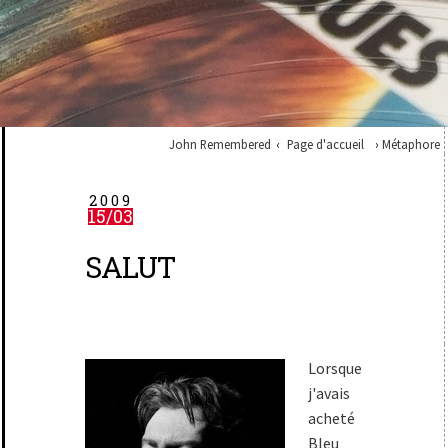
John Remembered
Page d'accueil
Métaphore
2009
15/03
SALUT
Lorsque
j'avais
acheté
Bleu