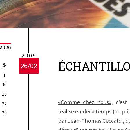
2026
2009
ÉCHANTILL
S
26/02
1
8
15
«Comme chez nous»
, c'es
22
réalisé en deux temps (au pr
29
par Jean-Thomas Ceccaldi, qu
décor d'une petite ville de 