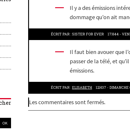
Il y a des émissions intére
dommage qu'on ait manq
ÉCRIT PAR :
SISTER FOR EVER
17H44
-
VEN
Il faut bien avouer que l
passer de la télé, et qu'i
émissions.
ÉCRIT PAR :
ELISABETH
12H37
-
DIMANCHE 
Les commentaires sont fermés.
cher