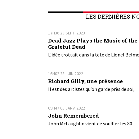
LES DERNIÈRES N
17H36
23
SEPT. 2023
Dead Jazz Plays the Music of the
Grateful Dead
L’idée trottait dans la tête de Lionel Belmo
16H02
28
JUIN 2022
Richard Gilly, une présence
Il est des artistes qu’on garde près de soi,...
09H47
05
JANV. 2022
John Remembered
John McLaughlin vient de souffler les 80...