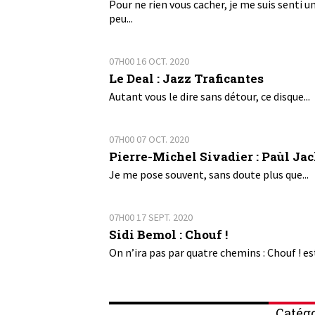
Pour ne rien vous cacher, je me suis senti u
peu...
07H00
16
OCT. 2020
Le Deal : Jazz Traficantes
Autant vous le dire sans détour, ce disque...
07H00
07
OCT. 2020
Pierre-Michel Sivadier : Paùl Ja
Je me pose souvent, sans doute plus que...
07H00
17
SEPT. 2020
Sidi Bemol : Chouf !
On n’ira pas par quatre chemins : Chouf ! est
Catégo