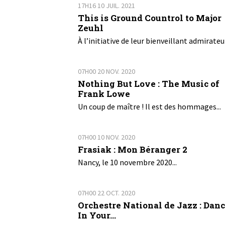
17H16
10
JUIL. 2021
This is Ground Countrol to Major
Zeuhl
À l’initiative de leur bienveillant admirateur
07H00
20
NOV. 2020
Nothing But Love : The Music of
Frank Lowe
Un coup de maître ! Il est des hommages...
07H00
10
NOV. 2020
Frasiak : Mon Béranger 2
Nancy, le 10 novembre 2020...
07H00
22
OCT. 2020
Orchestre National de Jazz : Dan
In Your...