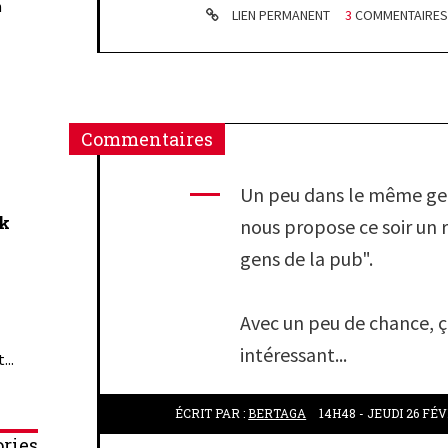
n
LIEN PERMANENT
3
COMMENTAIRE
Commentaires
Un peu dans le même gen
ck
nous propose ce soir un 
gens de la pub".
Avec un peu de chance, ç
intéressant...
...
ÉCRIT PAR :
BERTAGA
14H48
-
JEUDI 26
FÉV
ries