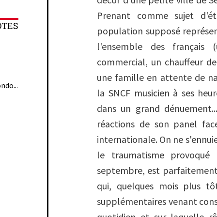
Prenant comme sujet d'ét
OTES
population supposé représen
l'ensemble des français 
commercial, un chauffeur de
une famille en attente de n
ndo...
la SNCF musicien à ses heu
dans un grand dénuement...)
réactions de son panel face
internationale. On ne s'ennui
le traumatisme provoqué p
septembre, est parfaitement 
qui, quelques mois plus tôt
supplémentaires venant con
quotidien et sur laquelle 