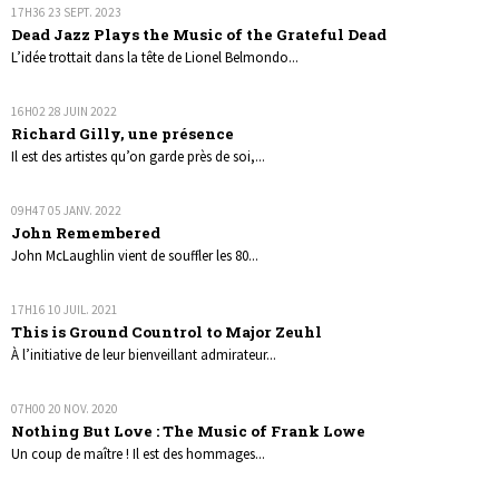
17H36
23
SEPT. 2023
Dead Jazz Plays the Music of the Grateful Dead
L’idée trottait dans la tête de Lionel Belmondo...
16H02
28
JUIN 2022
Richard Gilly, une présence
Il est des artistes qu’on garde près de soi,...
09H47
05
JANV. 2022
John Remembered
John McLaughlin vient de souffler les 80...
17H16
10
JUIL. 2021
This is Ground Countrol to Major Zeuhl
À l’initiative de leur bienveillant admirateur...
07H00
20
NOV. 2020
Nothing But Love : The Music of Frank Lowe
Un coup de maître ! Il est des hommages...