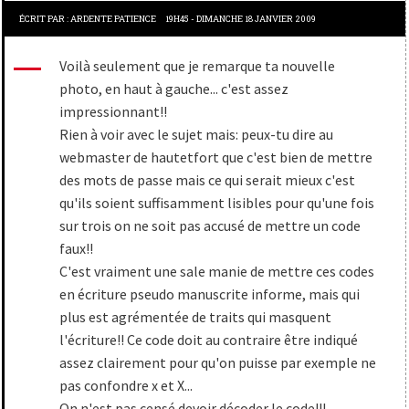
ÉCRIT PAR :
ARDENTE PATIENCE
19H45
-
DIMANCHE 18
JANVIER 2009
Voilà seulement que je remarque ta nouvelle
photo, en haut à gauche... c'est assez
impressionnant!!
Rien à voir avec le sujet mais: peux-tu dire au
webmaster de hautetfort que c'est bien de mettre
des mots de passe mais ce qui serait mieux c'est
qu'ils soient suffisamment lisibles pour qu'une fois
sur trois on ne soit pas accusé de mettre un code
faux!!
C'est vraiment une sale manie de mettre ces codes
en écriture pseudo manuscrite informe, mais qui
plus est agrémentée de traits qui masquent
l'écriture!! Ce code doit au contraire être indiqué
assez clairement pour qu'on puisse par exemple ne
pas confondre x et X...
On n'est pas censé devoir décoder le code!!!