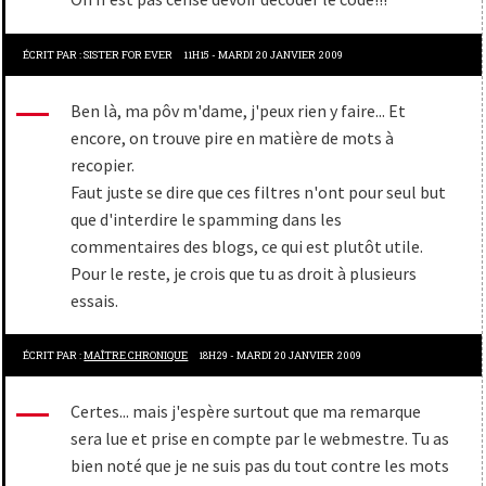
ÉCRIT PAR :
SISTER FOR EVER
11H15
-
MARDI 20
JANVIER 2009
Ben là, ma pôv m'dame, j'peux rien y faire... Et
encore, on trouve pire en matière de mots à
recopier.
Faut juste se dire que ces filtres n'ont pour seul but
que d'interdire le spamming dans les
commentaires des blogs, ce qui est plutôt utile.
Pour le reste, je crois que tu as droit à plusieurs
essais.
ÉCRIT PAR :
MAÎTRE CHRONIQUE
18H29
-
MARDI 20
JANVIER 2009
Certes... mais j'espère surtout que ma remarque
sera lue et prise en compte par le webmestre. Tu as
bien noté que je ne suis pas du tout contre les mots