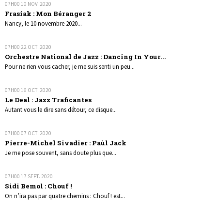
07H00
10
NOV. 2020
Frasiak : Mon Béranger 2
Nancy, le 10 novembre 2020...
07H00
22
OCT. 2020
Orchestre National de Jazz : Dancing In Your...
Pour ne rien vous cacher, je me suis senti un peu...
07H00
16
OCT. 2020
Le Deal : Jazz Traficantes
Autant vous le dire sans détour, ce disque...
07H00
07
OCT. 2020
Pierre-Michel Sivadier : Paùl Jack
Je me pose souvent, sans doute plus que...
07H00
17
SEPT. 2020
Sidi Bemol : Chouf !
On n’ira pas par quatre chemins : Chouf ! est...