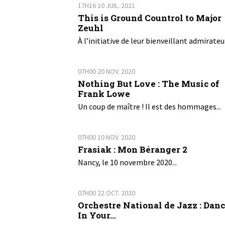
17H16
10
JUIL. 2021
This is Ground Countrol to Major
Zeuhl
À l’initiative de leur bienveillant admirateur
07H00
20
NOV. 2020
Nothing But Love : The Music of
Frank Lowe
Un coup de maître ! Il est des hommages...
07H00
10
NOV. 2020
Frasiak : Mon Béranger 2
Nancy, le 10 novembre 2020...
07H00
22
OCT. 2020
Orchestre National de Jazz : Dan
In Your...