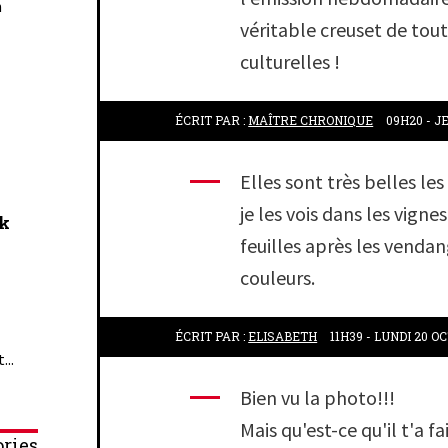
n
véritable creuset de tout
culturelles !
ÉCRIT PAR :
MAÎTRE CHRONIQUE
09H20
-
JE
Elles sont très belles le
je les vois dans les vigne
ck
feuilles après les venda
couleurs.
ÉCRIT PAR :
ELISABETH
11H39
-
LUNDI 20
OC
...
Bien vu la photo!!!
Mais qu'est-ce qu'il t'a f
ries