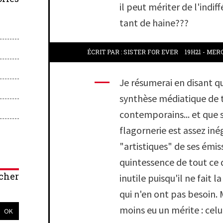
il peut mériter de l'indi
tant de haine???
ÉCRIT PAR :
SISTER FOR EVER
19H21
-
MERC
Je résumerai en disant qu
synthèse médiatique de 
contemporains... et que 
flagornerie est assez iné
"artistiques" de ses émissi
quintessence de tout ce
cher
inutile puisqu'il ne fait
qui n'en ont pas besoin. M
moins eu un mérite : celui