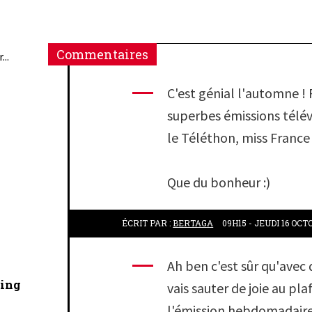
Commentaires
...
C'est génial l'automne !
superbes émissions télévi
le Téléthon, miss France 
Que du bonheur :)
ÉCRIT PAR :
BERTAGA
09H15
-
JEUDI 16
OCTO
Ah ben c'est sûr qu'avec 
cing
vais sauter de joie au pla
l'émission hebdomadaire