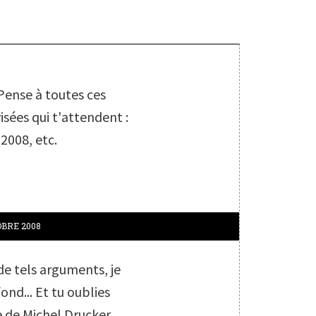
 Pense à toutes ces
sées qui t'attendent :
2008, etc.
BRE 2008
de tels arguments, je
fond... Et tu oublies
 de Michel Drucker,