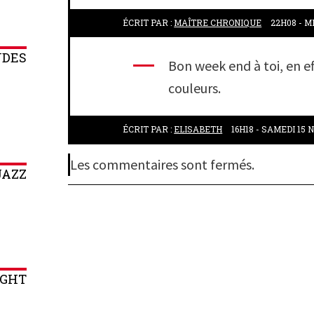
ÉCRIT PAR :
MAÎTRE CHRONIQUE
22H08
-
M
NDES
Bon week end à toi, en e
couleurs.
ÉCRIT PAR :
ELISABETH
16H18
-
SAMEDI 15
N
Les commentaires sont fermés.
JAZZ
IGHT