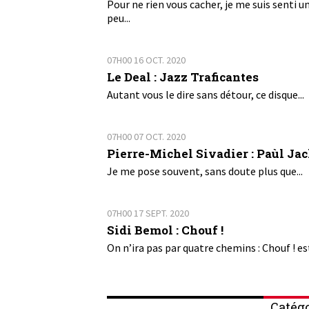
Pour ne rien vous cacher, je me suis senti u
peu...
07H00
16
OCT. 2020
Le Deal : Jazz Traficantes
Autant vous le dire sans détour, ce disque...
07H00
07
OCT. 2020
Pierre-Michel Sivadier : Paùl Ja
Je me pose souvent, sans doute plus que...
07H00
17
SEPT. 2020
Sidi Bemol : Chouf !
On n’ira pas par quatre chemins : Chouf ! est
Catégo