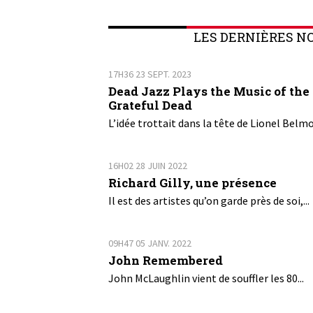
LES DERNIÈRES N
17H36
23
SEPT. 2023
Dead Jazz Plays the Music of the
Grateful Dead
L’idée trottait dans la tête de Lionel Belmo
16H02
28
JUIN 2022
Richard Gilly, une présence
Il est des artistes qu’on garde près de soi,...
09H47
05
JANV. 2022
John Remembered
John McLaughlin vient de souffler les 80...