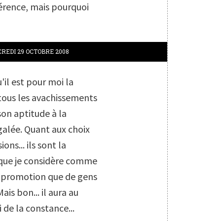
fférence, mais pourquoi
REDI 29
OCTOBRE 2008
'il est pour moi la
tous les avachissements
son aptitude à la
galée. Quant aux choix
ons... ils sont la
 que je considère comme
 la promotion que de gens
ais bon... il aura au
 de la constance...