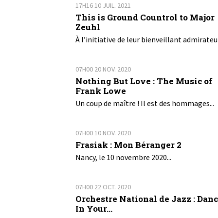
17H16
10
JUIL. 2021
This is Ground Countrol to Major
Zeuhl
À l’initiative de leur bienveillant admirateur
07H00
20
NOV. 2020
Nothing But Love : The Music of
Frank Lowe
Un coup de maître ! Il est des hommages...
07H00
10
NOV. 2020
Frasiak : Mon Béranger 2
Nancy, le 10 novembre 2020...
07H00
22
OCT. 2020
Orchestre National de Jazz : Dan
In Your...