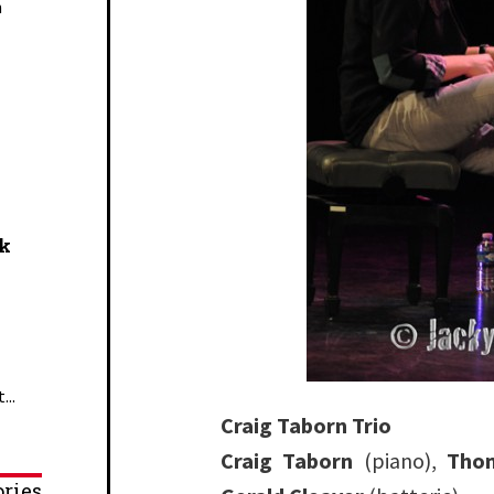
n
ck
...
Craig Taborn Trio
Craig Taborn
(piano),
Tho
ries