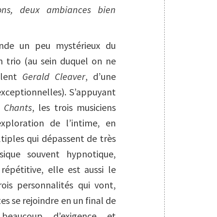
ions, deux ambiances bien
de un peu mystérieux du
 trio (au sein duquel on ne
llent
Gerald Cleaver
, d’une
exceptionnelles). S’appuyant
m
Chants
, les trois musiciens
xploration de l’intime, en
ltiples qui dépassent de très
sique souvent hypnotique,
répétitive, elle est aussi le
ois personnalités qui vont,
tes se rejoindre en un final de
beaucoup d’exigence et