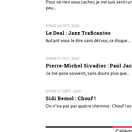
Pour ne rien vous cacher, je me suis senti u
peu...
07H00
16
OCT. 2020
Le Deal : Jazz Traficantes
Autant vous le dire sans détour, ce disque...
07H00
07
OCT. 2020
Pierre-Michel Sivadier : Paùl Ja
Je me pose souvent, sans doute plus que...
07H00
17
SEPT. 2020
Sidi Bemol : Chouf !
On n’ira pas par quatre chemins : Chouf ! est
Catégo