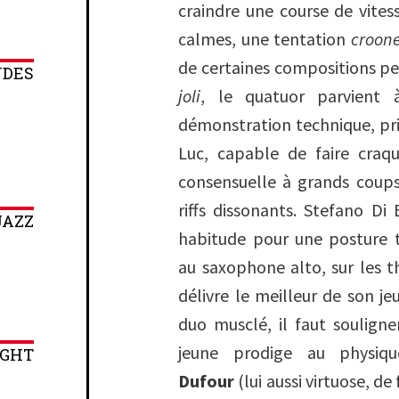
craindre une course de vitess
calmes, une tentation
croon
de certaines compositions p
NDES
joli
, le quatuor parvient 
démonstration technique, pr
Luc, capable de faire craq
consensuelle à grands coups
riffs dissonants. Stefano D
JAZZ
habitude pour une posture t
au saxophone alto, sur les th
délivre le meilleur de son je
duo musclé, il faut soulign
jeune prodige au physi
IGHT
Dufour
(lui aussi virtuose, d