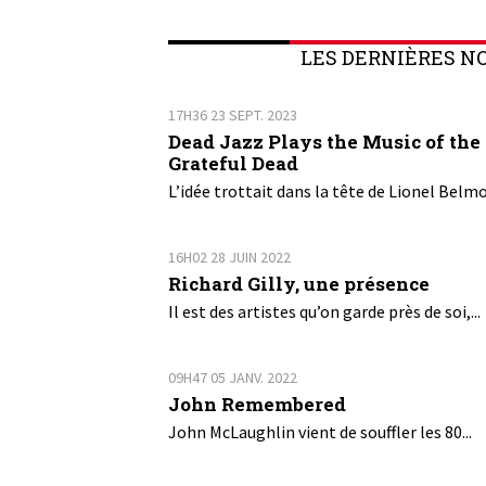
LES DERNIÈRES N
17H36
23
SEPT. 2023
Dead Jazz Plays the Music of the
Grateful Dead
L’idée trottait dans la tête de Lionel Belmo
16H02
28
JUIN 2022
Richard Gilly, une présence
Il est des artistes qu’on garde près de soi,...
09H47
05
JANV. 2022
John Remembered
John McLaughlin vient de souffler les 80...