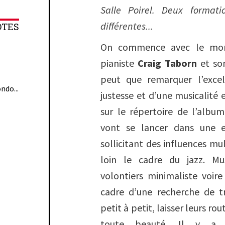
Salle Poirel. Deux format
différentes...
OTES
On commence avec le mon
pianiste
Craig Taborn
et son
peut que remarquer l’exce
ndo...
justesse et d’une musicalité 
sur le répertoire de l’albu
vont se lancer dans une e
sollicitant des influences mu
loin le cadre du jazz. Mu
volontiers minimaliste voire 
cadre d’une recherche de tr
petit à petit, laisser leurs rou
toute beauté. Il y a 