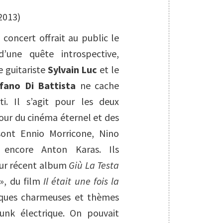
2013)
concert offrait au public le
d’une quête introspective,
e guitariste
Sylvain Luc
et le
fano Di Battista
ne cache
ti. Il s’agit pour les deux
our du cinéma éternel et des
sont Ennio Morricone, Nino
 encore Anton Karas. Ils
eur récent album
Giù La Testa
 », du film
Il était une fois la
tiques charmeuses et thèmes
unk électrique. On pouvait