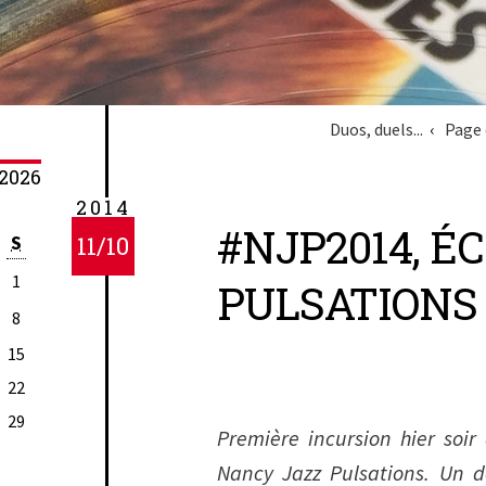
Duos, duels...
Page 
2026
2014
#NJP2014, É
S
11/10
1
PULSATIONS /
8
15
22
29
Première incursion hier soir
Nancy Jazz Pulsations. Un d