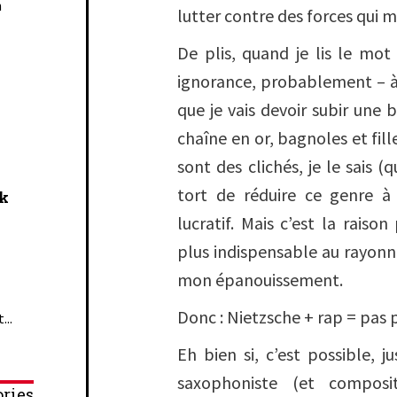
n
lutter contre des forces qui 
De plis, quand je lis le mot 
ignorance, probablement – à
que je vais devoir subir un
chaîne en or, bagnoles et fil
sont des clichés, je le sais (qu
tort de réduire ce genre à
ck
lucratif. Mais c’est la raison
plus indispensable au rayonne
mon épanouissement.
Donc : Nietzsche + rap = pas p
...
Eh bien si, c’est possible, j
saxophoniste (et compos
ries