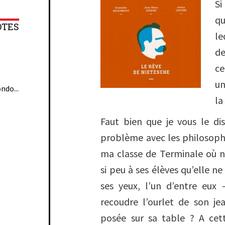
Si
qu
OTES
l
de
ce
un
ndo...
la
Faut bien que je vous le dise
problème avec les philosophes
ma classe de Terminale où no
si peu à ses élèves qu’elle n
ses yeux, l’un d’entre eux
recoudre l’ourlet de son j
posée sur sa table ? A cet