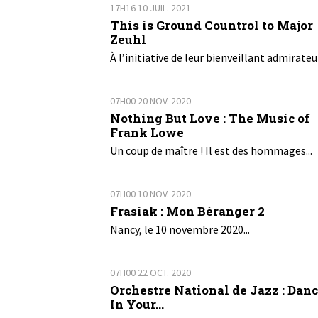
17H16
10
JUIL. 2021
This is Ground Countrol to Major
Zeuhl
À l’initiative de leur bienveillant admirateur
07H00
20
NOV. 2020
Nothing But Love : The Music of
Frank Lowe
Un coup de maître ! Il est des hommages...
07H00
10
NOV. 2020
Frasiak : Mon Béranger 2
Nancy, le 10 novembre 2020...
07H00
22
OCT. 2020
Orchestre National de Jazz : Dan
In Your...