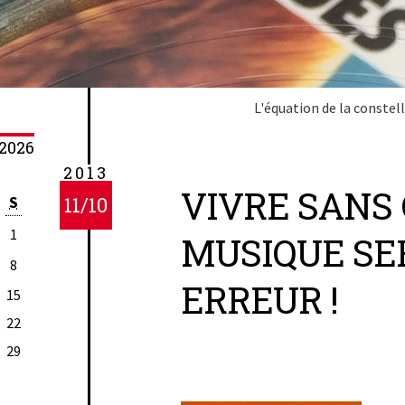
L'équation de la constel
2026
2013
VIVRE SANS
S
11/10
1
MUSIQUE SE
8
ERREUR !
15
22
29