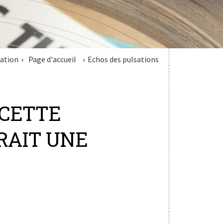
lation
Page d'accueil
Echos des pulsations
 CETTE
RAIT UNE