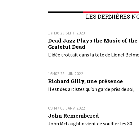
LES DERNIÈRES N
17H36
23
SEPT. 2023
Dead Jazz Plays the Music of the
Grateful Dead
L’idée trottait dans la tête de Lionel Belmo
16H02
28
JUIN 2022
Richard Gilly, une présence
Il est des artistes qu’on garde près de soi,...
09H47
05
JANV. 2022
John Remembered
John McLaughlin vient de souffler les 80...