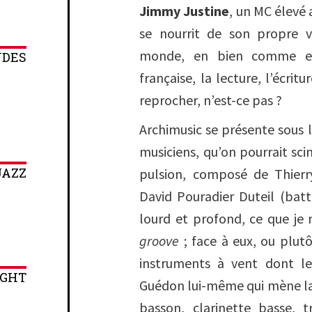
Jimmy Justine
, un MC élevé
se nourrit de son propre v
monde, en bien comme en
NDES
française, la lecture, l’écritu
reprocher, n’est-ce pas ?
Archimusic se présente sous
musiciens, qu’on pourrait sci
JAZZ
pulsion, composé de Thierr
David Pouradier Duteil (bat
lourd et profond, ce que je n
groove
; face à eux, ou plutô
instruments à vent dont 
IGHT
Guédon lui-même qui mène la 
basson, clarinette basse, 