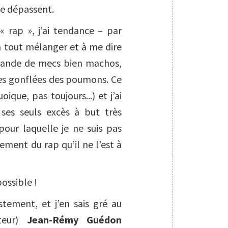
me dépassent.
« rap », j’ai tendance – par
 tout mélanger et à me dire
e bande de mecs bien machos,
les gonflées des poumons. Ce
oique, pas toujours...) et j’ai
 ses seuls excès à but très
 pour laquelle je ne suis pas
ment du rap qu’il ne l’est à
ossible !
ustement, et j’en sais gré au
iteur)
Jean-Rémy Guédon