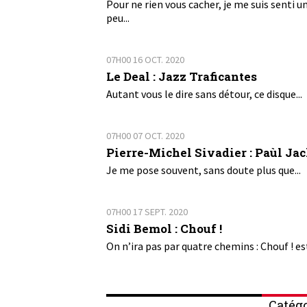
Pour ne rien vous cacher, je me suis senti u
peu...
07H00
16
OCT. 2020
Le Deal : Jazz Traficantes
Autant vous le dire sans détour, ce disque...
07H00
07
OCT. 2020
Pierre-Michel Sivadier : Paùl Ja
Je me pose souvent, sans doute plus que...
07H00
17
SEPT. 2020
Sidi Bemol : Chouf !
On n’ira pas par quatre chemins : Chouf ! est
Catégo