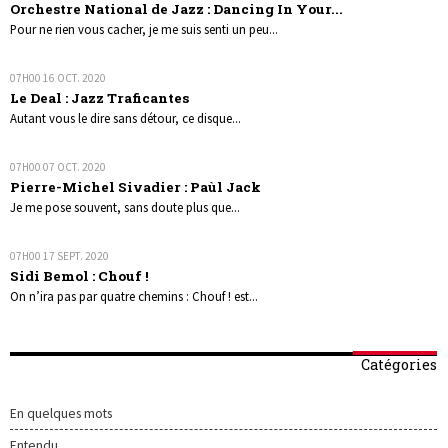
Orchestre National de Jazz : Dancing In Your...
Pour ne rien vous cacher, je me suis senti un peu...
07H00
16
OCT. 2020
Le Deal : Jazz Traficantes
Autant vous le dire sans détour, ce disque...
07H00
07
OCT. 2020
Pierre-Michel Sivadier : Paùl Jack
Je me pose souvent, sans doute plus que...
07H00
17
SEPT. 2020
Sidi Bemol : Chouf !
On n’ira pas par quatre chemins : Chouf ! est...
Catégories
En quelques mots
Entendu