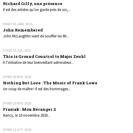
Richard Gilly, une présence
Il est des artistes qu’on garde près de soi,...
09H47
05
JANV. 2022
John Remembered
John McLaughlin vient de souffler les 80...
17H16
10
JUIL. 2021
This is Ground Countrol to Major Zeuhl
À l’initiative de leur bienveillant admirateur...
07H00
20
NOV. 2020
Nothing But Love : The Music of Frank Lowe
Un coup de maître ! Il est des hommages...
07H00
10
NOV. 2020
Frasiak : Mon Béranger 2
Nancy, le 10 novembre 2020...
07H00
22
OCT. 2020