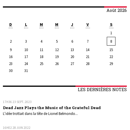
Août 2026
D
L
M
M
J
V
S
1
2
3
4
5
6
7
8
9
10
11
12
13
14
15
16
17
18
19
20
21
22
23
24
25
26
27
28
29
30
31
LES DERNIÈRES NOTES
17H36
23
SEPT. 2023
Dead Jazz Plays the Music of the Grateful Dead
L’idée trottait dans la tête de Lionel Belmondo...
16H02
28
JUIN 2022