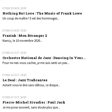
07H00
20
NOV. 2020
Nothing But Love : The Music of Frank Lowe
Un coup de maître ! Il est des hommages...
07H00
10
NOV. 2020
Frasiak : Mon Béranger 2
Nancy, le 10 novembre 2020...
07H00
22
OCT. 2020
Orchestre National de Jazz : Dancing In Your...
Pour ne rien vous cacher, je me suis senti un peu...
07H00
16
OCT. 2020
Le Deal : Jazz Traficantes
Autant vous le dire sans détour, ce disque...
07H00
07
OCT. 2020
Pierre-Michel Sivadier : Paùl Jack
Je me pose souvent, sans doute plus que...