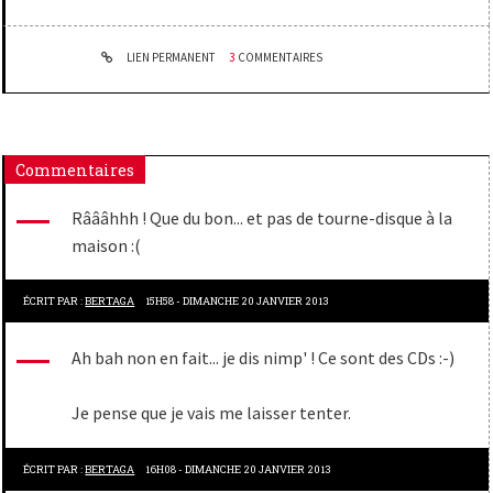
LIEN PERMANENT
3
COMMENTAIRES
Commentaires
Râââhhh ! Que du bon... et pas de tourne-disque à la
maison :(
ÉCRIT PAR :
BERTAGA
15H58
-
DIMANCHE 20
JANVIER 2013
Ah bah non en fait... je dis nimp' ! Ce sont des CDs :-)
Je pense que je vais me laisser tenter.
ÉCRIT PAR :
BERTAGA
16H08
-
DIMANCHE 20
JANVIER 2013