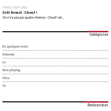
07H00
17
SEPT. 2020
Sidi Bemol : Chouf !
On n’ira pas par quatre chemins : Chouf ! est...
Catégories
En quelques mots
Entendu
Lu
Now playing...
Vécu
Vu
Rechercher