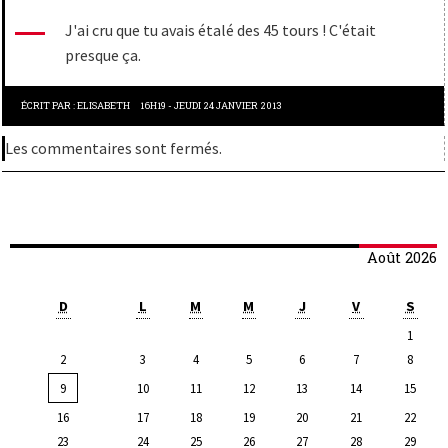
J'ai cru que tu avais étalé des 45 tours ! C'était
presque ça.
ÉCRIT PAR :
ELISABETH
16H19
-
JEUDI 24
JANVIER 2013
Les commentaires sont fermés.
Août 2026
D
L
M
M
J
V
S
1
2
3
4
5
6
7
8
9
10
11
12
13
14
15
16
17
18
19
20
21
22
23
24
25
26
27
28
29