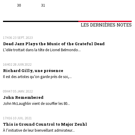
30
31
LES DERNIÈRES NOTES
17H36
23
SEPT. 2023
Dead Jazz Plays the Music of the Grateful Dead
L’idée trottait dans la tête de Lionel Belmondo...
16H02
28
JUIN 2022
Richard Gilly, une présence
Il est des artistes qu’on garde près de soi,...
09H47
05
JANV. 2022
John Remembered
John McLaughlin vient de souffler les 80...
17H16
10
JUIL. 2021
This is Ground Countrol to Major Zeuhl
À l’initiative de leur bienveillant admirateur...