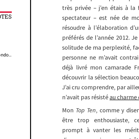
très privée – j’en étais à la 
OTES
spectateur – est née de m
résoudre à l’élaboration d’
préférés de l’année 2012. Je 
solitude de ma perplexité, fa
ndo...
personne ne m’avait contrai
déjà livré mon camarade Fr
découvrir la sélection beauc
J’ai cru comprendre, par aill
n’avait pas résisté
au charme d
Mon
Top Ten
, comme y disen
être trop enthousiaste, c
prompt à vanter les méri