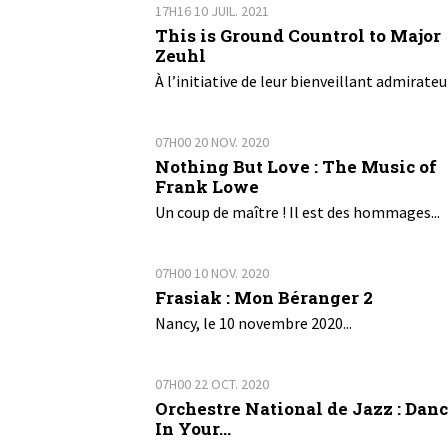
17H16
10
JUIL. 2021
This is Ground Countrol to Major
Zeuhl
À l’initiative de leur bienveillant admirateur
07H00
20
NOV. 2020
Nothing But Love : The Music of
Frank Lowe
Un coup de maître ! Il est des hommages...
07H00
10
NOV. 2020
Frasiak : Mon Béranger 2
Nancy, le 10 novembre 2020...
07H00
22
OCT. 2020
Orchestre National de Jazz : Dan
In Your...