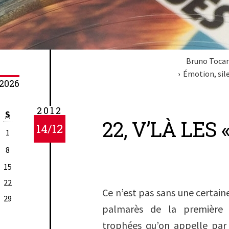
Bruno Tocan
Émotion, sil
2026
2012
S
22, V’LÀ LES 
14/12
1
8
15
22
Ce n’est pas sans une certaine
29
palmarès de la première
trophées qu’on appelle par 