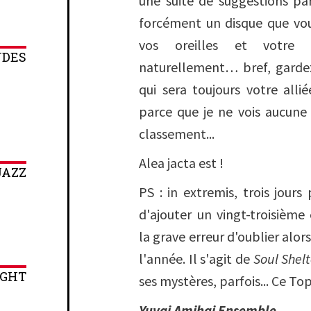
une suite de suggestions par
forcément un disque que vou
vos oreilles et votre 
NDES
naturellement… bref, gardez
qui sera toujours votre allié
parce que je ne vois aucune
classement...
Alea jacta est !
JAZZ
PS : in extremis, trois jours
d'ajouter un vingt-troisièm
la grave erreur d'oublier alor
l'année. Il s'agit de
Soul Shelt
IGHT
ses mystères, parfois... Ce Top
Yuvai Amihai Ensemble