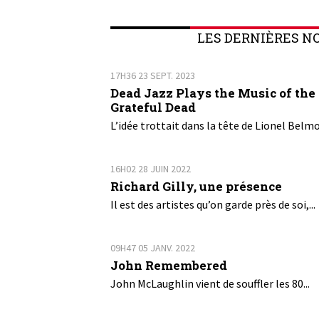
LES DERNIÈRES N
17H36
23
SEPT. 2023
Dead Jazz Plays the Music of the
Grateful Dead
L’idée trottait dans la tête de Lionel Belmo
16H02
28
JUIN 2022
Richard Gilly, une présence
Il est des artistes qu’on garde près de soi,...
09H47
05
JANV. 2022
John Remembered
John McLaughlin vient de souffler les 80...