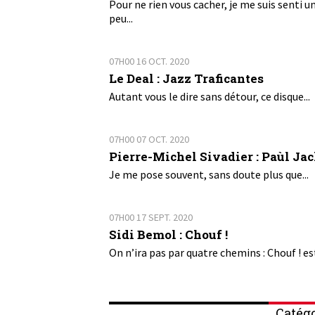
Pour ne rien vous cacher, je me suis senti u
peu...
07H00
16
OCT. 2020
Le Deal : Jazz Traficantes
Autant vous le dire sans détour, ce disque...
07H00
07
OCT. 2020
Pierre-Michel Sivadier : Paùl Ja
Je me pose souvent, sans doute plus que...
07H00
17
SEPT. 2020
Sidi Bemol : Chouf !
On n’ira pas par quatre chemins : Chouf ! est
Catégo