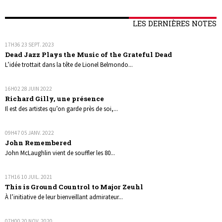
LES DERNIÈRES NOTES
17H36
23
SEPT. 2023
Dead Jazz Plays the Music of the Grateful Dead
L’idée trottait dans la tête de Lionel Belmondo...
16H02
28
JUIN 2022
Richard Gilly, une présence
Il est des artistes qu’on garde près de soi,...
09H47
05
JANV. 2022
John Remembered
John McLaughlin vient de souffler les 80...
17H16
10
JUIL. 2021
This is Ground Countrol to Major Zeuhl
À l’initiative de leur bienveillant admirateur...
07H00
20
NOV. 2020