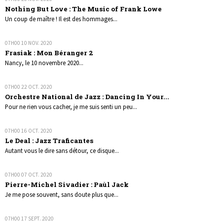
Nothing But Love : The Music of Frank Lowe
Un coup de maître ! Il est des hommages...
07H00
10
NOV. 2020
Frasiak : Mon Béranger 2
Nancy, le 10 novembre 2020...
07H00
22
OCT. 2020
Orchestre National de Jazz : Dancing In Your...
Pour ne rien vous cacher, je me suis senti un peu...
07H00
16
OCT. 2020
Le Deal : Jazz Traficantes
Autant vous le dire sans détour, ce disque...
07H00
07
OCT. 2020
Pierre-Michel Sivadier : Paùl Jack
Je me pose souvent, sans doute plus que...
07H00
17
SEPT. 2020