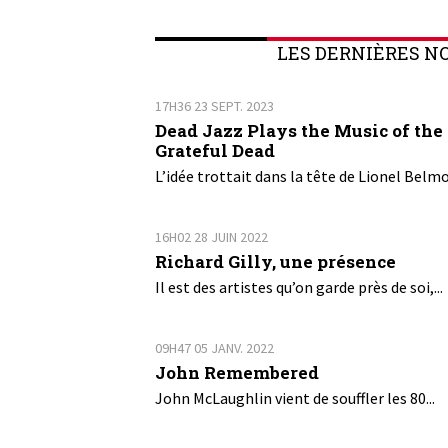
LES DERNIÈRES N
17H36
23
SEPT. 2023
Dead Jazz Plays the Music of the
Grateful Dead
L’idée trottait dans la tête de Lionel Belmo
16H02
28
JUIN 2022
Richard Gilly, une présence
Il est des artistes qu’on garde près de soi,...
09H47
05
JANV. 2022
John Remembered
John McLaughlin vient de souffler les 80...