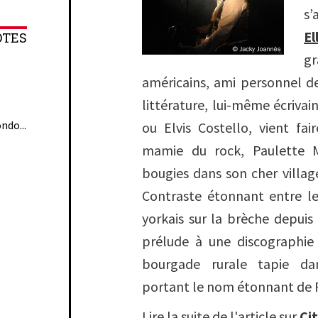
s
El
OTES
américains, ami personnel d
littérature, lui-même écriva
ndo...
ou Elvis Costello, vient fa
mamie du rock, Paulette M
bougies dans son cher villag
Contraste étonnant entre le
yorkais sur la brèche depuis
prélude à une discographie
bourgade rurale tapie da
portant le nom étonnant de 
Lire la suite de l'article sur
Ci