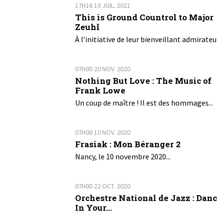
17H16
10
JUIL. 2021
This is Ground Countrol to Major
Zeuhl
À l’initiative de leur bienveillant admirateur
07H00
20
NOV. 2020
Nothing But Love : The Music of
Frank Lowe
Un coup de maître ! Il est des hommages...
07H00
10
NOV. 2020
Frasiak : Mon Béranger 2
Nancy, le 10 novembre 2020...
07H00
22
OCT. 2020
Orchestre National de Jazz : Dan
In Your...