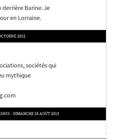
 derrière Barine. Je
tour en Lorraine.
OCTOBRE 2012
ociations, sociétés qui
eu mythique
og.com
23H33
-
DIMANCHE 18
AOÛT 2013