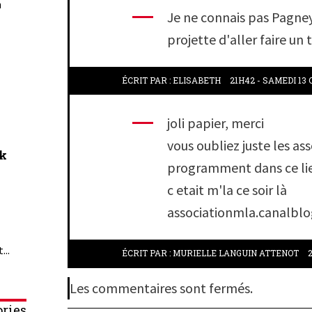
n
Je ne connais pas Pagney
projette d'aller faire un 
ÉCRIT PAR :
ELISABETH
21H42
-
SAMEDI 13
joli papier, merci
vous oubliez juste les ass
ck
programment dans ce li
c etait m'la ce soir là
associationmla.canalbl
...
ÉCRIT PAR :
MURIELLE LANGUIN ATTENOT
Les commentaires sont fermés.
ries