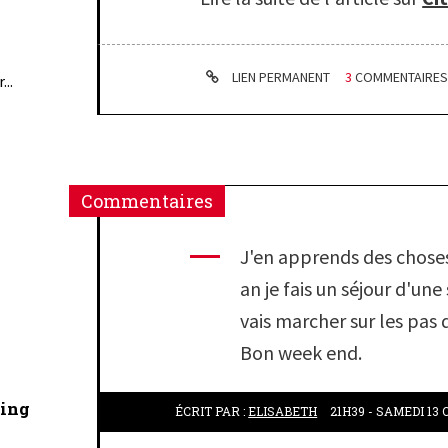
LIEN PERMANENT
3
COMMENTAIRE
...
Commentaires
J'en apprends des choses
an je fais un séjour d'un
vais marcher sur les pas
Bon week end.
cing
ÉCRIT PAR :
ELISABETH
21H39
-
SAMEDI 13