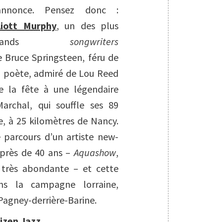
’annonce. Pensez donc :
liott Murphy
, un des plus
grands
songwriters
e Bruce Springsteen, féru de
in poète, admiré de Lou Reed
ire la fête à une légendaire
archal, qui souffle ses 89
e, à 25 kilomètres de Nancy.
 parcours d’un artiste new-
 près de 40 ans –
Aquashow
,
 très abondante – et cette
ns la campagne lorraine,
Pagney-derrière-Barine.
tizen Jazz.
..