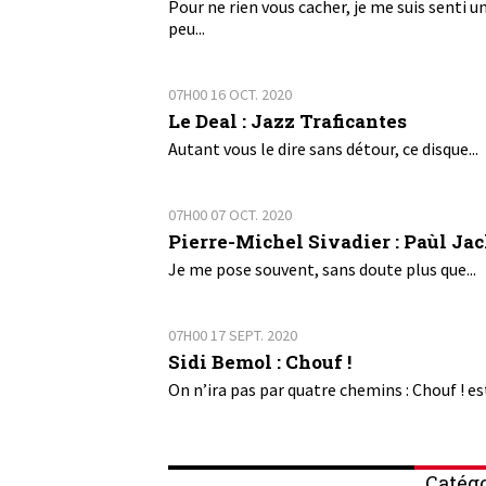
Pour ne rien vous cacher, je me suis senti u
peu...
07H00
16
OCT. 2020
Le Deal : Jazz Traficantes
Autant vous le dire sans détour, ce disque...
07H00
07
OCT. 2020
Pierre-Michel Sivadier : Paùl Ja
Je me pose souvent, sans doute plus que...
07H00
17
SEPT. 2020
Sidi Bemol : Chouf !
On n’ira pas par quatre chemins : Chouf ! est
Catégo