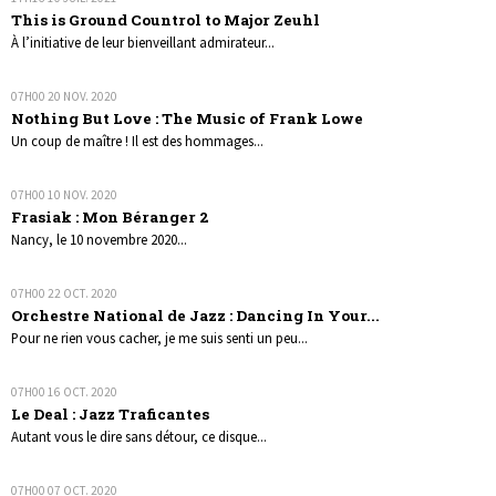
This is Ground Countrol to Major Zeuhl
À l’initiative de leur bienveillant admirateur...
07H00
20
NOV. 2020
Nothing But Love : The Music of Frank Lowe
Un coup de maître ! Il est des hommages...
07H00
10
NOV. 2020
Frasiak : Mon Béranger 2
Nancy, le 10 novembre 2020...
07H00
22
OCT. 2020
Orchestre National de Jazz : Dancing In Your...
Pour ne rien vous cacher, je me suis senti un peu...
07H00
16
OCT. 2020
Le Deal : Jazz Traficantes
Autant vous le dire sans détour, ce disque...
07H00
07
OCT. 2020