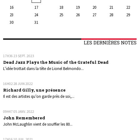
16
17
18
19
20
21
22
23
24
25
26
27
28
29
30
31
LES DERNIÈRES NOTES
17H36
23
SEPT. 2023
Dead Jazz Plays the Music of the Grateful Dead
L’idée trottait dans la tête de Lionel Belmondo...
16H02
28
JUIN 2022
Richard Gilly, une présence
Il est des artistes qu’on garde près de soi,...
09H47
05
JANV. 2022
John Remembered
John McLaughlin vient de souffler les 80...
17H16
10
JUIL. 2021