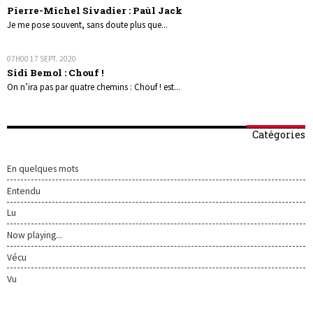
Pierre-Michel Sivadier : Paùl Jack
Je me pose souvent, sans doute plus que...
07H00
17
SEPT. 2020
Sidi Bemol : Chouf !
On n’ira pas par quatre chemins : Chouf ! est...
Catégories
En quelques mots
Entendu
Lu
Now playing...
Vécu
Vu