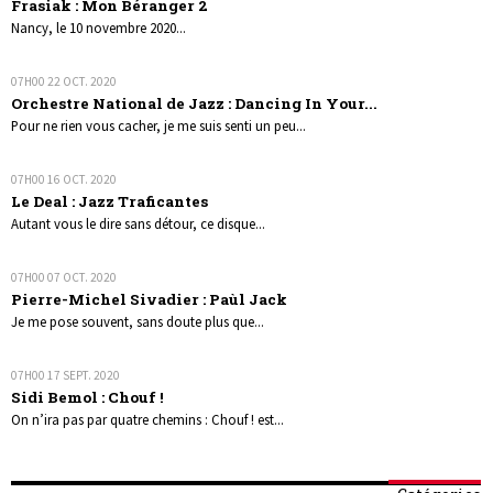
Frasiak : Mon Béranger 2
Nancy, le 10 novembre 2020...
07H00
22
OCT. 2020
Orchestre National de Jazz : Dancing In Your...
Pour ne rien vous cacher, je me suis senti un peu...
07H00
16
OCT. 2020
Le Deal : Jazz Traficantes
Autant vous le dire sans détour, ce disque...
07H00
07
OCT. 2020
Pierre-Michel Sivadier : Paùl Jack
Je me pose souvent, sans doute plus que...
07H00
17
SEPT. 2020
Sidi Bemol : Chouf !
On n’ira pas par quatre chemins : Chouf ! est...