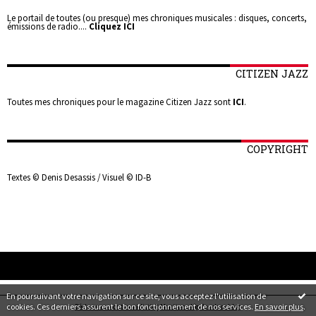
Le portail de toutes (ou presque) mes chroniques musicales : disques, concerts,
émissions de radio....
Cliquez ICI
CITIZEN JAZZ
Toutes mes chroniques pour le magazine Citizen Jazz sont
ICI
.
COPYRIGHT
Textes © Denis Desassis / Visuel © ID-B
En poursuivant votre navigation sur ce site, vous acceptez l'utilisation de
cookies. Ces derniers assurent le bon fonctionnement de nos services.
En savoir plus
.
Déclarer un contenu illicite
|
Mentions légales de ce blog