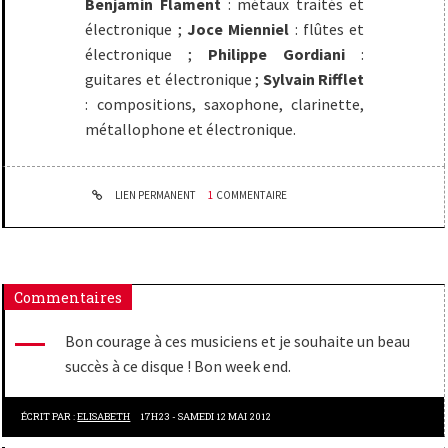
Benjamin Flament
: métaux traités et
électronique ;
Joce Mienniel
: flûtes et
électronique ;
Philippe Gordiani
:
guitares et électronique ;
Sylvain Rifflet
: compositions, saxophone, clarinette,
métallophone et électronique.
LIEN PERMANENT
1
COMMENTAIRE
Commentaires
Bon courage à ces musiciens et je souhaite un beau
succès à ce disque ! Bon week end.
ÉCRIT PAR :
ELISABETH
17H23
-
SAMEDI 12
MAI 2012