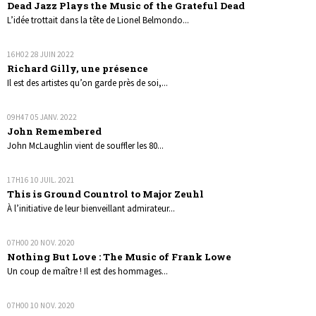
Dead Jazz Plays the Music of the Grateful Dead
L’idée trottait dans la tête de Lionel Belmondo...
16H02
28
JUIN 2022
Richard Gilly, une présence
Il est des artistes qu’on garde près de soi,...
09H47
05
JANV. 2022
John Remembered
John McLaughlin vient de souffler les 80...
17H16
10
JUIL. 2021
This is Ground Countrol to Major Zeuhl
À l’initiative de leur bienveillant admirateur...
07H00
20
NOV. 2020
Nothing But Love : The Music of Frank Lowe
Un coup de maître ! Il est des hommages...
07H00
10
NOV. 2020