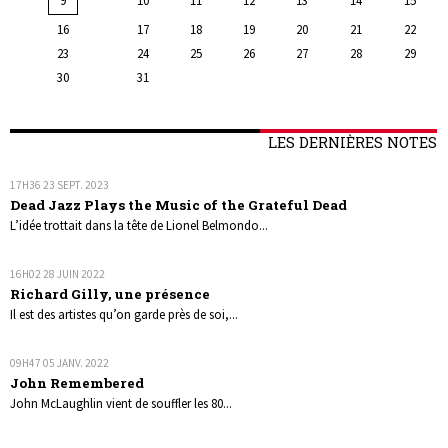
16
17
18
19
20
21
22
23
24
25
26
27
28
29
30
31
LES DERNIÈRES NOTES
17H36
23
SEPT. 2023
Dead Jazz Plays the Music of the Grateful Dead
L’idée trottait dans la tête de Lionel Belmondo...
16H02
28
JUIN 2022
Richard Gilly, une présence
Il est des artistes qu’on garde près de soi,...
09H47
05
JANV. 2022
John Remembered
John McLaughlin vient de souffler les 80...