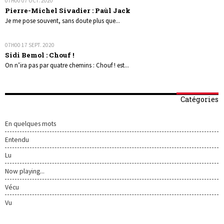
07H00
07
OCT. 2020
Pierre-Michel Sivadier : Paùl Jack
Je me pose souvent, sans doute plus que...
07H00
17
SEPT. 2020
Sidi Bemol : Chouf !
On n’ira pas par quatre chemins : Chouf ! est...
Catégories
En quelques mots
Entendu
Lu
Now playing...
Vécu
Vu