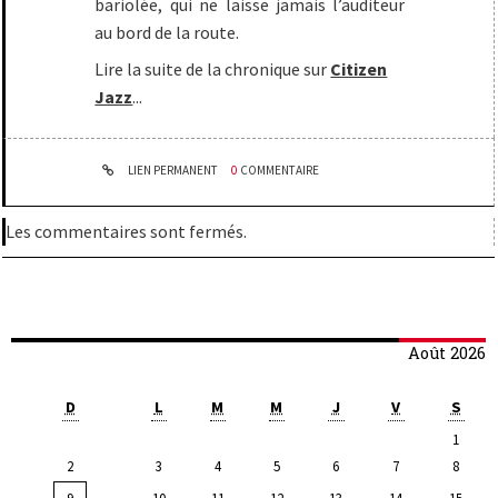
bariolée, qui ne laisse jamais l’auditeur
au bord de la route.
Lire la suite de la chronique sur
Citizen
Jazz
...
LIEN PERMANENT
0
COMMENTAIRE
Les commentaires sont fermés.
Août 2026
D
L
M
M
J
V
S
1
2
3
4
5
6
7
8
9
10
11
12
13
14
15