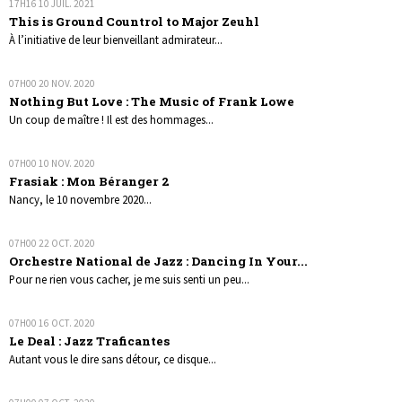
17H16
10
JUIL. 2021
This is Ground Countrol to Major Zeuhl
À l’initiative de leur bienveillant admirateur...
07H00
20
NOV. 2020
Nothing But Love : The Music of Frank Lowe
Un coup de maître ! Il est des hommages...
07H00
10
NOV. 2020
Frasiak : Mon Béranger 2
Nancy, le 10 novembre 2020...
07H00
22
OCT. 2020
Orchestre National de Jazz : Dancing In Your...
Pour ne rien vous cacher, je me suis senti un peu...
07H00
16
OCT. 2020
Le Deal : Jazz Traficantes
Autant vous le dire sans détour, ce disque...