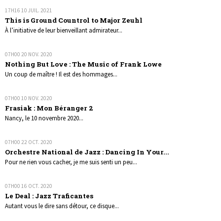
17H16
10
JUIL. 2021
This is Ground Countrol to Major Zeuhl
À l’initiative de leur bienveillant admirateur...
07H00
20
NOV. 2020
Nothing But Love : The Music of Frank Lowe
Un coup de maître ! Il est des hommages...
07H00
10
NOV. 2020
Frasiak : Mon Béranger 2
Nancy, le 10 novembre 2020...
07H00
22
OCT. 2020
Orchestre National de Jazz : Dancing In Your...
Pour ne rien vous cacher, je me suis senti un peu...
07H00
16
OCT. 2020
Le Deal : Jazz Traficantes
Autant vous le dire sans détour, ce disque...