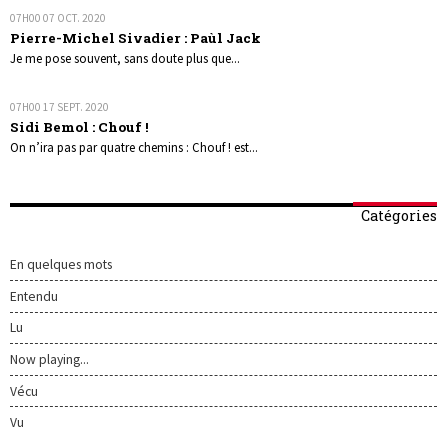
07H00
07
OCT. 2020
Pierre-Michel Sivadier : Paùl Jack
Je me pose souvent, sans doute plus que...
07H00
17
SEPT. 2020
Sidi Bemol : Chouf !
On n’ira pas par quatre chemins : Chouf ! est...
Catégories
En quelques mots
Entendu
Lu
Now playing...
Vécu
Vu