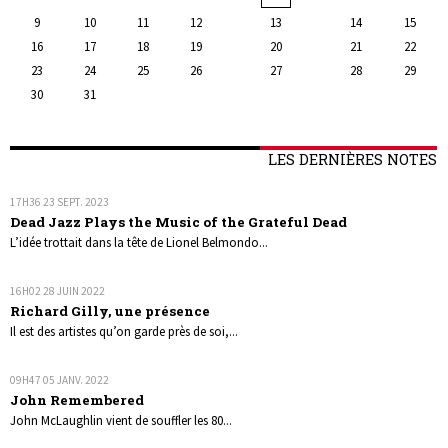
9
10
11
12
13
14
15
16
17
18
19
20
21
22
23
24
25
26
27
28
29
30
31
LES DERNIÈRES NOTES
17H36
23
SEPT. 2023
Dead Jazz Plays the Music of the Grateful Dead
L’idée trottait dans la tête de Lionel Belmondo...
16H02
28
JUIN 2022
Richard Gilly, une présence
Il est des artistes qu’on garde près de soi,...
09H47
05
JANV. 2022
John Remembered
John McLaughlin vient de souffler les 80...