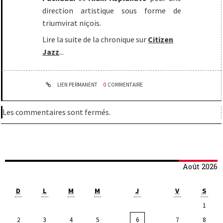
direction artistique sous forme de
triumvirat niçois.
Lire la suite de la chronique sur
Citizen
Jazz
...
LIEN PERMANENT
0
COMMENTAIRE
Les commentaires sont fermés.
Août 2026
D
L
M
M
J
V
S
1
2
3
4
5
6
7
8