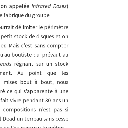
tion appelée
Infrared Roses
)
e fabrique du groupe.
urrait délimiter le périmètre
 petit stock de disques et on
er. Mais c’est sans compter
qu’au boutiste qui prévaut au
eads
régnant sur un stock
onnant. Au point que les
nt, mises bout à bout, nous
éré ce qui s’apparente à une
fait vivre pendant 30 ans un
s compositions n’est pas si
ul Dead un terreau sans cesse
 de l’ouvrage sur le métier.