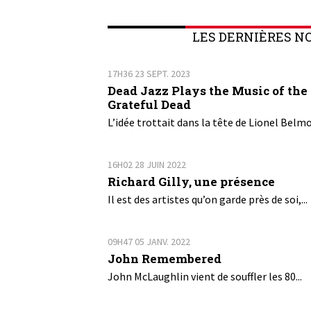
LES DERNIÈRES N
17H36
23
SEPT. 2023
Dead Jazz Plays the Music of the
Grateful Dead
L’idée trottait dans la tête de Lionel Belmo
16H02
28
JUIN 2022
Richard Gilly, une présence
Il est des artistes qu’on garde près de soi,...
09H47
05
JANV. 2022
John Remembered
John McLaughlin vient de souffler les 80...