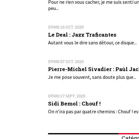
Pour ne rien vous cacher, je me suis senti u
peu...
07H00
16
OCT. 2020
Le Deal : Jazz Traficantes
Autant vous le dire sans détour, ce disque...
07H00
07
OCT. 2020
Pierre-Michel Sivadier : Paùl Ja
Je me pose souvent, sans doute plus que...
07H00
17
SEPT. 2020
Sidi Bemol : Chouf !
On n’ira pas par quatre chemins : Chouf ! est
Catégo