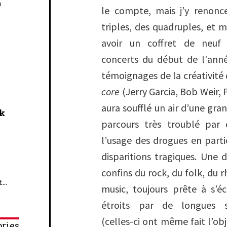
n
le compte, mais j’y renonc
triples, des quadruples, et 
avoir un coffret de neuf 
concerts du début de l'ann
témoignages de la créativité
core
(Jerry Garcia, Bob Weir, 
aura soufflé un air d’une gra
ck
parcours très troublé par
l’usage des drogues en partic
disparitions tragiques. Une 
confins du rock, du folk, du 
...
music, toujours prête à s’
étroits par de longues s
(celles-ci ont même fait l’ob
ries