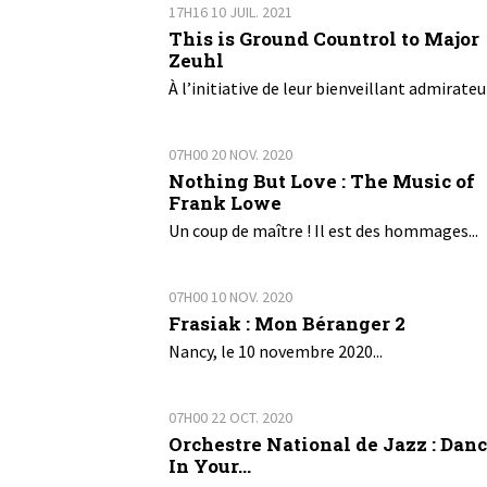
17H16
10
JUIL. 2021
This is Ground Countrol to Major
Zeuhl
À l’initiative de leur bienveillant admirateur
07H00
20
NOV. 2020
Nothing But Love : The Music of
Frank Lowe
Un coup de maître ! Il est des hommages...
07H00
10
NOV. 2020
Frasiak : Mon Béranger 2
Nancy, le 10 novembre 2020...
07H00
22
OCT. 2020
Orchestre National de Jazz : Dan
In Your...