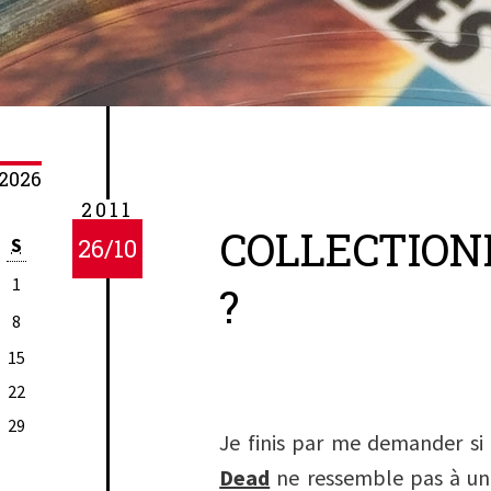
2026
2011
COLLECTION
S
26/10
1
?
8
15
22
29
Je finis par me demander si
Dead
ne ressemble pas à une