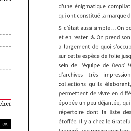
d’une énigmatique compila
qui ont constitué la marque d
Si c’était aussi simple… On po
et en rester là. On prend son
a largement de quoi s’occup
sur cette espèce de folie jus
sein de l’équipe de
Dead H
d’archives très impressi
collections qu’ils élabore
permettent de vivre en diff
épopée un peu déjantée, qui 
cher
répertoire dont la liste de
étoffée. Il y a chez le Gratef
labouré, une remise constante