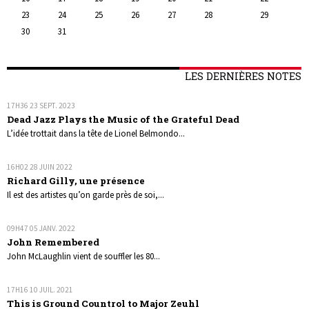
23
24
25
26
27
28
29
30
31
LES DERNIÈRES NOTES
17H36
23
SEPT. 2023
Dead Jazz Plays the Music of the Grateful Dead
L’idée trottait dans la tête de Lionel Belmondo...
16H02
28
JUIN 2022
Richard Gilly, une présence
Il est des artistes qu’on garde près de soi,...
09H47
05
JANV. 2022
John Remembered
John McLaughlin vient de souffler les 80...
17H16
10
JUIL. 2021
This is Ground Countrol to Major Zeuhl