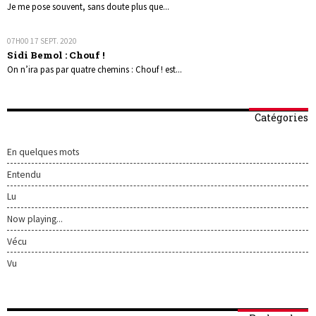
Je me pose souvent, sans doute plus que...
07H00
17
SEPT. 2020
Sidi Bemol : Chouf !
On n’ira pas par quatre chemins : Chouf ! est...
Catégories
En quelques mots
Entendu
Lu
Now playing...
Vécu
Vu