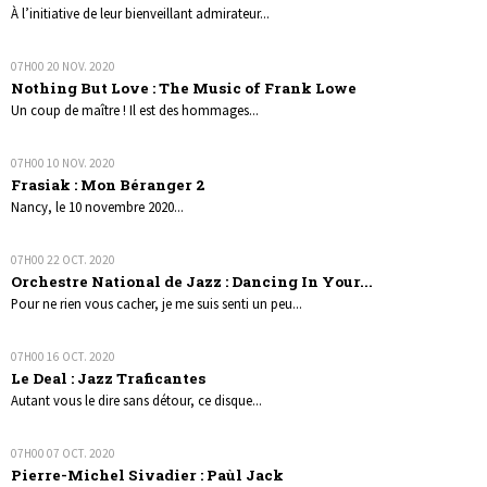
À l’initiative de leur bienveillant admirateur...
07H00
20
NOV. 2020
Nothing But Love : The Music of Frank Lowe
Un coup de maître ! Il est des hommages...
07H00
10
NOV. 2020
Frasiak : Mon Béranger 2
Nancy, le 10 novembre 2020...
07H00
22
OCT. 2020
Orchestre National de Jazz : Dancing In Your...
Pour ne rien vous cacher, je me suis senti un peu...
07H00
16
OCT. 2020
Le Deal : Jazz Traficantes
Autant vous le dire sans détour, ce disque...
07H00
07
OCT. 2020
Pierre-Michel Sivadier : Paùl Jack