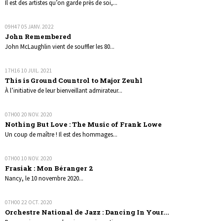
Il est des artistes qu’on garde près de soi,...
09H47
05
JANV. 2022
John Remembered
John McLaughlin vient de souffler les 80...
17H16
10
JUIL. 2021
This is Ground Countrol to Major Zeuhl
À l’initiative de leur bienveillant admirateur...
07H00
20
NOV. 2020
Nothing But Love : The Music of Frank Lowe
Un coup de maître ! Il est des hommages...
07H00
10
NOV. 2020
Frasiak : Mon Béranger 2
Nancy, le 10 novembre 2020...
07H00
22
OCT. 2020
Orchestre National de Jazz : Dancing In Your...