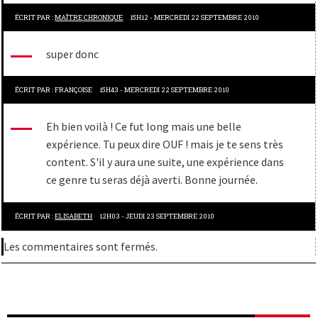
ÉCRIT PAR :
MAÎTRE CHRONIQUE
15H12
-
MERCREDI 22
SEPTEMBRE 2010
super donc
ÉCRIT PAR :
FRANÇOISE
15H43
-
MERCREDI 22
SEPTEMBRE 2010
Eh bien voilà ! Ce fut long mais une belle
expérience. Tu peux dire OUF ! mais je te sens très
content. S'il y aura une suite, une expérience dans
ce genre tu seras déjà averti. Bonne journée.
ÉCRIT PAR :
ELISABETH
12H03
-
JEUDI 23
SEPTEMBRE 2010
Les commentaires sont fermés.