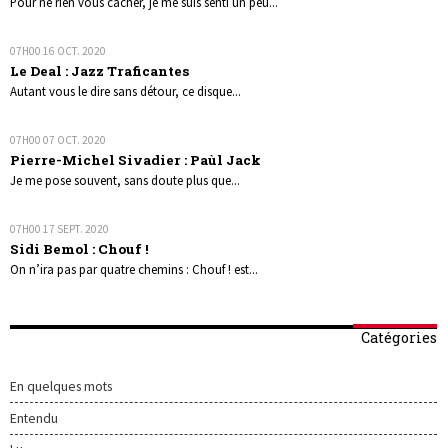
Pour ne rien vous cacher, je me suis senti un peu...
07H00
16
OCT. 2020
Le Deal : Jazz Traficantes
Autant vous le dire sans détour, ce disque...
07H00
07
OCT. 2020
Pierre-Michel Sivadier : Paùl Jack
Je me pose souvent, sans doute plus que...
07H00
17
SEPT. 2020
Sidi Bemol : Chouf !
On n’ira pas par quatre chemins : Chouf ! est...
Catégories
En quelques mots
Entendu