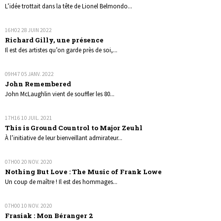
L’idée trottait dans la tête de Lionel Belmondo...
16H02
28
JUIN 2022
Richard Gilly, une présence
Il est des artistes qu’on garde près de soi,...
09H47
05
JANV. 2022
John Remembered
John McLaughlin vient de souffler les 80...
17H16
10
JUIL. 2021
This is Ground Countrol to Major Zeuhl
À l’initiative de leur bienveillant admirateur...
07H00
20
NOV. 2020
Nothing But Love : The Music of Frank Lowe
Un coup de maître ! Il est des hommages...
07H00
10
NOV. 2020
Frasiak : Mon Béranger 2