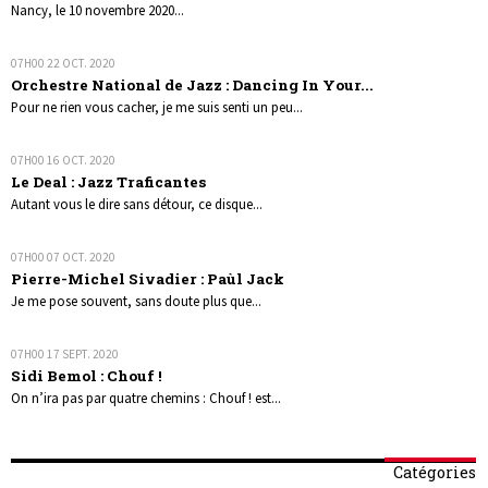
Nancy, le 10 novembre 2020...
07H00
22
OCT. 2020
Orchestre National de Jazz : Dancing In Your...
Pour ne rien vous cacher, je me suis senti un peu...
07H00
16
OCT. 2020
Le Deal : Jazz Traficantes
Autant vous le dire sans détour, ce disque...
07H00
07
OCT. 2020
Pierre-Michel Sivadier : Paùl Jack
Je me pose souvent, sans doute plus que...
07H00
17
SEPT. 2020
Sidi Bemol : Chouf !
On n’ira pas par quatre chemins : Chouf ! est...
Catégories