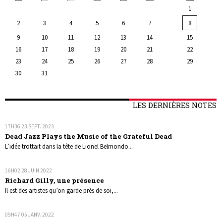
1
2
3
4
5
6
7
8
9
10
11
12
13
14
15
16
17
18
19
20
21
22
23
24
25
26
27
28
29
30
31
LES DERNIÈRES NOTES
17H36
23
SEPT. 2023
Dead Jazz Plays the Music of the Grateful Dead
L’idée trottait dans la tête de Lionel Belmondo...
16H02
28
JUIN 2022
Richard Gilly, une présence
Il est des artistes qu’on garde près de soi,...
09H47
05
JANV. 2022