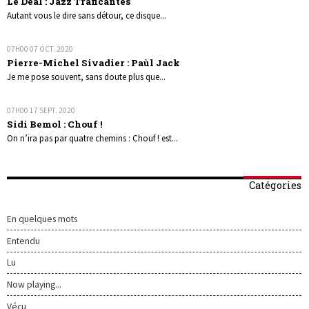
Le Deal : Jazz Traficantes
Autant vous le dire sans détour, ce disque...
07H00
07
OCT. 2020
Pierre-Michel Sivadier : Paùl Jack
Je me pose souvent, sans doute plus que...
07H00
17
SEPT. 2020
Sidi Bemol : Chouf !
On n’ira pas par quatre chemins : Chouf ! est...
Catégories
En quelques mots
Entendu
Lu
Now playing...
Vécu