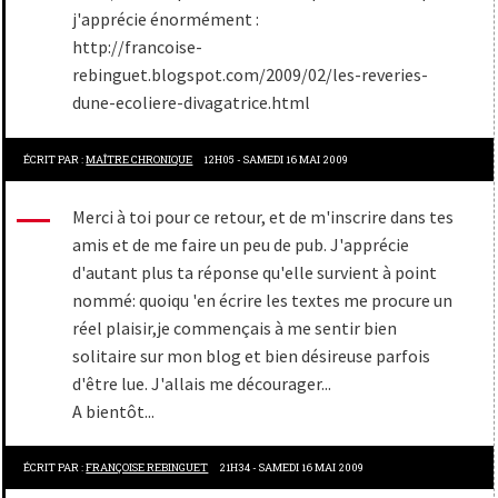
j'apprécie énormément :
http://francoise-
rebinguet.blogspot.com/2009/02/les-reveries-
dune-ecoliere-divagatrice.html
ÉCRIT PAR :
MAÎTRE CHRONIQUE
12H05
-
SAMEDI 16
MAI 2009
Merci à toi pour ce retour, et de m'inscrire dans tes
amis et de me faire un peu de pub. J'apprécie
d'autant plus ta réponse qu'elle survient à point
nommé: quoiqu 'en écrire les textes me procure un
réel plaisir,je commençais à me sentir bien
solitaire sur mon blog et bien désireuse parfois
d'être lue. J'allais me décourager...
A bientôt...
ÉCRIT PAR :
FRANÇOISE REBINGUET
21H34
-
SAMEDI 16
MAI 2009