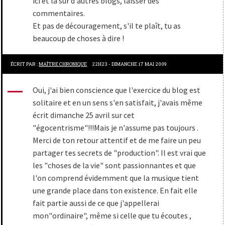
ici et là sur d'autres blogs, laisser des
commentaires.
Et pas de découragement, s'il te plaît, tu as
beaucoup de choses à dire !
ÉCRIT PAR :
MAÎTRE CHRONIQUE
22H23
-
DIMANCHE 17
MAI 2009
Oui, j'ai bien conscience que l'exercice du blog est
solitaire et en un sens s'en satisfait, j'avais même
écrit dimanche 25 avril sur cet
"égocentrisme"!!!Mais je n'assume pas toujours .
Merci de ton retour attentif et de me faire un peu
partager tes secrets de "production". Il est vrai que
les "choses de la vie" sont passionnantes et que
l'on comprend évidemment que la musique tient
une grande place dans ton existence. En fait elle
fait partie aussi de ce que j'appellerai
mon"ordinaire", même si celle que tu écoutes ,