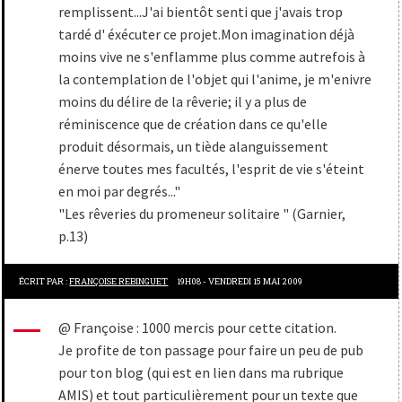
remplissent...J'ai bientôt senti que j'avais trop
tardé d' éxécuter ce projet.Mon imagination déjà
moins vive ne s'enflamme plus comme autrefois à
la contemplation de l'objet qui l'anime, je m'enivre
moins du délire de la rêverie; il y a plus de
réminiscence que de création dans ce qu'elle
produit désormais, un tiède alanguissement
énerve toutes mes facultés, l'esprit de vie s'éteint
en moi par degrés..."
"Les rêveries du promeneur solitaire " (Garnier,
p.13)
ÉCRIT PAR :
FRANÇOISE REBINGUET
19H08
-
VENDREDI 15
MAI 2009
@ Françoise : 1000 mercis pour cette citation.
Je profite de ton passage pour faire un peu de pub
pour ton blog (qui est en lien dans ma rubrique
AMIS) et tout particulièrement pour un texte que