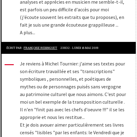
analyses et apprécies en musicien me semble-t-il,
est parfois un peu difficile d'accès pour moi
(j'écoute souvent les extraits que tu proposes), en
fait je suis une grande écouteuse grappilleuse ...
A plus...
ÉCRIT PAR :
FRANÇOISE REBINGUET
23H32
-
LUNDI 18
MAI 2009
Je reviens à Michel Tournier: j'aime ses textes pour
son écriture travaillée et ses "transcriptions"
symboliques , personnelles, et poétiques de
mythes ou de personnages puisés sans vergogne
au patrimoine culturel que nous aimons. C'est pour
moi un bel exemple de la transposition culturelle .
Il n'en "finit pas avec les chefs d'oeuvre !!!" il se les
approprie et nous les restitue...
Et je dois avouer aimer particulièrement ses livres
censés "lisibles "par les enfants: le Vendredi que je