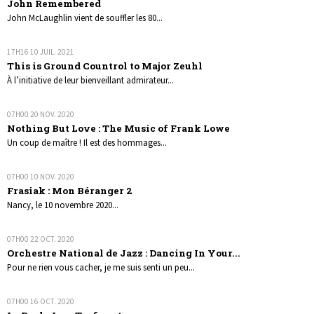
John Remembered
John McLaughlin vient de souffler les 80...
17H16
10
JUIL. 2021
This is Ground Countrol to Major Zeuhl
À l’initiative de leur bienveillant admirateur...
07H00
20
NOV. 2020
Nothing But Love : The Music of Frank Lowe
Un coup de maître ! Il est des hommages...
07H00
10
NOV. 2020
Frasiak : Mon Béranger 2
Nancy, le 10 novembre 2020...
07H00
22
OCT. 2020
Orchestre National de Jazz : Dancing In Your...
Pour ne rien vous cacher, je me suis senti un peu...
07H00
16
OCT. 2020