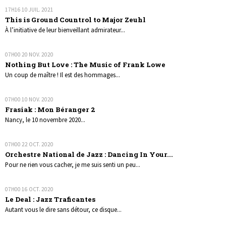
17H16
10
JUIL. 2021
This is Ground Countrol to Major Zeuhl
À l’initiative de leur bienveillant admirateur...
07H00
20
NOV. 2020
Nothing But Love : The Music of Frank Lowe
Un coup de maître ! Il est des hommages...
07H00
10
NOV. 2020
Frasiak : Mon Béranger 2
Nancy, le 10 novembre 2020...
07H00
22
OCT. 2020
Orchestre National de Jazz : Dancing In Your...
Pour ne rien vous cacher, je me suis senti un peu...
07H00
16
OCT. 2020
Le Deal : Jazz Traficantes
Autant vous le dire sans détour, ce disque...