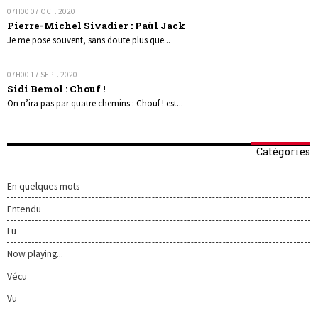
07H00
07
OCT. 2020
Pierre-Michel Sivadier : Paùl Jack
Je me pose souvent, sans doute plus que...
07H00
17
SEPT. 2020
Sidi Bemol : Chouf !
On n’ira pas par quatre chemins : Chouf ! est...
Catégories
En quelques mots
Entendu
Lu
Now playing...
Vécu
Vu