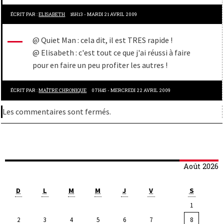
ÉCRIT PAR :
ELISABETH
18H13
-
MARDI 21
AVRIL 2009
@ Quiet Man : cela dit, il est TRES rapide !
@ Elisabeth : c'est tout ce que j'ai réussi à faire
pour en faire un peu profiter les autres !
ÉCRIT PAR :
MAÎTRE CHRONIQUE
07H45
-
MERCREDI 22
AVRIL 2009
Les commentaires sont fermés.
Août 2026
D
L
M
M
J
V
S
1
2
3
4
5
6
7
8