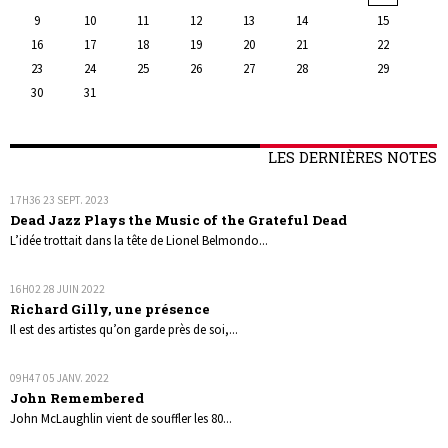
9
10
11
12
13
14
15
16
17
18
19
20
21
22
23
24
25
26
27
28
29
30
31
LES DERNIÈRES NOTES
17H36
23
SEPT. 2023
Dead Jazz Plays the Music of the Grateful Dead
L’idée trottait dans la tête de Lionel Belmondo...
16H02
28
JUIN 2022
Richard Gilly, une présence
Il est des artistes qu’on garde près de soi,...
09H47
05
JANV. 2022
John Remembered
John McLaughlin vient de souffler les 80...