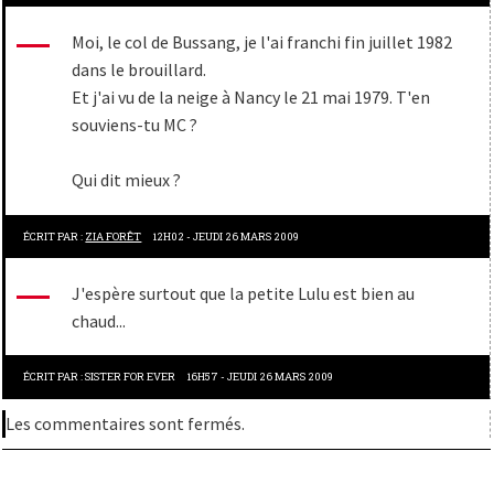
Moi, le col de Bussang, je l'ai franchi fin juillet 1982
dans le brouillard.
Et j'ai vu de la neige à Nancy le 21 mai 1979. T'en
souviens-tu MC ?
Qui dit mieux ?
ÉCRIT PAR :
ZIA FORÊT
12H02
-
JEUDI 26
MARS 2009
J'espère surtout que la petite Lulu est bien au
chaud...
ÉCRIT PAR :
SISTER FOR EVER
16H57
-
JEUDI 26
MARS 2009
Les commentaires sont fermés.