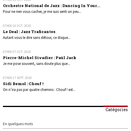
Orchestre National de Jazz : Dancing In Your...
Pour ne rien vous cacher, je me suis senti un peu...
07H00
16
OCT. 2020
Le Deal : Jazz Traficantes
Autant vous le dire sans détour, ce disque...
07H00
07
OCT. 2020
Pierre-Michel Sivadier : Paùl Jack
Je me pose souvent, sans doute plus que...
07H00
17
SEPT. 2020
Sidi Bemol : Chouf !
On n’ira pas par quatre chemins : Chouf ! est...
Catégories
En quelques mots