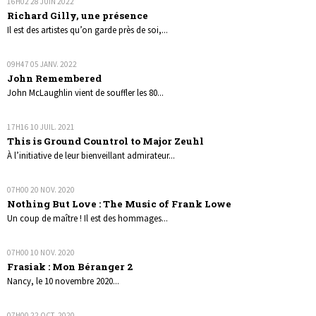
16H02
28
JUIN 2022
Richard Gilly, une présence
Il est des artistes qu’on garde près de soi,...
09H47
05
JANV. 2022
John Remembered
John McLaughlin vient de souffler les 80...
17H16
10
JUIL. 2021
This is Ground Countrol to Major Zeuhl
À l’initiative de leur bienveillant admirateur...
07H00
20
NOV. 2020
Nothing But Love : The Music of Frank Lowe
Un coup de maître ! Il est des hommages...
07H00
10
NOV. 2020
Frasiak : Mon Béranger 2
Nancy, le 10 novembre 2020...
07H00
22
OCT. 2020