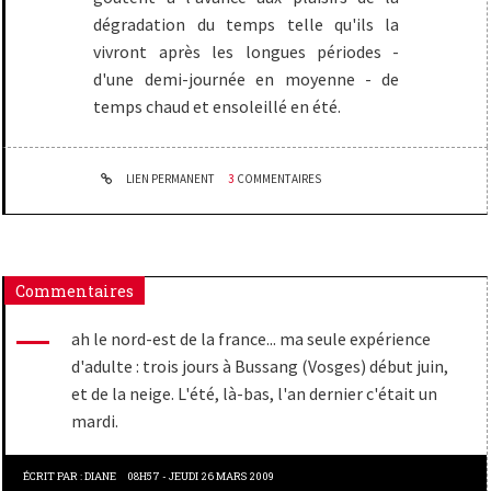
dégradation du temps telle qu'ils la
vivront après les longues périodes -
d'une demi-journée en moyenne - de
temps chaud et ensoleillé en été.
LIEN PERMANENT
3
COMMENTAIRES
Commentaires
ah le nord-est de la france... ma seule expérience
d'adulte : trois jours à Bussang (Vosges) début juin,
et de la neige. L'été, là-bas, l'an dernier c'était un
mardi.
ÉCRIT PAR :
DIANE
08H57
-
JEUDI 26
MARS 2009