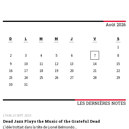
Août 2026
D
L
M
M
J
V
S
1
2
3
4
5
6
7
8
9
10
11
12
13
14
15
16
17
18
19
20
21
22
23
24
25
26
27
28
29
30
31
LES DERNIÈRES NOTES
17H36
23
SEPT. 2023
Dead Jazz Plays the Music of the Grateful Dead
L’idée trottait dans la tête de Lionel Belmondo...