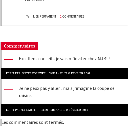
LIEN PERMANENT
2
COMMENTAIRES
Commentaires
Excellent conseil... je vais m'inviter chez MJB!!!
ÉCRIT PAR :
SISTER FOR EVER
09H34
-
JEUDI 12
FÉVRIER 2009
Je ne peux pas y aller... mais j'imagine la coupe de
raisins.
ÉCRIT PAR :
ELISABETH
13H21
-
DIMANCHE 15
FÉVRIER 2009
Les commentaires sont fermés.