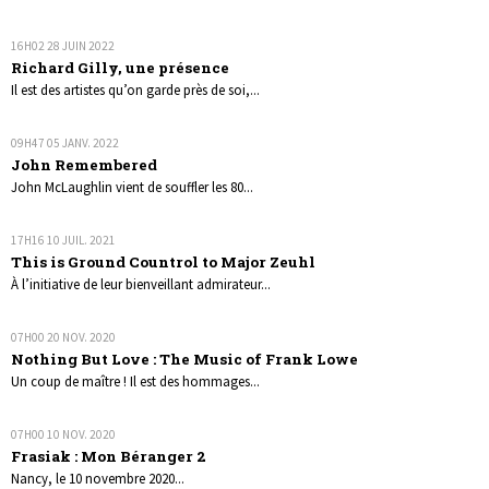
16H02
28
JUIN 2022
Richard Gilly, une présence
Il est des artistes qu’on garde près de soi,...
09H47
05
JANV. 2022
John Remembered
John McLaughlin vient de souffler les 80...
17H16
10
JUIL. 2021
This is Ground Countrol to Major Zeuhl
À l’initiative de leur bienveillant admirateur...
07H00
20
NOV. 2020
Nothing But Love : The Music of Frank Lowe
Un coup de maître ! Il est des hommages...
07H00
10
NOV. 2020
Frasiak : Mon Béranger 2
Nancy, le 10 novembre 2020...