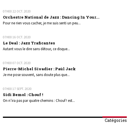
07H00
22
OCT. 2020
Orchestre National de Jazz : Dancing In Your...
Pour ne rien vous cacher, je me suis senti un peu...
07H00
16
OCT. 2020
Le Deal : Jazz Traficantes
Autant vous le dire sans détour, ce disque...
07H00
07
OCT. 2020
Pierre-Michel Sivadier : Paùl Jack
Je me pose souvent, sans doute plus que...
07H00
17
SEPT. 2020
Sidi Bemol : Chouf !
On n’ira pas par quatre chemins : Chouf ! est...
Catégories